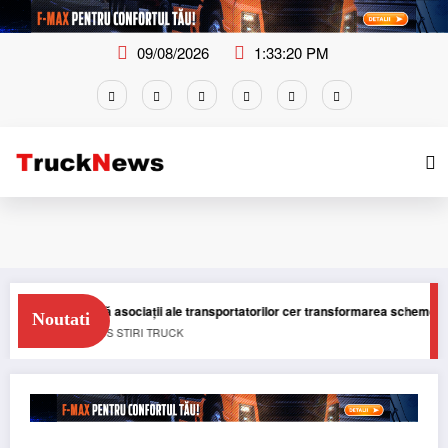
Skip
to
content
09/08/2026
1:33:21 PM
Două asociații ale transportatorilor cer transformarea schemei de compensa
Noutati
NEWS
STIRI
TRUCK