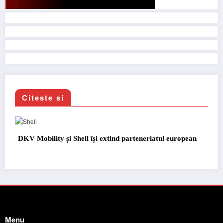
Citeste si
pean
Blue River: 26.123 km cu un camion 100% electric în
transport internațional