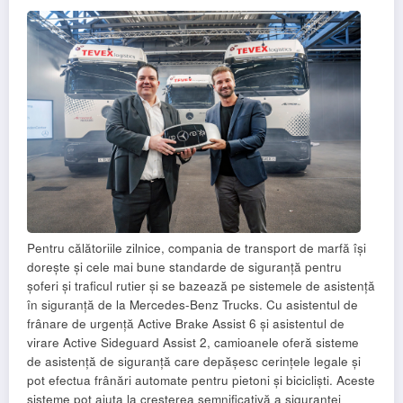
Pentru călătoriile zilnice, compania de transport de marfă își
dorește și cele mai bune standarde de siguranță pentru
șoferi și traficul rutier și se bazează pe sistemele de asistență
în siguranță de la Mercedes-Benz Trucks. Cu asistentul de
frânare de urgență Active Brake Assist 6 și asistentul de
virare Active Sideguard Assist 2, camioanele oferă sisteme
de asistență de siguranță care depășesc cerințele legale și
pot efectua frânări automate pentru pietoni și bicicliști. Aceste
sisteme pot ajuta la creșterea semnificativă a siguranței