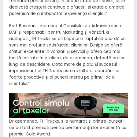
formarea personalului și în capacitatea de servicii, este
dedicată creșterii continue a afacerii și arată o ambiție
puternică de a îmbunătăți experiența clienților.”
Bart Bosmans, membru al Consiliului de Administrație al
DAF și responsabil pentru Marketing și Vânzări, a
adăugat: „TH Trucks se distinge prin faptul că acordă un
sens mai profund satisfacției clienților. Echipa sa oferă
sfaturi excelente în vânzări și servicii și oferă cea mai
înaltă calitate în ateliere, de asemenea, datorită orelor
lungi de deschidere. Cota mare de piață și succesul
impresionant al TH Trucks este rezultatul abordării lor
foarte proactive și al punerii mereu pe primul loc al
clientului.”
Dr asemenea, TH Trucks, s-a numarat si printre laureatii
ce au fost premiati pentru performanța lor excelentă cu
premiul Gold Award.