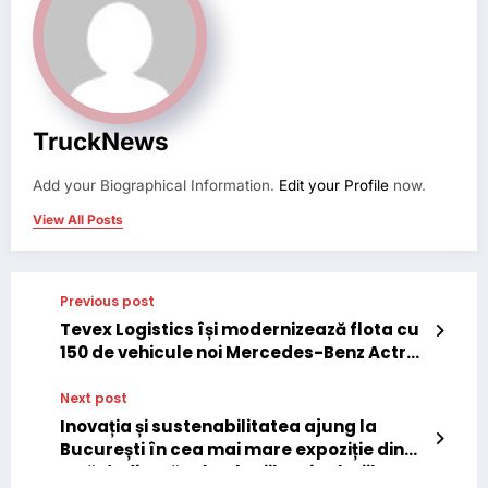
TruckNews
Add your Biographical Information.
Edit your Profile
now.
View All Posts
Previous post
Tevex Logistics își modernizează flota cu
150 de vehicule noi Mercedes-Benz Actros
L
Next post
Inovația și sustenabilitatea ajung la
București în cea mai mare expoziție din
țară dedicată tehnologiilor si soluțiilor