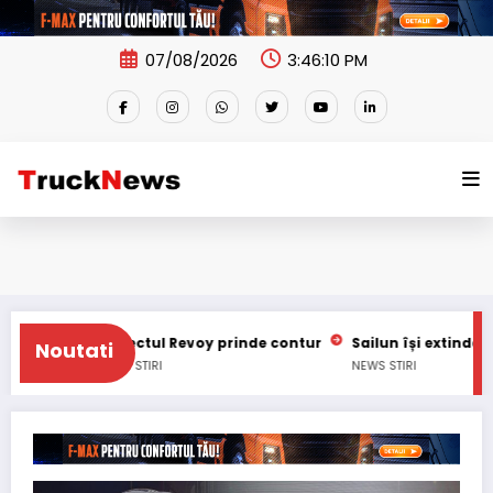
Skip
to
content
07/08/2026
3:46:11 PM
iectul Revoy prinde contur
Sailun își extinde gama de anvelo
Noutati
S
STIRI
NEWS
STIRI