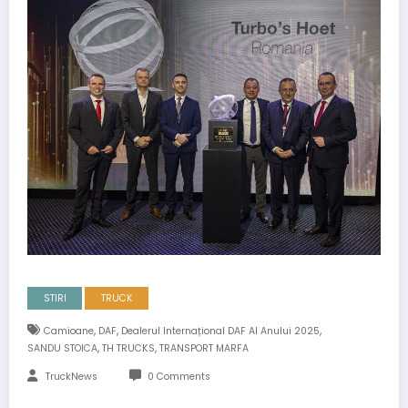
STIRI
TRUCK
,
,
,
Camioane
DAF
Dealerul Internațional DAF Al Anului 2025
,
,
SANDU STOICA
TH TRUCKS
TRANSPORT MARFA
TruckNews
0 Comments