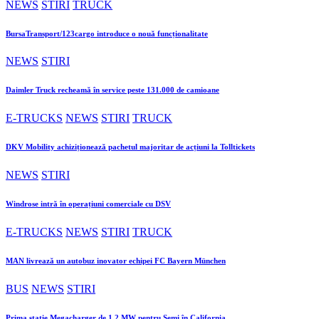
NEWS
STIRI
TRUCK
BursaTransport/123cargo introduce o nouă funcționalitate
NEWS
STIRI
Daimler Truck recheamă în service peste 131.000 de camioane
E-TRUCKS
NEWS
STIRI
TRUCK
DKV Mobility achiziționează pachetul majoritar de acțiuni la Tolltickets
NEWS
STIRI
Windrose intră în operațiuni comerciale cu DSV
E-TRUCKS
NEWS
STIRI
TRUCK
MAN livrează un autobuz inovator echipei FC Bayern München
BUS
NEWS
STIRI
Prima stație Megacharger de 1,2 MW pentru Semi în California