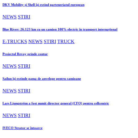
DKV Mobility și Shell își extind parteneriatul european
NEWS
STIRI
Blue River: 26.123 km cu un camion 100% electric în transport internațional
E-TRUCKS
NEWS
STIRI
TRUCK
Proiectul Revoy prinde contur
NEWS
STIRI
Sailun își extinde gama de anvelope pentru camioane
NEWS
STIRI
Lars Ljungström a fost numit director general (CFO) pentru cellcentric
NEWS
STIRI
IVECO Strator se întoarce