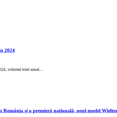
în 2024
2024, volumul total anual…
 din România și o premieră națională, noul model Wiel