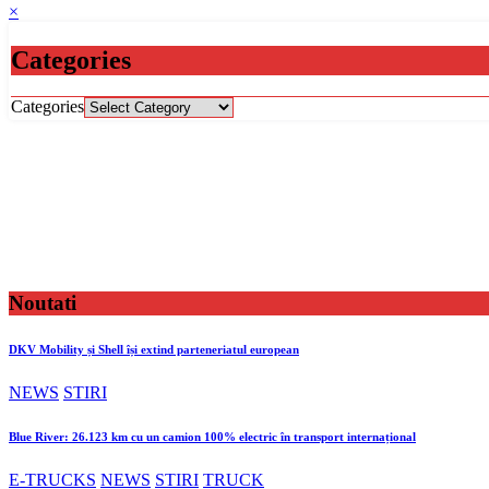
×
Categories
Categories
Noutati
DKV Mobility și Shell își extind parteneriatul european
NEWS
STIRI
Blue River: 26.123 km cu un camion 100% electric în transport internațional
E-TRUCKS
NEWS
STIRI
TRUCK