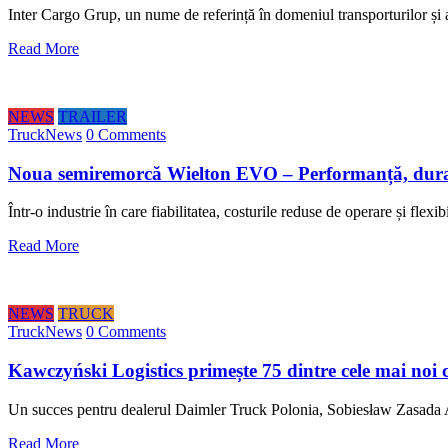
Inter Cargo Grup, un nume de referință în domeniul transporturilor și
Read More
NEWS
TRAILER
TruckNews
0 Comments
Noua semiremorcă Wielton EVO – Performanță, durabil
Într-o industrie în care fiabilitatea, costurile reduse de operare și flex
Read More
NEWS
TRUCK
TruckNews
0 Comments
Kawczyński Logistics primește 75 dintre cele mai no
Un succes pentru dealerul Daimler Truck Polonia, Sobiesław Zasada
Read More