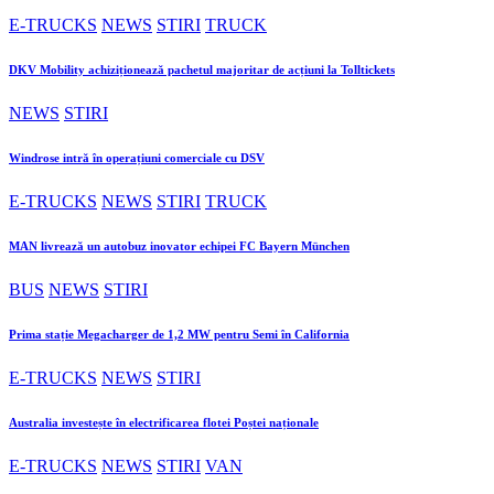
E-TRUCKS
NEWS
STIRI
TRUCK
DKV Mobility achiziționează pachetul majoritar de acțiuni la Tolltickets
NEWS
STIRI
Windrose intră în operațiuni comerciale cu DSV
E-TRUCKS
NEWS
STIRI
TRUCK
MAN livrează un autobuz inovator echipei FC Bayern München
BUS
NEWS
STIRI
Prima stație Megacharger de 1,2 MW pentru Semi în California
E-TRUCKS
NEWS
STIRI
Australia investește în electrificarea flotei Poștei naționale
E-TRUCKS
NEWS
STIRI
VAN