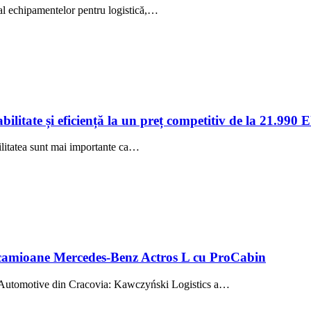
 al echipamentelor pentru logistică,…
itate și eficiență la un preț competitiv de la 21.990
ibilitatea sunt mai importante ca…
i camioane Mercedes-Benz Actros L cu ProCabin
 Automotive din Cracovia: Kawczyński Logistics a…