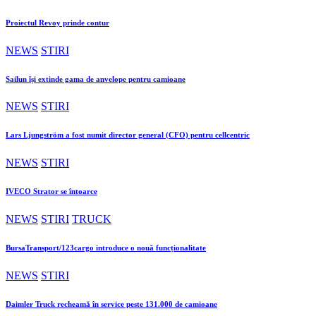
Proiectul Revoy prinde contur
NEWS
STIRI
Sailun își extinde gama de anvelope pentru camioane
NEWS
STIRI
Lars Ljungström a fost numit director general (CFO) pentru cellcentric
NEWS
STIRI
IVECO Strator se întoarce
NEWS
STIRI
TRUCK
BursaTransport/123cargo introduce o nouă funcționalitate
NEWS
STIRI
Daimler Truck recheamă în service peste 131.000 de camioane