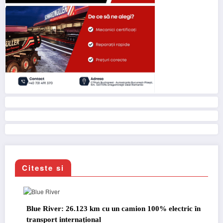
Citeste si
.123 km cu un camion 100% electric în
Proiectul Revoy prin
național