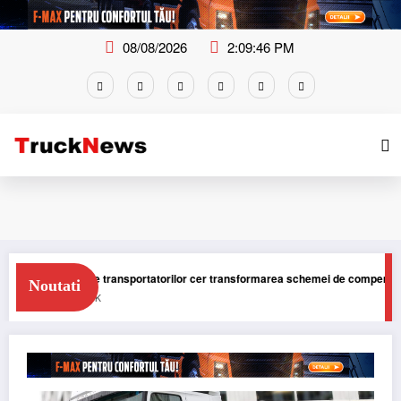
Skip
to
content
08/08/2026
2:09:47 PM
iații ale transportatorilor cer transformarea schemei de compensare a accize
Noutati
I
TRUCK