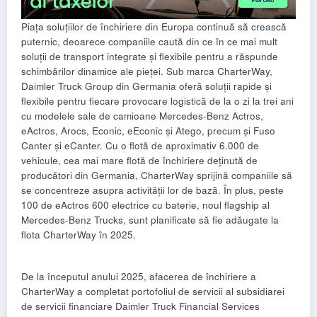
Piața soluțiilor de închiriere din Europa continuă să crească
puternic, deoarece companiile caută din ce în ce mai mult
soluții de transport integrate și flexibile pentru a răspunde
schimbărilor dinamice ale pieței. Sub marca CharterWay,
Daimler Truck Group din Germania oferă soluții rapide și
flexibile pentru fiecare provocare logistică de la o zi la trei ani
cu modelele sale de camioane Mercedes-Benz Actros,
eActros, Arocs, Econic, eEconic și Atego, precum și Fuso
Canter și eCanter. Cu o flotă de aproximativ 6.000 de
vehicule, cea mai mare flotă de închiriere deținută de
producători din Germania, CharterWay sprijină companiile să
se concentreze asupra activității lor de bază. În plus, peste
100 de eActros 600 electrice cu baterie, noul flagship al
Mercedes-Benz Trucks, sunt planificate să fie adăugate la
flota CharterWay în 2025.
De la începutul anului 2025, afacerea de închiriere a
CharterWay a completat portofoliul de servicii al subsidiarei
de servicii financiare Daimler Truck Financial Services