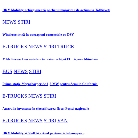
DKV Mobility achiziționează pachetul majoritar de acțiuni la Tolltickets
NEWS
STIRI
Windrose intră în operațiuni comerciale cu DSV
E-TRUCKS
NEWS
STIRI
TRUCK
MAN livrează un autobuz inovator echipei FC Bayern München
BUS
NEWS
STIRI
Prima stație Megacharger de 1,2 MW pentru Semi în California
E-TRUCKS
NEWS
STIRI
Australia investește în electrificarea flotei Poștei naționale
E-TRUCKS
NEWS
STIRI
VAN
DKV Mobility și Shell își extind parteneriatul european