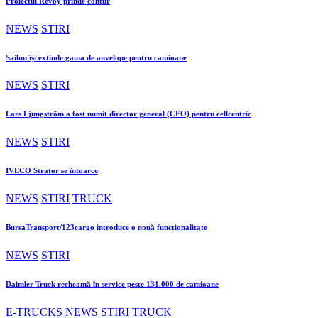
Proiectul Revoy prinde contur
NEWS
STIRI
Sailun își extinde gama de anvelope pentru camioane
NEWS
STIRI
Lars Ljungström a fost numit director general (CFO) pentru cellcentric
NEWS
STIRI
IVECO Strator se întoarce
NEWS
STIRI
TRUCK
BursaTransport/123cargo introduce o nouă funcționalitate
NEWS
STIRI
Daimler Truck recheamă în service peste 131.000 de camioane
E-TRUCKS
NEWS
STIRI
TRUCK