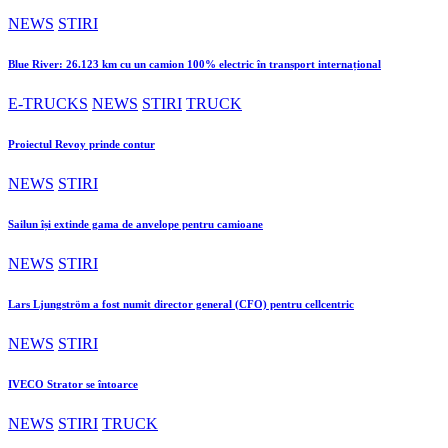
NEWS
STIRI
Blue River: 26.123 km cu un camion 100% electric în transport internațional
E-TRUCKS
NEWS
STIRI
TRUCK
Proiectul Revoy prinde contur
NEWS
STIRI
Sailun își extinde gama de anvelope pentru camioane
NEWS
STIRI
Lars Ljungström a fost numit director general (CFO) pentru cellcentric
NEWS
STIRI
IVECO Strator se întoarce
NEWS
STIRI
TRUCK