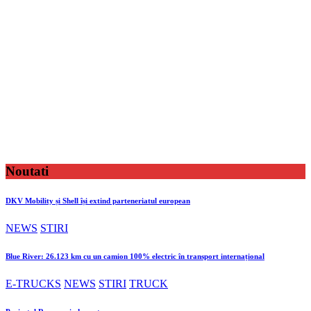
Noutati
DKV Mobility și Shell își extind parteneriatul european
NEWS
STIRI
Blue River: 26.123 km cu un camion 100% electric în transport internațional
E-TRUCKS
NEWS
STIRI
TRUCK