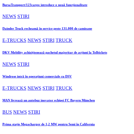
BursaTransport/123cargo introduce o nouă funcționalitate
NEWS
STIRI
Daimler Truck recheamă în service peste 131.000 de camioane
E-TRUCKS
NEWS
STIRI
TRUCK
DKV Mobility achiziționează pachetul majoritar de acțiuni la Tolltickets
NEWS
STIRI
Windrose intră în operațiuni comerciale cu DSV
E-TRUCKS
NEWS
STIRI
TRUCK
MAN livrează un autobuz inovator echipei FC Bayern München
BUS
NEWS
STIRI
Prima stație Megacharger de 1,2 MW pentru Semi în California