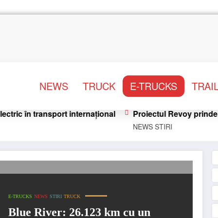
NEWS
TRUCK
E-TRUCKS
TRAI
nsport internațional
Proiectul Revoy prinde contur
NEWS
STIRI
în transport internațional
E-TRUCKS
NEWS
STIRI
TRUCK
Blue River: 26.123 km cu un