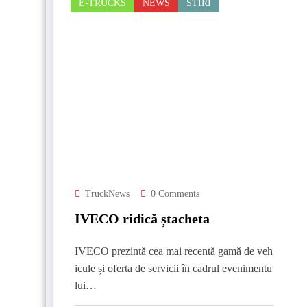
E-TRUCKS
NEWS
STIRI
TruckNews
0 Comments
IVECO ridică ștacheta
IVECO prezintă cea mai recentă gamă de veh
icule și oferta de servicii în cadrul evenimentu
lui…