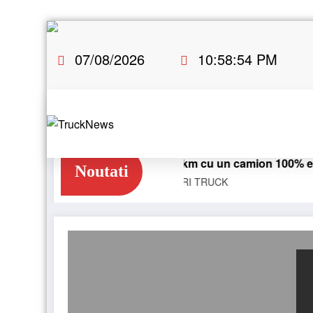
Skip
to
07/08/2026
10:58:54 PM
content
Blue River: 26.123 km cu un camion 100% electric în tra
Noutati
E-TRUCKS
NEWS
STIRI
TRUCK
Blue River: 26.123 km cu un camion 100% electric 