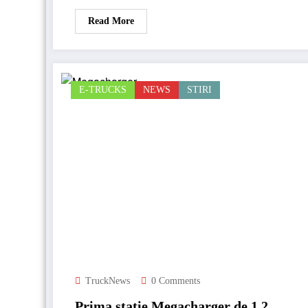
Read More
E-TRUCKS
NEWS
STIRI
TruckNews
0 Comments
Prima stație Megacharger de 1,2