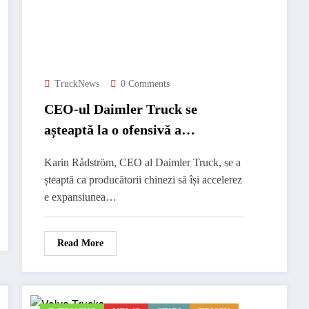
TruckNews
0 Comments
CEO-ul Daimler Truck se
așteaptă la o ofensivă a
producătorilor chinezi de
Karin Rådström, CEO al Daimler Truck, se a
camioane electrice
șteaptă ca producătorii chinezi să își accelerez
e expansiunea…
Read More