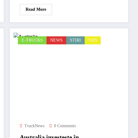
Read More
E-TRUCKS
NEWS
STIRI
VAN
TruckNews
0 Comments
Australia investește în