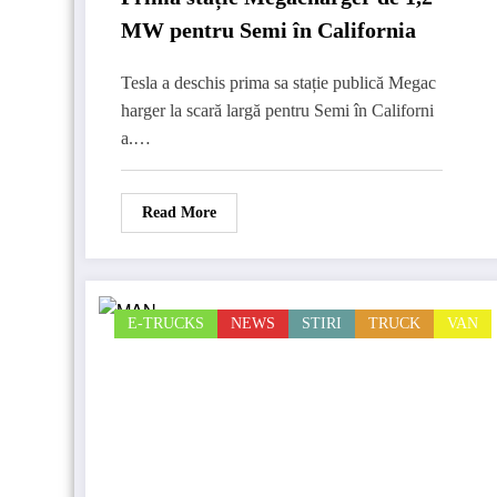
MW pentru Semi în California
Tesla a deschis prima sa stație publică Megac
harger la scară largă pentru Semi în Californi
a.…
Read More
E-TRUCKS
NEWS
STIRI
TRUCK
VAN