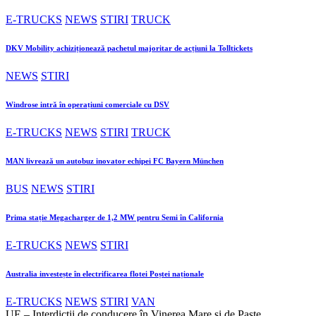
E-TRUCKS
NEWS
STIRI
TRUCK
DKV Mobility achiziționează pachetul majoritar de acțiuni la Tolltickets
NEWS
STIRI
Windrose intră în operațiuni comerciale cu DSV
E-TRUCKS
NEWS
STIRI
TRUCK
MAN livrează un autobuz inovator echipei FC Bayern München
BUS
NEWS
STIRI
Prima stație Megacharger de 1,2 MW pentru Semi în California
E-TRUCKS
NEWS
STIRI
Australia investește în electrificarea flotei Poștei naționale
E-TRUCKS
NEWS
STIRI
VAN
UE – Interdicții de conducere în Vinerea Mare și de Paște