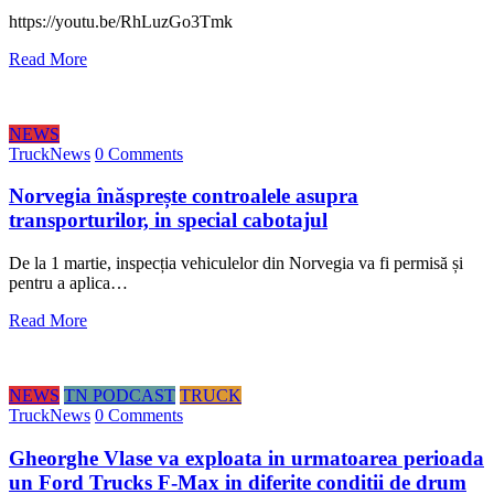
https://youtu.be/RhLuzGo3Tmk
Read More
NEWS
TruckNews
0 Comments
Norvegia înăsprește controalele asupra
transporturilor, in special cabotajul
De la 1 martie, inspecția vehiculelor din Norvegia va fi permisă și
pentru a aplica…
Read More
NEWS
TN PODCAST
TRUCK
TruckNews
0 Comments
Gheorghe Vlase va exploata in urmatoarea perioada
un Ford Trucks F-Max in diferite conditii de drum