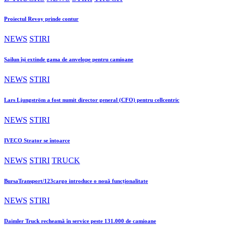
Proiectul Revoy prinde contur
NEWS
STIRI
Sailun își extinde gama de anvelope pentru camioane
NEWS
STIRI
Lars Ljungström a fost numit director general (CFO) pentru cellcentric
NEWS
STIRI
IVECO Strator se întoarce
NEWS
STIRI
TRUCK
BursaTransport/123cargo introduce o nouă funcționalitate
NEWS
STIRI
Daimler Truck recheamă în service peste 131.000 de camioane