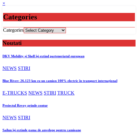
×
Categories
Categories
Noutati
DKV Mobility și Shell își extind parteneriatul european
NEWS
STIRI
Blue River: 26.123 km cu un camion 100% electric în transport internațional
E-TRUCKS
NEWS
STIRI
TRUCK
Proiectul Revoy prinde contur
NEWS
STIRI
Sailun își extinde gama de anvelope pentru camioane