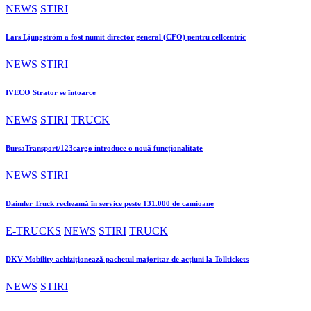
NEWS
STIRI
Lars Ljungström a fost numit director general (CFO) pentru cellcentric
NEWS
STIRI
IVECO Strator se întoarce
NEWS
STIRI
TRUCK
BursaTransport/123cargo introduce o nouă funcționalitate
NEWS
STIRI
Daimler Truck recheamă în service peste 131.000 de camioane
E-TRUCKS
NEWS
STIRI
TRUCK
DKV Mobility achiziționează pachetul majoritar de acțiuni la Tolltickets
NEWS
STIRI