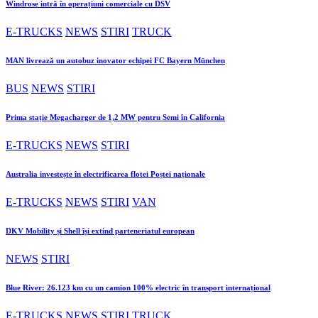
Windrose intră în operațiuni comerciale cu DSV
E-TRUCKS
NEWS
STIRI
TRUCK
MAN livrează un autobuz inovator echipei FC Bayern München
BUS
NEWS
STIRI
Prima stație Megacharger de 1,2 MW pentru Semi în California
E-TRUCKS
NEWS
STIRI
Australia investește în electrificarea flotei Poștei naționale
E-TRUCKS
NEWS
STIRI
VAN
DKV Mobility și Shell își extind parteneriatul european
NEWS
STIRI
Blue River: 26.123 km cu un camion 100% electric în transport internațional
E-TRUCKS
NEWS
STIRI
TRUCK