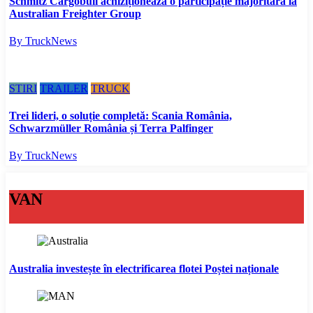
Schmitz Cargobull achiziționează o participație majoritară la
Australian Freighter Group
By TruckNews
STIRI
TRAILER
TRUCK
Trei lideri, o soluție completă: Scania România,
Schwarzmüller România și Terra Palfinger
By TruckNews
VAN
Australia investește în electrificarea flotei Poștei naționale