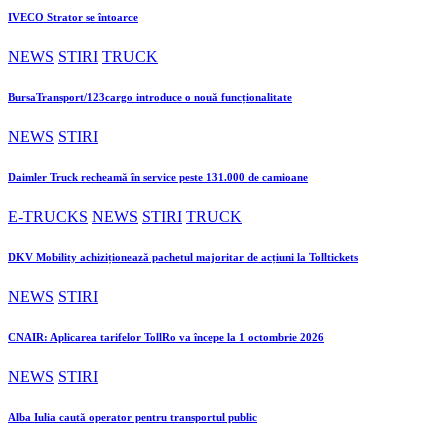
IVECO Strator se întoarce
NEWS
STIRI
TRUCK
BursaTransport/123cargo introduce o nouă funcționalitate
NEWS
STIRI
Daimler Truck recheamă în service peste 131.000 de camioane
E-TRUCKS
NEWS
STIRI
TRUCK
DKV Mobility achiziționează pachetul majoritar de acțiuni la Tolltickets
NEWS
STIRI
CNAIR: Aplicarea tarifelor TollRo va începe la 1 octombrie 2026
NEWS
STIRI
Alba Iulia caută operator pentru transportul public