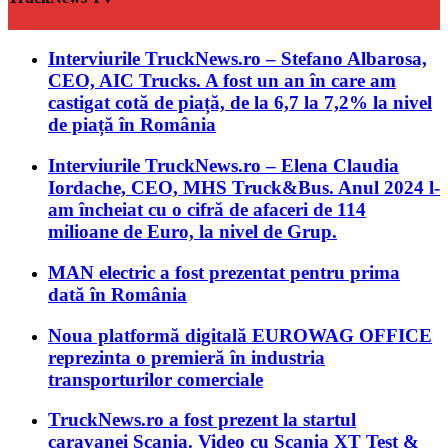
Interviurile TruckNews.ro – Stefano Albarosa,
CEO, AIC Trucks. A fost un an în care am
castigat cotă de piață, de la 6,7 la 7,2% la nivel
de piață în România
Interviurile TruckNews.ro – Elena Claudia
Iordache, CEO, MHS Truck&Bus. Anul 2024 l-
am încheiat cu o cifră de afaceri de 114
milioane de Euro, la nivel de Grup.
MAN electric a fost prezentat pentru prima
dată în România
Noua platformă digitală EUROWAG OFFICE
reprezinta o premieră în industria
transporturilor comerciale
TruckNews.ro a fost prezent la startul
caravanei Scania. Video cu Scania XT Test &