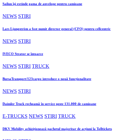
Sailun își extinde gama de anvelope pentru camioane
NEWS
STIRI
Lars Ljungström a fost numit director general (CFO) pentru cellcentric
NEWS
STIRI
IVECO Strator se întoarce
NEWS
STIRI
TRUCK
BursaTransport/123cargo introduce o nouă funcționalitate
NEWS
STIRI
Daimler Truck recheamă în service peste 131.000 de camioane
E-TRUCKS
NEWS
STIRI
TRUCK
DKV Mobility achiziționează pachetul majoritar de acțiuni la Tolltickets