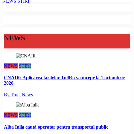
NEWS
STIRI
NEWS
NEWS
STIRI
CNAIR: Aplicarea tarifelor TollRo va începe la 1 octombrie
2026
By TruckNews
NEWS
STIRI
Alba Iulia caută operator pentru transportul public