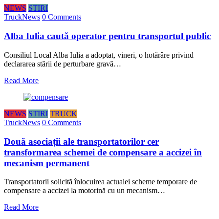
NEWS
STIRI
TruckNews
0 Comments
Alba Iulia caută operator pentru transportul public
Consiliul Local Alba Iulia a adoptat, vineri, o hotărâre privind
declararea stării de perturbare gravă…
Read More
NEWS
STIRI
TRUCK
TruckNews
0 Comments
Două asociații ale transportatorilor cer
transformarea schemei de compensare a accizei în
mecanism permanent
Transportatorii solicită înlocuirea actualei scheme temporare de
compensare a accizei la motorină cu un mecanism…
Read More