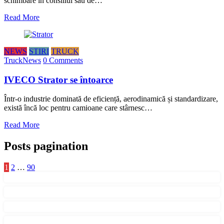
schimbare în consiliul său de…
Read More
NEWS
STIRI
TRUCK
TruckNews
0 Comments
IVECO Strator se întoarce
Într-o industrie dominată de eficiență, aerodinamică și standardizare,
există încă loc pentru camioane care stârnesc…
Read More
Posts pagination
1
2
…
90