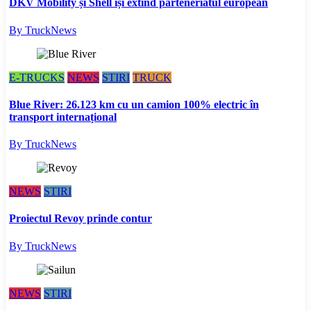
DKV Mobility și Shell își extind parteneriatul european
By TruckNews
E-TRUCKS
NEWS
STIRI
TRUCK
Blue River: 26.123 km cu un camion 100% electric în
transport internațional
By TruckNews
NEWS
STIRI
Proiectul Revoy prinde contur
By TruckNews
NEWS
STIRI