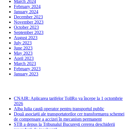
March 2024
February 2024
January 2024
December 2023
November 2023
October 2023
September 2023
August 2023
July 2023
June 2023
May 2023
April 2023
March 2023
February 2023
January 2023
Ultima ora
CNAIR: Aplicarea tarifelor TollRo va începe la 1 octombrie
2026
Alba Iulia caută operator pentru transportul public
Două asociații ale transportatorilor cer transformarea schemei
de compensare a accizei în mecanism permanent
STB a depus la Tribunalul București cererea deschiderii