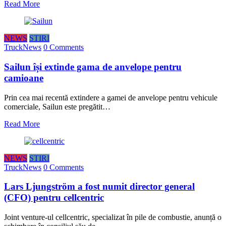
Read More
NEWS
STIRI
TruckNews
0 Comments
Sailun își extinde gama de anvelope pentru
camioane
Prin cea mai recentă extindere a gamei de anvelope pentru vehicule
comerciale, Sailun este pregătit…
Read More
NEWS
STIRI
TruckNews
0 Comments
Lars Ljungström a fost numit director general
(CFO) pentru cellcentric
Joint venture-ul cellcentric, specializat în pile de combustie, anunță o