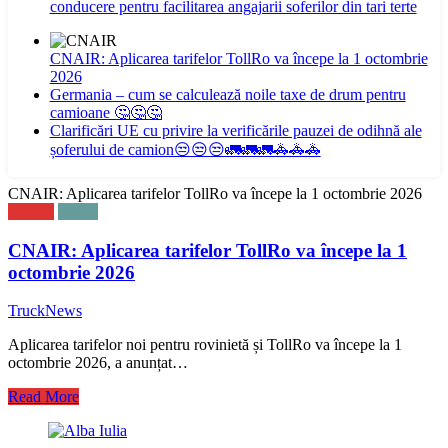
conducere pentru facilitarea angajarii soferilor din tari terte
CNAIR: Aplicarea tarifelor TollRo va începe la 1 octombrie
2026
Germania – cum se calculează noile taxe de drum pentru
camioane 🤔🤔🤔
Clarificări UE cu privire la verificările pauzei de odihnă ale
șoferului de camion😒😒😒🚛🚛🚛🚓🚓🚓
CNAIR: Aplicarea tarifelor TollRo va începe la 1 octombrie 2026
NEWS
STIRI
CNAIR: Aplicarea tarifelor TollRo va începe la 1
octombrie 2026
TruckNews
Aplicarea tarifelor noi pentru rovinietă și TollRo va începe la 1
octombrie 2026, a anunțat…
Read More