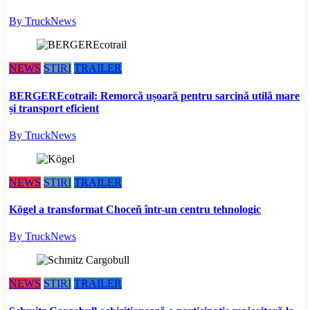
By TruckNews
NEWS
STIRI
TRAILER
BERGEREcotrail: Remorcă ușoară pentru sarcină utilă mare
și transport eficient
By TruckNews
NEWS
STIRI
TRAILER
Kögel a transformat Choceň într-un centru tehnologic
By TruckNews
NEWS
STIRI
TRAILER