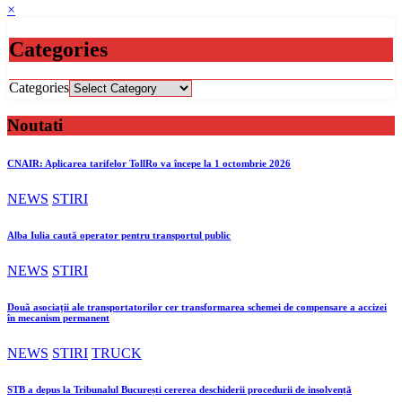
×
Categories
Categories
Noutati
CNAIR: Aplicarea tarifelor TollRo va începe la 1 octombrie 2026
NEWS
STIRI
Alba Iulia caută operator pentru transportul public
NEWS
STIRI
Două asociații ale transportatorilor cer transformarea schemei de compensare a accizei
în mecanism permanent
NEWS
STIRI
TRUCK
STB a depus la Tribunalul București cererea deschiderii procedurii de insolvență