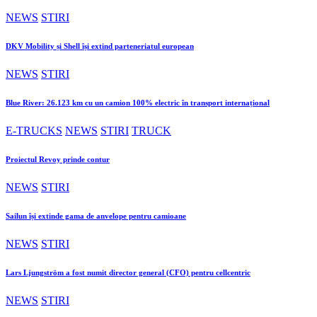
NEWS
STIRI
DKV Mobility și Shell își extind parteneriatul european
NEWS
STIRI
Blue River: 26.123 km cu un camion 100% electric în transport internațional
E-TRUCKS
NEWS
STIRI
TRUCK
Proiectul Revoy prinde contur
NEWS
STIRI
Sailun își extinde gama de anvelope pentru camioane
NEWS
STIRI
Lars Ljungström a fost numit director general (CFO) pentru cellcentric
NEWS
STIRI