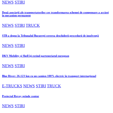
NEWS
STIRI
Două asociații ale transportatorilor cer transformarea schemei de compensare a accizei
în mecanism permanent
NEWS
STIRI
TRUCK
STB a depus la Tribunalul București cererea deschiderii procedurii de insolvență
NEWS
STIRI
DKV Mobility și Shell își extind parteneriatul european
NEWS
STIRI
Blue River: 26.123 km cu un camion 100% electric în transport internațional
E-TRUCKS
NEWS
STIRI
TRUCK
Proiectul Revoy prinde contur
NEWS
STIRI