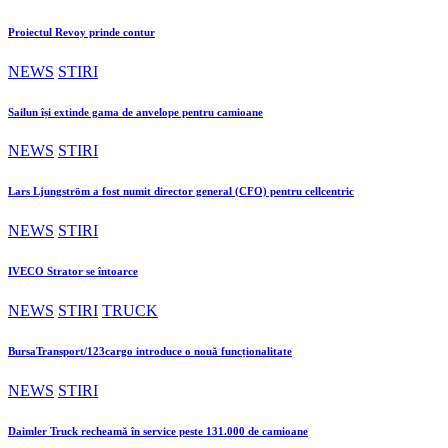
Proiectul Revoy prinde contur
NEWS
STIRI
Sailun își extinde gama de anvelope pentru camioane
NEWS
STIRI
Lars Ljungström a fost numit director general (CFO) pentru cellcentric
NEWS
STIRI
IVECO Strator se întoarce
NEWS
STIRI
TRUCK
BursaTransport/123cargo introduce o nouă funcționalitate
NEWS
STIRI
Daimler Truck recheamă în service peste 131.000 de camioane