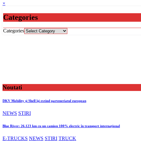
×
Categories
Categories
Noutati
DKV Mobility și Shell își extind parteneriatul european
NEWS
STIRI
Blue River: 26.123 km cu un camion 100% electric în transport internațional
E-TRUCKS
NEWS
STIRI
TRUCK