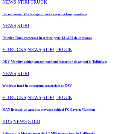
NEWS
STIRI
TRUCK
BursaTransport/123cargo introduce o nouă funcționalitate
NEWS
STIRI
Daimler Truck recheamă în service peste 131.000 de camioane
E-TRUCKS
NEWS
STIRI
TRUCK
DKV Mobility achiziționează pachetul majoritar de acțiuni la Tolltickets
NEWS
STIRI
Windrose intră în operațiuni comerciale cu DSV
E-TRUCKS
NEWS
STIRI
TRUCK
MAN livrează un autobuz inovator echipei FC Bayern München
BUS
NEWS
STIRI
Prima stație Megacharger de 1,2 MW pentru Semi în California