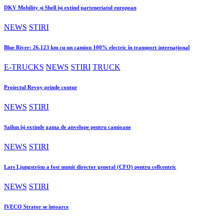
DKV Mobility și Shell își extind parteneriatul european
NEWS
STIRI
Blue River: 26.123 km cu un camion 100% electric în transport internațional
E-TRUCKS
NEWS
STIRI
TRUCK
Proiectul Revoy prinde contur
NEWS
STIRI
Sailun își extinde gama de anvelope pentru camioane
NEWS
STIRI
Lars Ljungström a fost numit director general (CFO) pentru cellcentric
NEWS
STIRI
IVECO Strator se întoarce