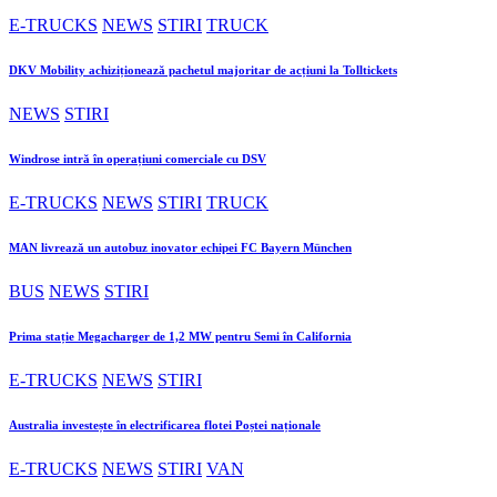
E-TRUCKS
NEWS
STIRI
TRUCK
DKV Mobility achiziționează pachetul majoritar de acțiuni la Tolltickets
NEWS
STIRI
Windrose intră în operațiuni comerciale cu DSV
E-TRUCKS
NEWS
STIRI
TRUCK
MAN livrează un autobuz inovator echipei FC Bayern München
BUS
NEWS
STIRI
Prima stație Megacharger de 1,2 MW pentru Semi în California
E-TRUCKS
NEWS
STIRI
Australia investește în electrificarea flotei Poștei naționale
E-TRUCKS
NEWS
STIRI
VAN