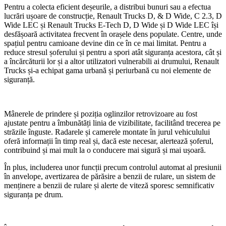
Pentru a colecta eficient deșeurile, a distribui bunuri sau a efectua
lucrări ușoare de construcție, Renault Trucks D, & D Wide, C 2.3, D
Wide LEC și Renault Trucks E-Tech D, D Wide și D Wide LEC își
desfășoară activitatea frecvent în orașele dens populate. Centre, unde
spațiul pentru camioane devine din ce în ce mai limitat. Pentru a
reduce stresul șoferului și pentru a spori atât siguranța acestora, cât și
a încărcăturii lor și a altor utilizatori vulnerabili ai drumului, Renault
Trucks și-a echipat gama urbană și periurbană cu noi elemente de
siguranță.
Mânerele de prindere și poziția oglinzilor retrovizoare au fost
ajustate pentru a îmbunătăți linia de vizibilitate, facilitând trecerea pe
străzile înguste. Radarele și camerele montate în jurul vehiculului
oferă informații în timp real și, dacă este necesar, alertează șoferul,
contribuind și mai mult la o conducere mai sigură și mai ușoară.
În plus, includerea unor funcții precum controlul automat al presiunii
în anvelope, avertizarea de părăsire a benzii de rulare, un sistem de
menținere a benzii de rulare și alerte de viteză sporesc semnificativ
siguranța pe drum.