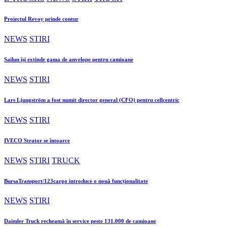
Proiectul Revoy prinde contur
NEWS
STIRI
Sailun își extinde gama de anvelope pentru camioane
NEWS
STIRI
Lars Ljungström a fost numit director general (CFO) pentru cellcentric
NEWS
STIRI
IVECO Strator se întoarce
NEWS
STIRI
TRUCK
BursaTransport/123cargo introduce o nouă funcționalitate
NEWS
STIRI
Daimler Truck recheamă în service peste 131.000 de camioane