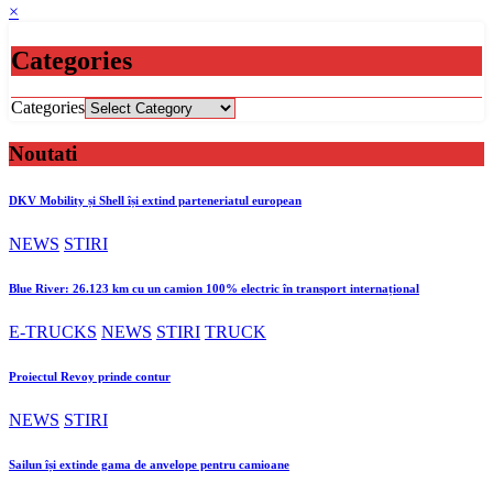
×
Categories
Categories
Noutati
DKV Mobility și Shell își extind parteneriatul european
NEWS
STIRI
Blue River: 26.123 km cu un camion 100% electric în transport internațional
E-TRUCKS
NEWS
STIRI
TRUCK
Proiectul Revoy prinde contur
NEWS
STIRI
Sailun își extinde gama de anvelope pentru camioane