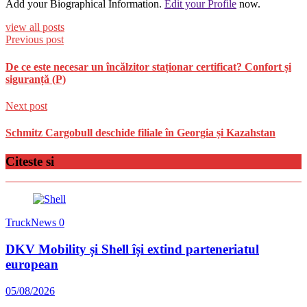
Add your Biographical Information.
Edit your Profile
now.
view all posts
Previous post
De ce este necesar un încălzitor staționar certificat? Confort și
siguranță (P)
Next post
Schmitz Cargobull deschide filiale în Georgia și Kazahstan
Citeste si
TruckNews
0
DKV Mobility și Shell își extind parteneriatul
european
05/08/2026