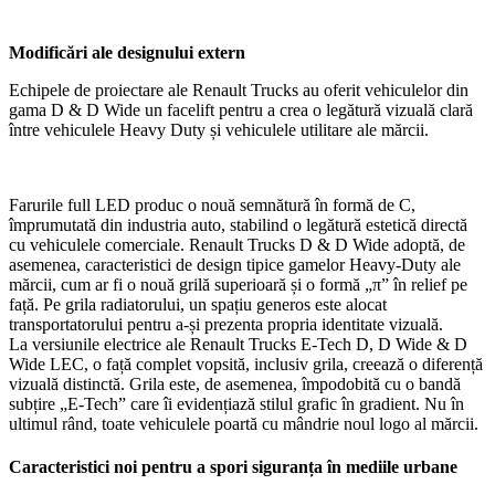
Modificări ale designului extern
Echipele de proiectare ale Renault Trucks au oferit vehiculelor din
gama D & D Wide un facelift pentru a crea o legătură vizuală clară
între vehiculele Heavy Duty și vehiculele utilitare ale mărcii.
Farurile full LED produc o nouă semnătură în formă de C,
împrumutată din industria auto, stabilind o legătură estetică directă
cu vehiculele comerciale. Renault Trucks D & D Wide adoptă, de
asemenea, caracteristici de design tipice gamelor Heavy-Duty ale
mărcii, cum ar fi o nouă grilă superioară și o formă „π” în relief pe
față. Pe grila radiatorului, un spațiu generos este alocat
transportatorului pentru a-și prezenta propria identitate vizuală.
La versiunile electrice ale Renault Trucks E-Tech D, D Wide & D
Wide LEC, o față complet vopsită, inclusiv grila, creează o diferență
vizuală distinctă. Grila este, de asemenea, împodobită cu o bandă
subțire „E-Tech” care îi evidențiază stilul grafic în gradient. Nu în
ultimul rând, toate vehiculele poartă cu mândrie noul logo al mărcii.
Caracteristici noi pentru a spori siguranța în mediile urbane