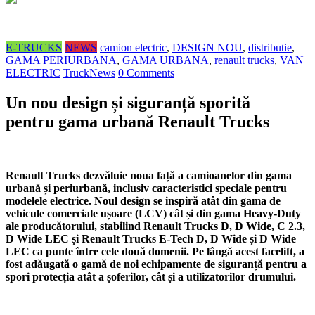
E-TRUCKS
NEWS
camion electric
,
DESIGN NOU
,
distributie
,
GAMA PERIURBANA
,
GAMA URBANA
,
renault trucks
,
VAN
ELECTRIC
TruckNews
0 Comments
Un nou design și siguranță sporită
pentru gama urbană Renault Trucks
Renault Trucks dezvăluie noua față a camioanelor din gama
urbană și periurbană, inclusiv caracteristici speciale pentru
modelele electrice. Noul design se inspiră atât din gama de
vehicule comerciale ușoare (LCV) cât și din gama Heavy-Duty
ale producătorului, stabilind Renault Trucks D, D Wide, C 2.3,
D Wide LEC și Renault Trucks E-Tech D, D Wide și D Wide
LEC ca punte între cele două domenii. Pe lângă acest facelift, a
fost adăugată o gamă de noi echipamente de siguranță pentru a
spori protecția atât a șoferilor, cât și a utilizatorilor drumului.