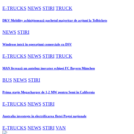
E-TRUCKS
NEWS
STIRI
TRUCK
DKV Mobility achiziționează pachetul majoritar de acțiuni la Tolltickets
NEWS
STIRI
Windrose intră în operațiuni comerciale cu DSV
E-TRUCKS
NEWS
STIRI
TRUCK
MAN livrează un autobuz inovator echipei FC Bayern München
BUS
NEWS
STIRI
Prima stație Megacharger de 1,2 MW pentru Semi în California
E-TRUCKS
NEWS
STIRI
Australia investește în electrificarea flotei Poștei naționale
E-TRUCKS
NEWS
STIRI
VAN