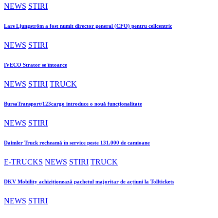
NEWS
STIRI
Lars Ljungström a fost numit director general (CFO) pentru cellcentric
NEWS
STIRI
IVECO Strator se întoarce
NEWS
STIRI
TRUCK
BursaTransport/123cargo introduce o nouă funcționalitate
NEWS
STIRI
Daimler Truck recheamă în service peste 131.000 de camioane
E-TRUCKS
NEWS
STIRI
TRUCK
DKV Mobility achiziționează pachetul majoritar de acțiuni la Tolltickets
NEWS
STIRI