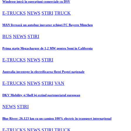
Windrose intră în operațiuni comerciale cu DSV
E-TRUCKS
NEWS
STIRI
TRUCK
MAN livrează un autobuz inovator echipei FC Bayern München
BUS
NEWS
STIRI
Prima stație Megacharger de 1,2 MW pentru Semi în California
E-TRUCKS
NEWS
STIRI
Australia investește în electrificarea flotei Poștei naționale
E-TRUCKS
NEWS
STIRI
VAN
DKV Mobility și Shell își extind parteneriatul european
NEWS
STIRI
Blue River: 26.123 km cu un camion 100% electric în transport internațional
E-TRUCKS
NEWS
STIRI
TRUCK