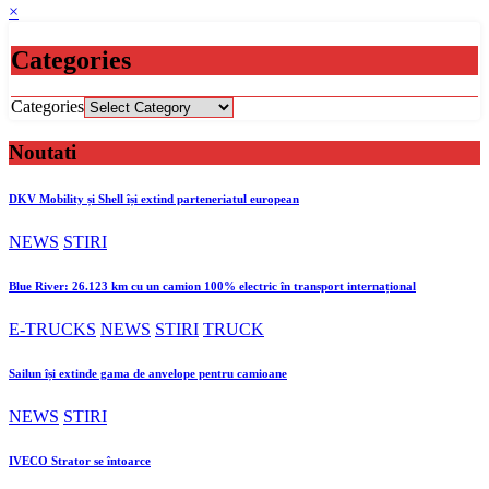
×
Categories
Categories
Noutati
DKV Mobility și Shell își extind parteneriatul european
NEWS
STIRI
Blue River: 26.123 km cu un camion 100% electric în transport internațional
E-TRUCKS
NEWS
STIRI
TRUCK
Sailun își extinde gama de anvelope pentru camioane
NEWS
STIRI
IVECO Strator se întoarce