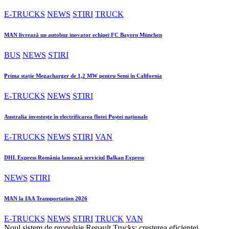
E-TRUCKS
NEWS
STIRI
TRUCK
MAN livrează un autobuz inovator echipei FC Bayern München
BUS
NEWS
STIRI
Prima stație Megacharger de 1,2 MW pentru Semi în California
E-TRUCKS
NEWS
STIRI
Australia investește în electrificarea flotei Poștei naționale
E-TRUCKS
NEWS
STIRI
VAN
DHL Express România lansează serviciul Balkan Express
NEWS
STIRI
MAN la IAA Transportation 2026
E-TRUCKS
NEWS
STIRI
TRUCK
VAN
Noul sistem de propulsie Renault Trucks: creșterea eficienței