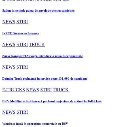
Sailun își extinde gama de anvelope pentru camioane
NEWS
STIRI
IVECO Strator se întoarce
NEWS
STIRI
TRUCK
BursaTransport/123cargo introduce o nouă funcționalitate
NEWS
STIRI
Daimler Truck recheamă în service peste 131.000 de camioane
E-TRUCKS
NEWS
STIRI
TRUCK
DKV Mobility achiziționează pachetul majoritar de acțiuni la Tolltickets
NEWS
STIRI
Windrose intră în operațiuni comerciale cu DSV