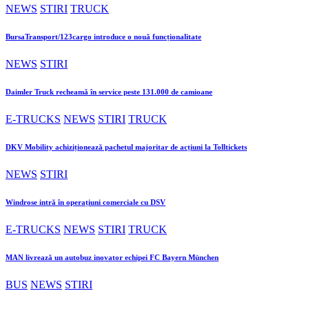
NEWS
STIRI
TRUCK
BursaTransport/123cargo introduce o nouă funcționalitate
NEWS
STIRI
Daimler Truck recheamă în service peste 131.000 de camioane
E-TRUCKS
NEWS
STIRI
TRUCK
DKV Mobility achiziționează pachetul majoritar de acțiuni la Tolltickets
NEWS
STIRI
Windrose intră în operațiuni comerciale cu DSV
E-TRUCKS
NEWS
STIRI
TRUCK
MAN livrează un autobuz inovator echipei FC Bayern München
BUS
NEWS
STIRI