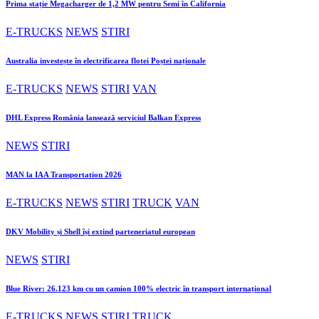
Prima stație Megacharger de 1,2 MW pentru Semi în California
E-TRUCKS
NEWS
STIRI
Australia investește în electrificarea flotei Poștei naționale
E-TRUCKS
NEWS
STIRI
VAN
DHL Express România lansează serviciul Balkan Express
NEWS
STIRI
MAN la IAA Transportation 2026
E-TRUCKS
NEWS
STIRI
TRUCK
VAN
DKV Mobility și Shell își extind parteneriatul european
NEWS
STIRI
Blue River: 26.123 km cu un camion 100% electric în transport internațional
E-TRUCKS
NEWS
STIRI
TRUCK