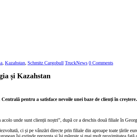
ia
,
Kazahstan
,
Schmitz Cargobull
TruckNews
0 Comments
gia și Kazahstan
 Centrală pentru a satisface nevoile unei baze de clienți în creștere.
colo unde sunt clienții noștri”, după ce a deschis două filiale în Georg
oltată, ci și pe vânzări directe prin filiale din aproape toate țările eu
european își extinde prezența și își mărește și mai mult proximitatea față 