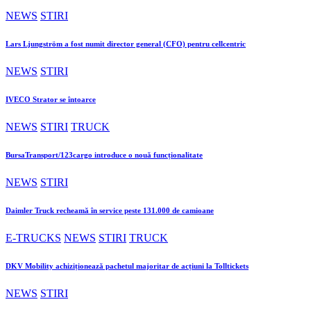
NEWS
STIRI
Lars Ljungström a fost numit director general (CFO) pentru cellcentric
NEWS
STIRI
IVECO Strator se întoarce
NEWS
STIRI
TRUCK
BursaTransport/123cargo introduce o nouă funcționalitate
NEWS
STIRI
Daimler Truck recheamă în service peste 131.000 de camioane
E-TRUCKS
NEWS
STIRI
TRUCK
DKV Mobility achiziționează pachetul majoritar de acțiuni la Tolltickets
NEWS
STIRI