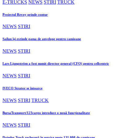
E-TRUCKS
NEWS
STIRI
TRUCK
Proiectul Revoy prinde contur
NEWS
STIRI
Sailun își extinde gama de anvelope pentru camioane
NEWS
STIRI
Lars Ljungström a fost numit director general (CFO) pentru cellcentric
NEWS
STIRI
IVECO Strator se întoarce
NEWS
STIRI
TRUCK
BursaTransport/123cargo introduce o nouă funcționalitate
NEWS
STIRI
Daimler Truck recheamă în service peste 131.000 de camioane