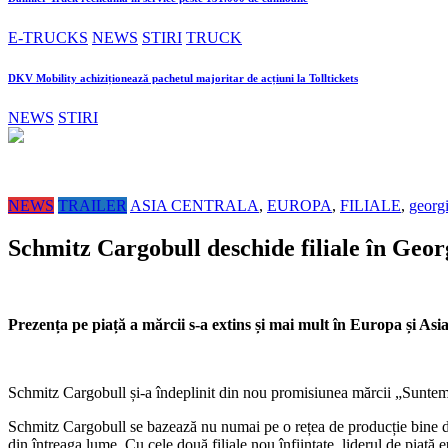
E-TRUCKS
NEWS
STIRI
TRUCK
DKV Mobility achiziționează pachetul majoritar de acțiuni la Tolltickets
NEWS
STIRI
NEWS
TRAILER
ASIA CENTRALA
,
EUROPA
,
FILIALE
,
georg
Schmitz Cargobull deschide filiale în Geor
Prezența pe piață a mărcii s-a extins și mai mult în Europa și Asia
Schmitz Cargobull și-a îndeplinit din nou promisiunea mărcii „Suntem a
Schmitz Cargobull se bazează nu numai pe o rețea de producție bine dezv
din întreaga lume. Cu cele două filiale nou înființate, liderul de piață 