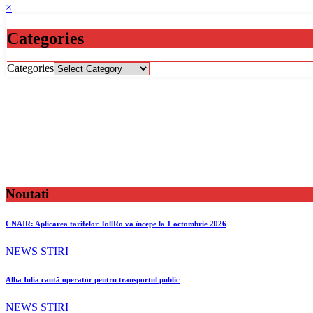
×
Categories
Categories
Noutati
CNAIR: Aplicarea tarifelor TollRo va începe la 1 octombrie 2026
NEWS
STIRI
Alba Iulia caută operator pentru transportul public
NEWS
STIRI