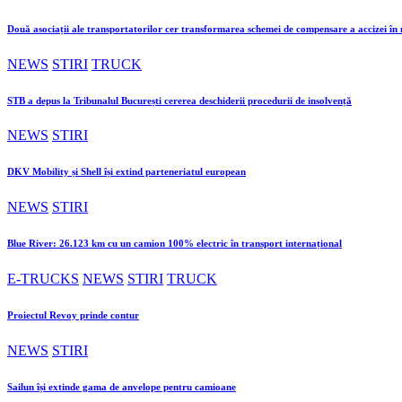
Două asociații ale transportatorilor cer transformarea schemei de compensare a accizei î
NEWS
STIRI
TRUCK
STB a depus la Tribunalul București cererea deschiderii procedurii de insolvență
NEWS
STIRI
DKV Mobility și Shell își extind parteneriatul european
NEWS
STIRI
Blue River: 26.123 km cu un camion 100% electric în transport internațional
E-TRUCKS
NEWS
STIRI
TRUCK
Proiectul Revoy prinde contur
NEWS
STIRI
Sailun își extinde gama de anvelope pentru camioane