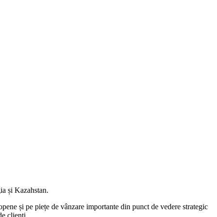
ia și Kazahstan.
ropene și pe piețe de vânzare importante din punct de vedere strategic
de clienți.