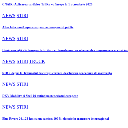
CNAIR: Aplicarea tarifelor TollRo va începe la 1 octombrie 2026
NEWS
STIRI
Alba Iulia caută operator pentru transportul public
NEWS
STIRI
Două asociații ale transportatorilor cer transformarea schemei de compensare a accizei î
NEWS
STIRI
TRUCK
STB a depus la Tribunalul București cererea deschiderii procedurii de insolvență
NEWS
STIRI
DKV Mobility și Shell își extind parteneriatul european
NEWS
STIRI
Blue River: 26.123 km cu un camion 100% electric în transport internațional