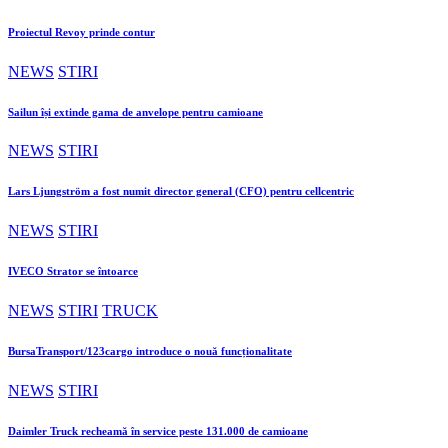
Proiectul Revoy prinde contur
NEWS
STIRI
Sailun își extinde gama de anvelope pentru camioane
NEWS
STIRI
Lars Ljungström a fost numit director general (CFO) pentru cellcentric
NEWS
STIRI
IVECO Strator se întoarce
NEWS
STIRI
TRUCK
BursaTransport/123cargo introduce o nouă funcționalitate
NEWS
STIRI
Daimler Truck recheamă în service peste 131.000 de camioane