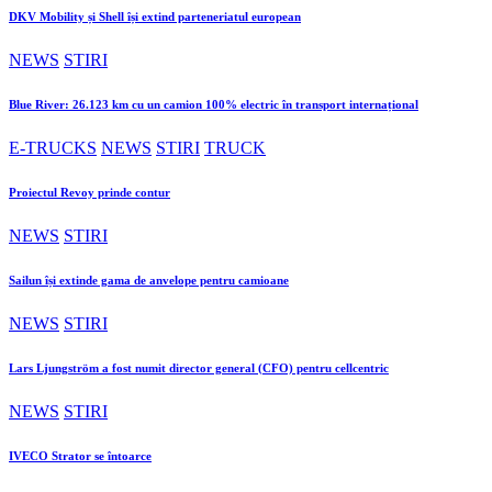
DKV Mobility și Shell își extind parteneriatul european
NEWS
STIRI
Blue River: 26.123 km cu un camion 100% electric în transport internațional
E-TRUCKS
NEWS
STIRI
TRUCK
Proiectul Revoy prinde contur
NEWS
STIRI
Sailun își extinde gama de anvelope pentru camioane
NEWS
STIRI
Lars Ljungström a fost numit director general (CFO) pentru cellcentric
NEWS
STIRI
IVECO Strator se întoarce