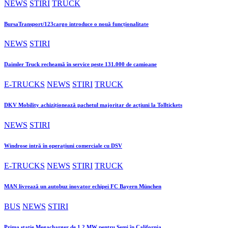
NEWS
STIRI
TRUCK
BursaTransport/123cargo introduce o nouă funcționalitate
NEWS
STIRI
Daimler Truck recheamă în service peste 131.000 de camioane
E-TRUCKS
NEWS
STIRI
TRUCK
DKV Mobility achiziționează pachetul majoritar de acțiuni la Tolltickets
NEWS
STIRI
Windrose intră în operațiuni comerciale cu DSV
E-TRUCKS
NEWS
STIRI
TRUCK
MAN livrează un autobuz inovator echipei FC Bayern München
BUS
NEWS
STIRI
Prima stație Megacharger de 1,2 MW pentru Semi în California