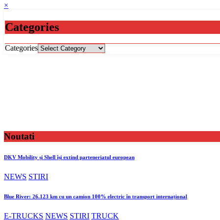
×
Categories
Categories
Noutati
DKV Mobility și Shell își extind parteneriatul european
NEWS
STIRI
Blue River: 26.123 km cu un camion 100% electric în transport internațional
E-TRUCKS
NEWS
STIRI
TRUCK