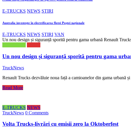
E-TRUCKS
NEWS
STIRI
Australia investește în electrificarea flotei Poștei naționale
E-TRUCKS
NEWS
STIRI
VAN
Un nou design și siguranță sporită pentru gama urbană Renault Truck
E-TRUCKS
NEWS
Un nou design și siguranță sporită pentru gama urb
TruckNews
Renault Trucks dezvăluie noua față a camioanelor din gama urbană și p
Read More
E-TRUCKS
NEWS
TruckNews
0 Comments
Volta Trucks-livrări cu emisii zero la Oktoberfest