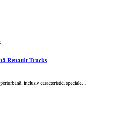
s
ană Renault Trucks
eriurbană, inclusiv caracteristici speciale…