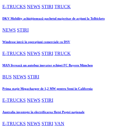
E-TRUCKS
NEWS
STIRI
TRUCK
DKV Mobility achiziționează pachetul majoritar de acțiuni la Tolltickets
NEWS
STIRI
Windrose intră în operațiuni comerciale cu DSV
E-TRUCKS
NEWS
STIRI
TRUCK
MAN livrează un autobuz inovator echipei FC Bayern München
BUS
NEWS
STIRI
Prima stație Megacharger de 1,2 MW pentru Semi în California
E-TRUCKS
NEWS
STIRI
Australia investește în electrificarea flotei Poștei naționale
E-TRUCKS
NEWS
STIRI
VAN