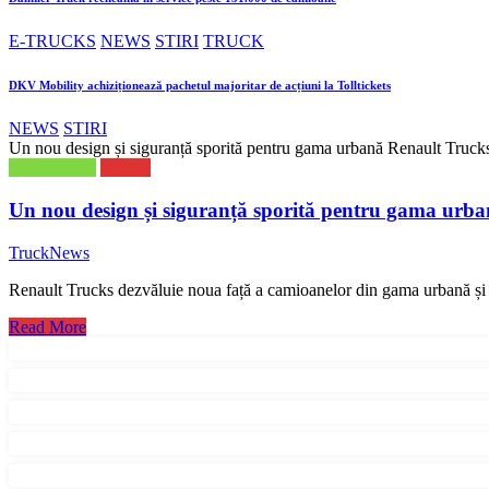
E-TRUCKS
NEWS
STIRI
TRUCK
DKV Mobility achiziționează pachetul majoritar de acțiuni la Tolltickets
NEWS
STIRI
Un nou design și siguranță sporită pentru gama urbană Renault Truck
E-TRUCKS
NEWS
Un nou design și siguranță sporită pentru gama urb
TruckNews
Renault Trucks dezvăluie noua față a camioanelor din gama urbană și p
Read More