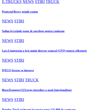
E-TRUCKS
NEWS
STIRI
TRUCK
Proiectul Revoy prinde contur
NEWS
STIRI
Sailun își extinde gama de anvelope pentru camioane
NEWS
STIRI
Lars Ljungström a fost numit director general (CFO) pentru cellcentric
NEWS
STIRI
IVECO Strator se întoarce
NEWS
STIRI
TRUCK
BursaTransport/123cargo introduce o nouă funcționalitate
NEWS
STIRI
Daimler Truck recheamă în service peste 131.000 de camioane