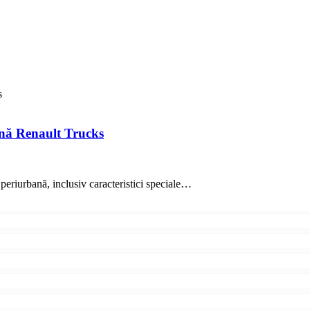
s
ană Renault Trucks
eriurbană, inclusiv caracteristici speciale…