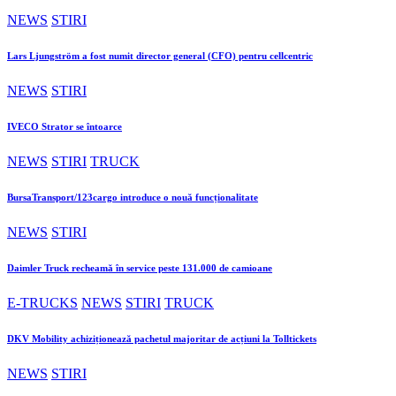
NEWS
STIRI
Lars Ljungström a fost numit director general (CFO) pentru cellcentric
NEWS
STIRI
IVECO Strator se întoarce
NEWS
STIRI
TRUCK
BursaTransport/123cargo introduce o nouă funcționalitate
NEWS
STIRI
Daimler Truck recheamă în service peste 131.000 de camioane
E-TRUCKS
NEWS
STIRI
TRUCK
DKV Mobility achiziționează pachetul majoritar de acțiuni la Tolltickets
NEWS
STIRI