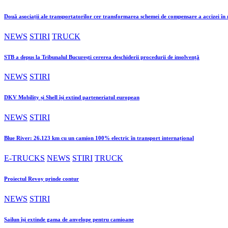
Două asociații ale transportatorilor cer transformarea schemei de compensare a accizei î
NEWS
STIRI
TRUCK
STB a depus la Tribunalul București cererea deschiderii procedurii de insolvență
NEWS
STIRI
DKV Mobility și Shell își extind parteneriatul european
NEWS
STIRI
Blue River: 26.123 km cu un camion 100% electric în transport internațional
E-TRUCKS
NEWS
STIRI
TRUCK
Proiectul Revoy prinde contur
NEWS
STIRI
Sailun își extinde gama de anvelope pentru camioane