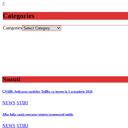
×
Categories
Categories
Noutati
CNAIR: Aplicarea tarifelor TollRo va începe la 1 octombrie 2026
NEWS
STIRI
Alba Iulia caută operator pentru transportul public
NEWS
STIRI