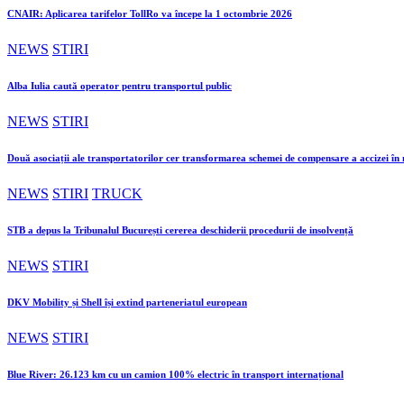
CNAIR: Aplicarea tarifelor TollRo va începe la 1 octombrie 2026
NEWS
STIRI
Alba Iulia caută operator pentru transportul public
NEWS
STIRI
Două asociații ale transportatorilor cer transformarea schemei de compensare a accizei î
NEWS
STIRI
TRUCK
STB a depus la Tribunalul București cererea deschiderii procedurii de insolvență
NEWS
STIRI
DKV Mobility și Shell își extind parteneriatul european
NEWS
STIRI
Blue River: 26.123 km cu un camion 100% electric în transport internațional