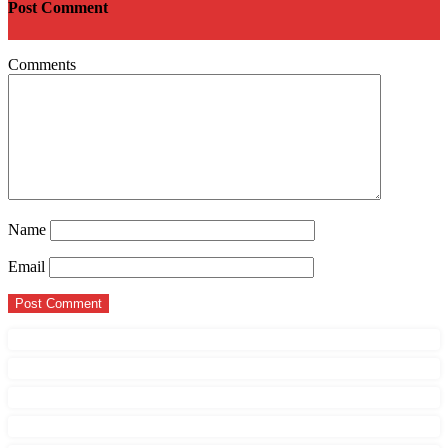
Post Comment
Comments
Name
Email