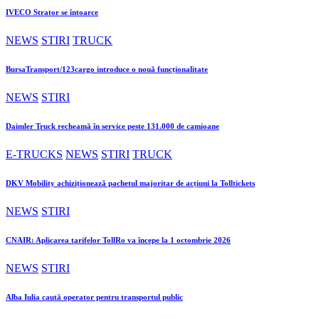
IVECO Strator se întoarce
NEWS
STIRI
TRUCK
BursaTransport/123cargo introduce o nouă funcționalitate
NEWS
STIRI
Daimler Truck recheamă în service peste 131.000 de camioane
E-TRUCKS
NEWS
STIRI
TRUCK
DKV Mobility achiziționează pachetul majoritar de acțiuni la Tolltickets
NEWS
STIRI
CNAIR: Aplicarea tarifelor TollRo va începe la 1 octombrie 2026
NEWS
STIRI
Alba Iulia caută operator pentru transportul public