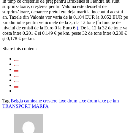
În timp ce creșterile de preț pentru Bruxelles și Flandra nu sunt
surprinzătoare, creșterea pentru Valonia este deosebit de
surprinzătoare, deoarece pretul era deja marit la inceputul acestui
an. Taxele din Valonia vor varia de la 0,104 EUR la 0,052 EUR pe
km din iulie pentru vehiculele de la 3,5 la 12 tone (în funcție de
nivelul de emisii de la Euro 0 la Euro 6
)
. De la 12 la 32 de tone va
costa între 0,201 € și 0,149 € pe km, peste 32 de tone între 0,230 €
și 0,178 € pe km.
Share this content:
Tag
Belgia
camioane
crestere taxe drum
taxe drum
taxe pe km
TRANSPORT MARFA