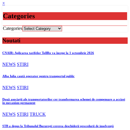
×
Categories
Categories
Noutati
CNAIR: Aplicarea tarifelor TollRo va începe la 1 octombrie 2026
NEWS
STIRI
Alba Iulia caută operator pentru transportul public
NEWS
STIRI
Două asociații ale transportatorilor cer transformarea schemei de compensare a accizei
în mecanism permanent
NEWS
STIRI
TRUCK
STB a depus la Tribunalul București cererea deschiderii procedurii de insolvență