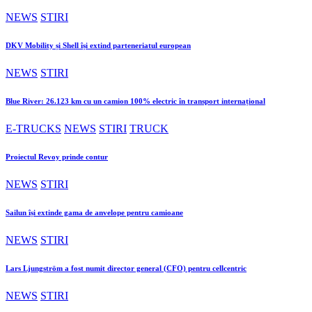
NEWS
STIRI
DKV Mobility și Shell își extind parteneriatul european
NEWS
STIRI
Blue River: 26.123 km cu un camion 100% electric în transport internațional
E-TRUCKS
NEWS
STIRI
TRUCK
Proiectul Revoy prinde contur
NEWS
STIRI
Sailun își extinde gama de anvelope pentru camioane
NEWS
STIRI
Lars Ljungström a fost numit director general (CFO) pentru cellcentric
NEWS
STIRI