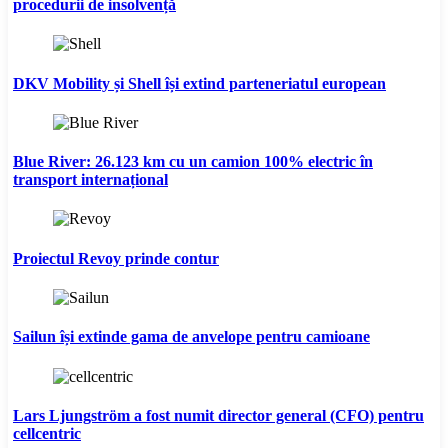
procedurii de insolvență
DKV Mobility și Shell își extind parteneriatul european
Blue River: 26.123 km cu un camion 100% electric în
transport internațional
Proiectul Revoy prinde contur
Sailun își extinde gama de anvelope pentru camioane
Lars Ljungström a fost numit director general (CFO) pentru
cellcentric