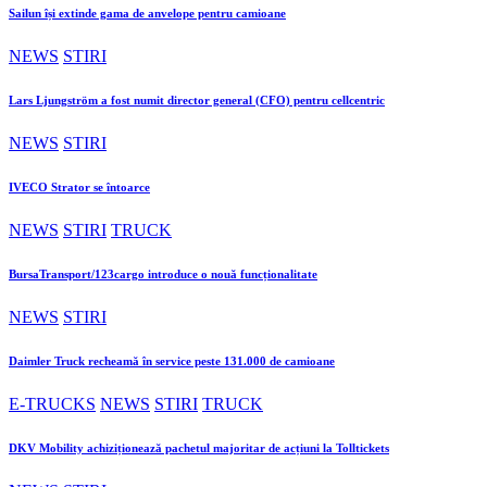
Sailun își extinde gama de anvelope pentru camioane
NEWS
STIRI
Lars Ljungström a fost numit director general (CFO) pentru cellcentric
NEWS
STIRI
IVECO Strator se întoarce
NEWS
STIRI
TRUCK
BursaTransport/123cargo introduce o nouă funcționalitate
NEWS
STIRI
Daimler Truck recheamă în service peste 131.000 de camioane
E-TRUCKS
NEWS
STIRI
TRUCK
DKV Mobility achiziționează pachetul majoritar de acțiuni la Tolltickets