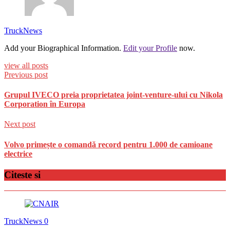
TruckNews
Add your Biographical Information.
Edit your Profile
now.
view all posts
Previous post
Grupul IVECO preia proprietatea joint-venture-ului cu Nikola
Corporation în Europa
Next post
Volvo primește o comandă record pentru 1.000 de camioane
electrice
Citeste si
TruckNews
0