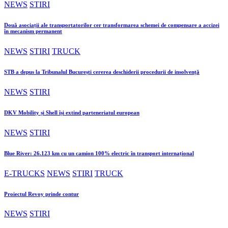
NEWS
STIRI
Două asociații ale transportatorilor cer transformarea schemei de compensare a accizei
în mecanism permanent
NEWS
STIRI
TRUCK
STB a depus la Tribunalul București cererea deschiderii procedurii de insolvență
NEWS
STIRI
DKV Mobility și Shell își extind parteneriatul european
NEWS
STIRI
Blue River: 26.123 km cu un camion 100% electric în transport internațional
E-TRUCKS
NEWS
STIRI
TRUCK
Proiectul Revoy prinde contur
NEWS
STIRI