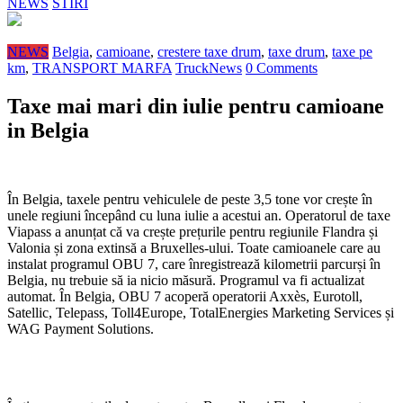
NEWS
STIRI
NEWS
Belgia
,
camioane
,
crestere taxe drum
,
taxe drum
,
taxe pe
km
,
TRANSPORT MARFA
TruckNews
0 Comments
Taxe mai mari din iulie pentru camioane
in Belgia
În Belgia, taxele pentru vehiculele de peste 3,5 tone vor crește în
unele regiuni începând cu luna iulie a acestui an. Operatorul de taxe
Viapass a anunțat că va crește prețurile pentru regiunile Flandra și
Valonia și zona extinsă a Bruxelles-ului. Toate camioanele care au
instalat programul OBU 7, care înregistrează kilometrii parcurși în
Belgia, nu trebuie să ia nicio măsură. Programul va fi actualizat
automat. În Belgia, OBU 7 acoperă operatorii Axxès, Eurotoll,
Satellic, Telepass, Toll4Europe, TotalEnergies Marketing Services și
WAG Payment Solutions.