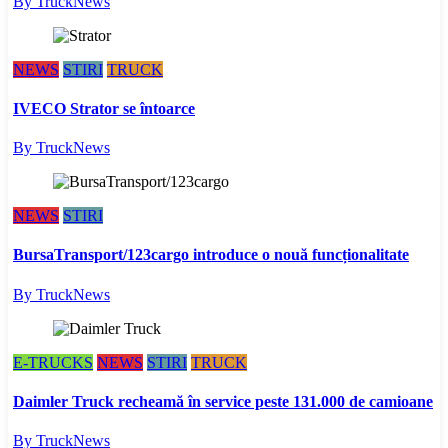
By TruckNews
NEWS
STIRI
TRUCK
IVECO Strator se întoarce
By TruckNews
NEWS
STIRI
BursaTransport/123cargo introduce o nouă funcționalitate
By TruckNews
E-TRUCKS
NEWS
STIRI
TRUCK
Daimler Truck recheamă în service peste 131.000 de camioane
By TruckNews