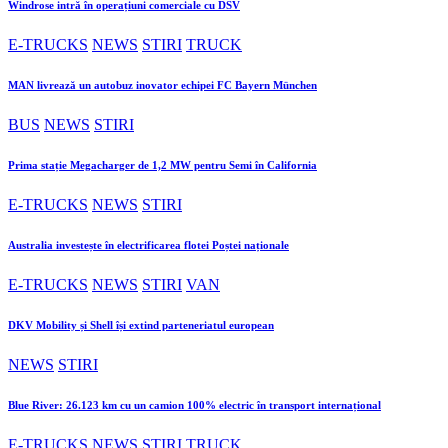
Windrose intră în operațiuni comerciale cu DSV
E-TRUCKS
NEWS
STIRI
TRUCK
MAN livrează un autobuz inovator echipei FC Bayern München
BUS
NEWS
STIRI
Prima stație Megacharger de 1,2 MW pentru Semi în California
E-TRUCKS
NEWS
STIRI
Australia investește în electrificarea flotei Poștei naționale
E-TRUCKS
NEWS
STIRI
VAN
DKV Mobility și Shell își extind parteneriatul european
NEWS
STIRI
Blue River: 26.123 km cu un camion 100% electric în transport internațional
E-TRUCKS
NEWS
STIRI
TRUCK