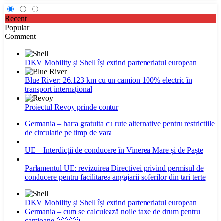
Recent
Popular
Comment
DKV Mobility și Shell își extind parteneriatul european
Blue River: 26.123 km cu un camion 100% electric în
transport internațional
Proiectul Revoy prinde contur
Germania – harta gratuita cu rute alternative pentru restrictiile
de circulatie pe timp de vara
UE – Interdicții de conducere în Vinerea Mare și de Paște
Parlamentul UE: revizuirea Directivei privind permisul de
conducere pentru facilitarea angajarii soferilor din tari terte
DKV Mobility și Shell își extind parteneriatul european
Germania – cum se calculează noile taxe de drum pentru
camioane 🤔🤔🤔