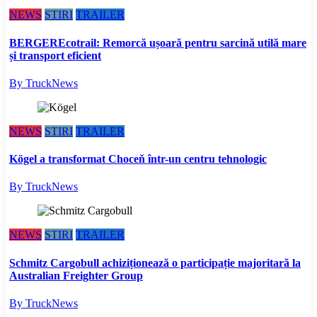
NEWS
STIRI
TRAILER
BERGEREcotrail: Remorcă ușoară pentru sarcină utilă mare
și transport eficient
By TruckNews
NEWS
STIRI
TRAILER
Kögel a transformat Choceň într-un centru tehnologic
By TruckNews
NEWS
STIRI
TRAILER
Schmitz Cargobull achiziționează o participație majoritară la
Australian Freighter Group
By TruckNews