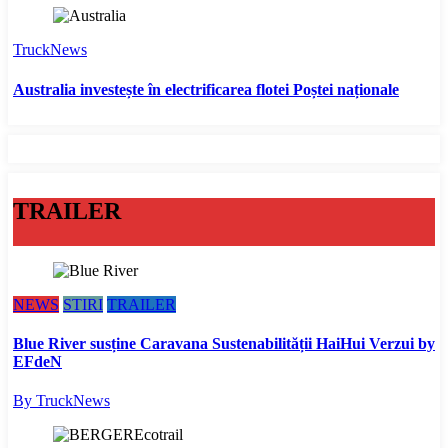
TruckNews
Australia investește în electrificarea flotei Poștei naționale
TRAILER
NEWS
STIRI
TRAILER
Blue River susține Caravana Sustenabilității HaiHui Verzui by
EFdeN
By TruckNews