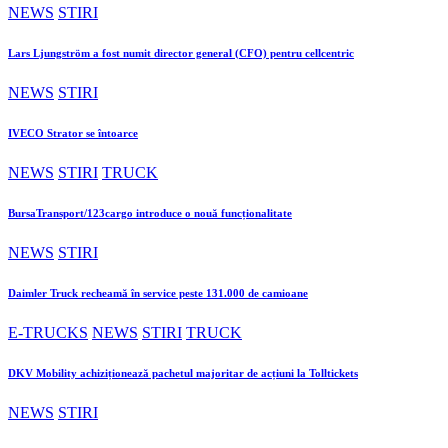
NEWS
STIRI
Lars Ljungström a fost numit director general (CFO) pentru cellcentric
NEWS
STIRI
IVECO Strator se întoarce
NEWS
STIRI
TRUCK
BursaTransport/123cargo introduce o nouă funcționalitate
NEWS
STIRI
Daimler Truck recheamă în service peste 131.000 de camioane
E-TRUCKS
NEWS
STIRI
TRUCK
DKV Mobility achiziționează pachetul majoritar de acțiuni la Tolltickets
NEWS
STIRI