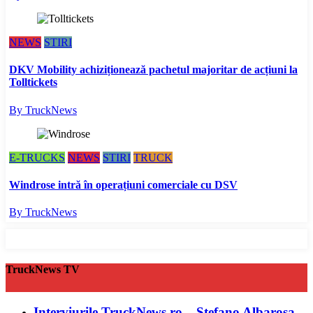
NEWS
STIRI
DKV Mobility achiziționează pachetul majoritar de acțiuni la
Tolltickets
By TruckNews
E-TRUCKS
NEWS
STIRI
TRUCK
Windrose intră în operațiuni comerciale cu DSV
By TruckNews
TruckNews TV
Interviurile TruckNews.ro – Stefano Albarosa,