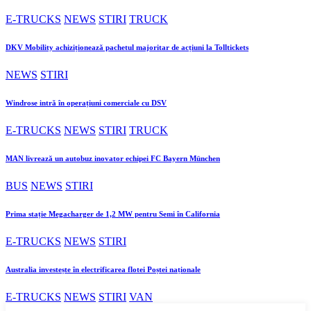
E-TRUCKS
NEWS
STIRI
TRUCK
DKV Mobility achiziționează pachetul majoritar de acțiuni la Tolltickets
NEWS
STIRI
Windrose intră în operațiuni comerciale cu DSV
E-TRUCKS
NEWS
STIRI
TRUCK
MAN livrează un autobuz inovator echipei FC Bayern München
BUS
NEWS
STIRI
Prima stație Megacharger de 1,2 MW pentru Semi în California
E-TRUCKS
NEWS
STIRI
Australia investește în electrificarea flotei Poștei naționale
E-TRUCKS
NEWS
STIRI
VAN