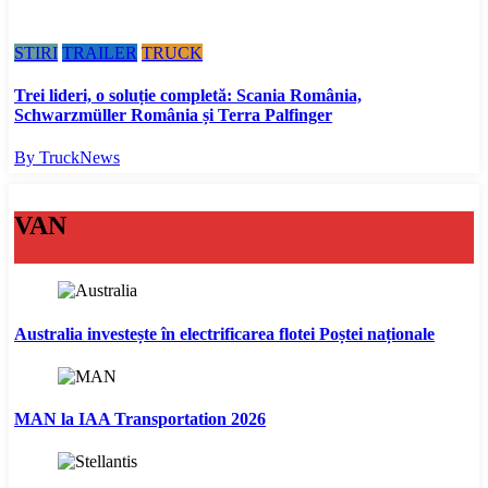
STIRI
TRAILER
TRUCK
Trei lideri, o soluție completă: Scania România,
Schwarzmüller România și Terra Palfinger
By TruckNews
VAN
Australia investește în electrificarea flotei Poștei naționale
MAN la IAA Transportation 2026