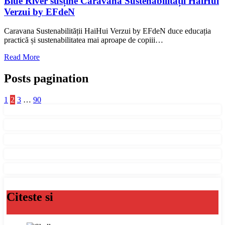
Blue River susține Caravana Sustenabilității HaiHui
Verzui by EFdeN
Caravana Sustenabilității HaiHui Verzui by EFdeN duce educația
practică și sustenabilitatea mai aproape de copiii…
Read More
Posts pagination
1
2
3
…
90
Citeste si