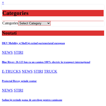
×
Categories
Categories
Noutati
DKV Mobility și Shell își extind parteneriatul european
NEWS
STIRI
Blue River: 26.123 km cu un camion 100% electric în transport internațional
E-TRUCKS
NEWS
STIRI
TRUCK
Proiectul Revoy prinde contur
NEWS
STIRI
Sailun își extinde gama de anvelope pentru camioane