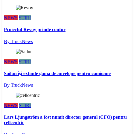
NEWS
STIRI
Proiectul Revoy prinde contur
By TruckNews
NEWS
STIRI
Sailun își extinde gama de anvelope pentru camioane
By TruckNews
NEWS
STIRI
Lars Ljungström a fost numit director general (CFO) pentru
cellcentric