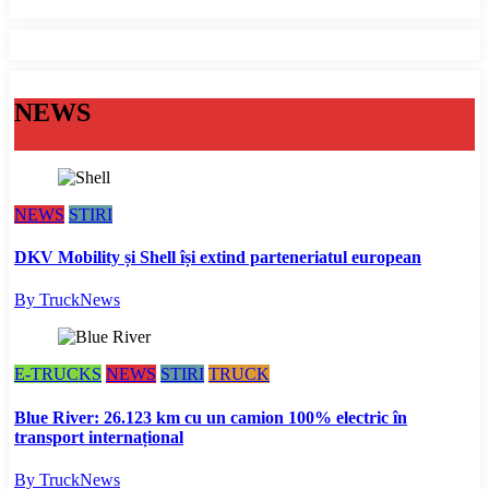
NEWS
NEWS
STIRI
DKV Mobility și Shell își extind parteneriatul european
By TruckNews
E-TRUCKS
NEWS
STIRI
TRUCK
Blue River: 26.123 km cu un camion 100% electric în
transport internațional
By TruckNews