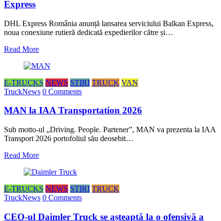
Express
DHL Express România anunță lansarea serviciului Balkan Express,
noua conexiune rutieră dedicată expedierilor către și…
Read More
E-TRUCKS
NEWS
STIRI
TRUCK
VAN
TruckNews
0 Comments
MAN la IAA Transportation 2026
Sub motto-ul „Driving. People. Partener”, MAN va prezenta la IAA
Transport 2026 portofoliul său deosebit…
Read More
E-TRUCKS
NEWS
STIRI
TRUCK
TruckNews
0 Comments
CEO-ul Daimler Truck se așteaptă la o ofensivă a