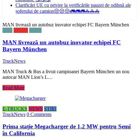
Clarificări UE cu privire la verificările pauzei de odihnă ale
șoferului de camion😒😒😒🚛🚛🚛🚓🚓🚓
MAN livrează un autobuz inovator echipei FC Bayern München
BUS
NEWS
STIRI
MAN livrează un autobuz inovator echipei FC
Bayern München
TruckNews
MAN Truck & Bus a livrat campioanei Bayern München un nou
autocar MAN Lion’s L…
Read More
E-TRUCKS
NEWS
STIRI
TruckNews
0 Comments
Prima stație Megacharger de 1,2 MW pentru Semi
în California