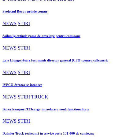
Proiectul Revoy prinde contur
NEWS
STIRI
Sailun își extinde gama de anvelope pentru camioane
NEWS
STIRI
Lars Ljungström a fost numit director general (CFO) pentru cellcentric
NEWS
STIRI
IVECO Strator se întoarce
NEWS
STIRI
TRUCK
BursaTransport/123cargo introduce o nouă funcționalitate
NEWS
STIRI
Daimler Truck recheamă în service peste 131.000 de camioane