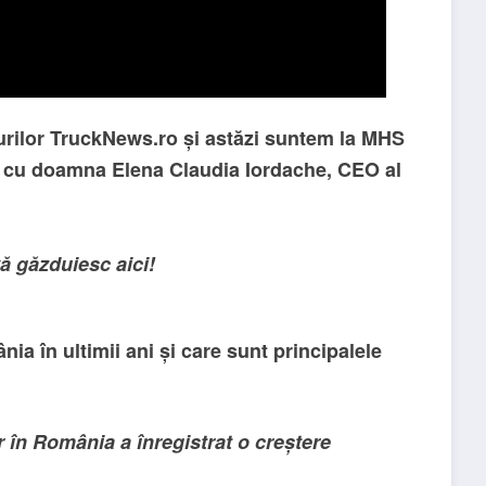
iurilor TruckNews.ro și astăzi suntem la MHS
 cu doamna Elena Claudia Iordache, CEO al
vă găzduiesc aici!
a în ultimii ani și care sunt principalele
or în România a înregistrat o creștere