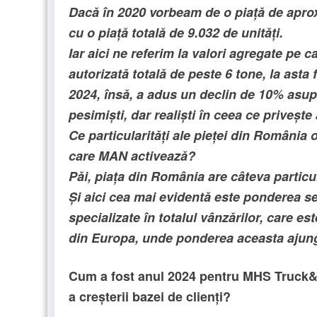
Dacă în 2020 vorbeam de o piață de aprox
cu o piață totală de 9.032 de unități.
Iar aici ne referim la valori agregate p
autorizată totală de peste 6 tone, la asta 
2024, însă, a adus un declin de 10% asup
pesimiști, dar realiști în ceea ce privește
Ce particularități ale pieței din România 
care MAN activează?
Păi, piața din România are câteva particul
Și aici cea mai evidentă este ponderea 
specializate în totalul vânzărilor, care e
din Europa, unde ponderea aceasta ajun
Cum a fost anul 2024 pentru MHS Truck&Bu
a creșterii bazei de clienți?