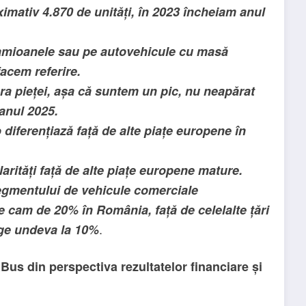
imativ 4.870 de unități, în 2023 încheiam anul
e camioanele sau pe autovehicule cu masă
facem referire.
ra pieței, așa că suntem un pic, nu neapărat
 anul 2025.
o diferențiază față de alte piațe europene în
arități față de alte piațe europene mature.
segmentului de vehicule comerciale
ste cam de 20% în România, față de celelalte țări
.
ge undeva la 10%
s din perspectiva rezultatelor financiare și