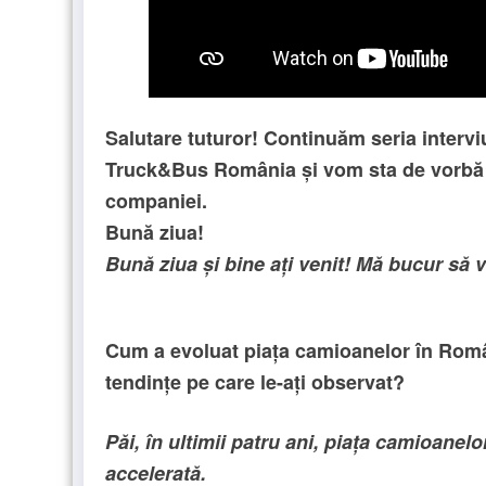
Salutare tuturor! Continuăm seria interv
Truck&Bus România și vom sta de vorbă
companiei.
Bună ziua!
Bună ziua și bine ați venit! Mă bucur să 
Cum a evoluat piața camioanelor în Români
tendințe pe care le-ați observat?
Păi, în ultimii patru ani, piața camioanel
accelerată.