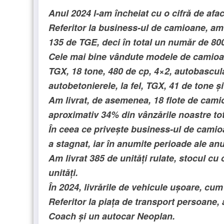
Anul 2024 l-am încheiat cu o cifră de afac
Referitor la business-ul de camioane, am l
135 de TGE, deci în total un număr de 800
Cele mai bine vândute modele de camioan
TGX, 18 tone, 480 de cp, 4×2, autobascul
autobetonierele, la fel, TGX, 41 de tone și
Am livrat, de asemenea, 18 flote de cami
aproximativ 34% din vânzările noastre tot
În ceea ce privește business-ul de camio
a stagnat, iar în anumite perioade ale anu
Am livrat 385 de unități rulate, stocul cu
unități.
În 2024, livrările de vehicule ușoare, cu
Referitor la piața de transport persoane,
Coach și un autocar Neoplan.