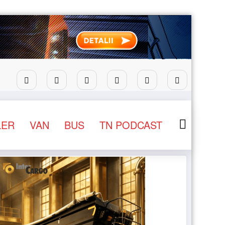
Lars Ljungström a fost numit director general (CFO) pe
LER
VAN
BUS
TN PODCAST
NEWS
STIRI