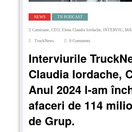
NEWS
TN PODCAST
,
,
,
,
Camioane
CEO
Elena Claudia Iordache
INTERVIU
MA
TruckNews
0 Comments
Interviurile TruckN
Claudia Iordache,
Anul 2024 l-am înch
afaceri de 114 mili
de Grup.