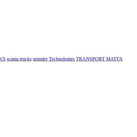
KS
scania trucks
sennder Technologies
TRANSPORT MATFA