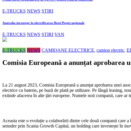
E-TRUCKS
NEWS
STIRI
Australia investește în electrificarea flotei Poștei naționale
E-TRUCKS
NEWS
STIRI
VAN
E-TRUCKS
NEWS
CAMIOANE ELECTRICE
,
camion electric
,
E
Comisia Europeană a anunțat aprobarea une
La 21 august 2023, Comisia Europeană a anunțat aprobarea unei asocier
electrice cu baterie
,
pe bază de plată pe utilizare. Pe lângă leasing, nou
extinde afacerea în alte țări europene. Numele noii companii, care ar t
Aceasta este o evoluție a colaborării dintre cele două companii care a 
sennder prin Scania Growth Capital, un holding care investește în inova