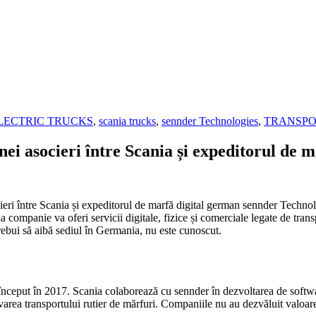
LECTRIC TRUCKS
,
scania trucks
,
sennder Technologies
,
TRANSPO
i asocieri între Scania și expeditorul de 
i între Scania și expeditorul de marfă digital german sennder Technolo
a companie va oferi servicii digitale, fizice și comerciale legate de tran
rebui să aibă sediul în Germania, nu este cunoscut.
început în 2017. Scania colaborează cu sennder în dezvoltarea de software
rea transportului rutier de mărfuri. Companiile nu au dezvăluit valoarea 