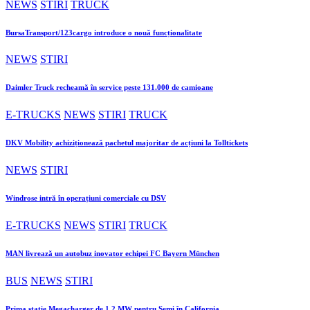
NEWS
STIRI
TRUCK
BursaTransport/123cargo introduce o nouă funcționalitate
NEWS
STIRI
Daimler Truck recheamă în service peste 131.000 de camioane
E-TRUCKS
NEWS
STIRI
TRUCK
DKV Mobility achiziționează pachetul majoritar de acțiuni la Tolltickets
NEWS
STIRI
Windrose intră în operațiuni comerciale cu DSV
E-TRUCKS
NEWS
STIRI
TRUCK
MAN livrează un autobuz inovator echipei FC Bayern München
BUS
NEWS
STIRI
Prima stație Megacharger de 1,2 MW pentru Semi în California