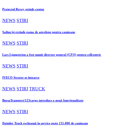
Proiectul Revoy prinde contur
NEWS
STIRI
Sailun își extinde gama de anvelope pentru camioane
NEWS
STIRI
Lars Ljungström a fost numit director general (CFO) pentru cellcentric
NEWS
STIRI
IVECO Strator se întoarce
NEWS
STIRI
TRUCK
BursaTransport/123cargo introduce o nouă funcționalitate
NEWS
STIRI
Daimler Truck recheamă în service peste 131.000 de camioane