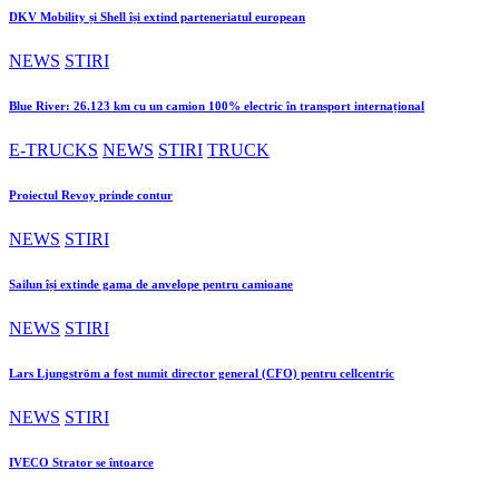
DKV Mobility și Shell își extind parteneriatul european
NEWS
STIRI
Blue River: 26.123 km cu un camion 100% electric în transport internațional
E-TRUCKS
NEWS
STIRI
TRUCK
Proiectul Revoy prinde contur
NEWS
STIRI
Sailun își extinde gama de anvelope pentru camioane
NEWS
STIRI
Lars Ljungström a fost numit director general (CFO) pentru cellcentric
NEWS
STIRI
IVECO Strator se întoarce