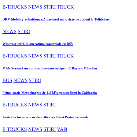
E-TRUCKS
NEWS
STIRI
TRUCK
DKV Mobility achiziționează pachetul majoritar de acțiuni la Tolltickets
NEWS
STIRI
Windrose intră în operațiuni comerciale cu DSV
E-TRUCKS
NEWS
STIRI
TRUCK
MAN livrează un autobuz inovator echipei FC Bayern München
BUS
NEWS
STIRI
Prima stație Megacharger de 1,2 MW pentru Semi în California
E-TRUCKS
NEWS
STIRI
Australia investește în electrificarea flotei Poștei naționale
E-TRUCKS
NEWS
STIRI
VAN