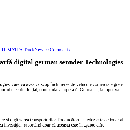
RT MATFA
TruckNews
0 Comments
marfă digital german sennder Technologies
gies, care va avea ca scop închirierea de vehicule comerciale grele
sportul electric. Inițial, compania va opera în Germania, iar apoi va
 și digitizarea transporturilor. Producătorul suedez este acționar al
investiției, raportând doar că aceasta este în „șapte cifre”.