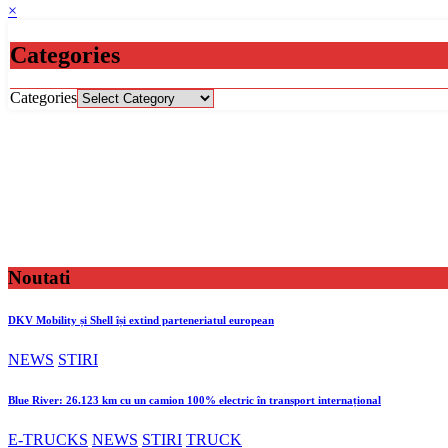
×
Categories
Categories
Noutati
DKV Mobility și Shell își extind parteneriatul european
NEWS
STIRI
Blue River: 26.123 km cu un camion 100% electric în transport internațional
E-TRUCKS
NEWS
STIRI
TRUCK