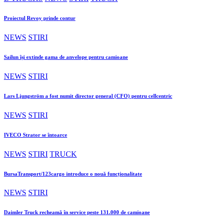
Proiectul Revoy prinde contur
NEWS
STIRI
Sailun își extinde gama de anvelope pentru camioane
NEWS
STIRI
Lars Ljungström a fost numit director general (CFO) pentru cellcentric
NEWS
STIRI
IVECO Strator se întoarce
NEWS
STIRI
TRUCK
BursaTransport/123cargo introduce o nouă funcționalitate
NEWS
STIRI
Daimler Truck recheamă în service peste 131.000 de camioane