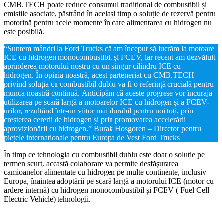
CMB.TECH poate reduce consumul tradițional de combustibil și
emisiile asociate, păstrând în același timp o soluție de rezervă pentru
motorină pentru acele momente în care alimentarea cu hidrogen nu
este posibilă.
“Suntem mândri la Ford Trucks că am început să lucrăm la motoare
ICE cu hidrogen monocombustibil și FCEV, iar recent am dezvăluit
aprinderea motorului nostru cu un singur cilindru ICE cu
hidrogen. În opinia noastră, acest parteneriat cu CMB.TECH
privind soluția cu combustibil dublu va fi o referință crucială pentru
munca noastră continuă. Anticipăm că aceste progrese vor încuraja
utilizarea pe scară largă a motoarelor ICE cu hidrogen și a FCEV-
urilor, rezultând într-un viitor mai durabil pentru noi toți, prin
creșterea cererii de hidrogen și prin promovarea accelerării
aprovizionării cu hidrogen.” Burak Hosgoren – Director pentru
piețele internaționale pentru Europa de Vest Ford Trucks
În timp ce tehnologia cu combustibil dublu este doar o soluție pe
termen scurt, această colaborare va permite desfășurarea
camioanelor alimentate cu hidrogen pe multe continente, inclusiv
Europa, înaintea adoptării pe scară largă a motorului ICE (motor cu
ardere internă) cu hidrogen monocombustibil și FCEV ( Fuel Cell
Electric Vehicle) tehnologii.