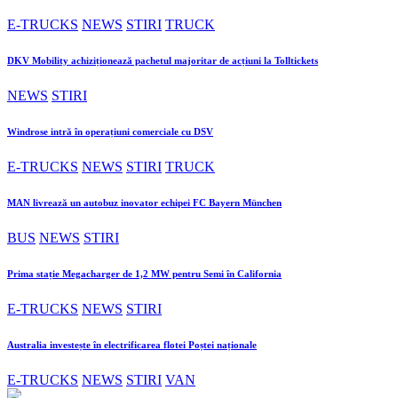
E-TRUCKS
NEWS
STIRI
TRUCK
DKV Mobility achiziționează pachetul majoritar de acțiuni la Tolltickets
NEWS
STIRI
Windrose intră în operațiuni comerciale cu DSV
E-TRUCKS
NEWS
STIRI
TRUCK
MAN livrează un autobuz inovator echipei FC Bayern München
BUS
NEWS
STIRI
Prima stație Megacharger de 1,2 MW pentru Semi în California
E-TRUCKS
NEWS
STIRI
Australia investește în electrificarea flotei Poștei naționale
E-TRUCKS
NEWS
STIRI
VAN