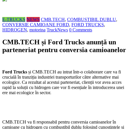
E-TRUCKS
NEWS
CMB.TECH
,
COMBUSTIBIL DUBLU
,
CONVERSIE CAMIOANE FORD
,
FORD TRUCKS
,
HIDROGEN
,
motorina
TruckNews
0 Comments
CMB.TECH și Ford Trucks anunță un
parteneriat pentru conversia camioanelor
Ford Trucks
și CMB.TECH au intrat într-o colaborare care va fi
crucială în tranziția industriei transporturilor către alternative mai
ecologice. Ca rezultat al acestui parteneriat, clienții vor avea acces
rapid la soluții cu hidrogen care vor fi esențiale în introducerea unei
ere mai ecologice în sector.
CMB.TECH va fi responsabil pentru conversia camioanelor în
camioane cu hidrogen cu combustibil dublu folosind cunoștințele și