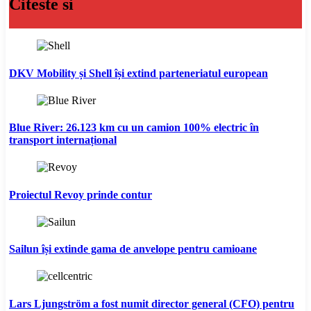
Citeste si
DKV Mobility și Shell își extind parteneriatul european
Blue River: 26.123 km cu un camion 100% electric în
transport internațional
Proiectul Revoy prinde contur
Sailun își extinde gama de anvelope pentru camioane
Lars Ljungström a fost numit director general (CFO) pentru