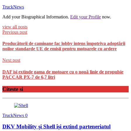
TruckNews
Add your Biographical Information.
Edit your Profile
now.
view all posts
Previous post
Producătorii de camioane fac lobby intens împotriva adoptării
noilor standarde UE de emisii pentru motoarele cu ardere
Next post
DAF isi extinde gama de motoare cu o nouă linie de propulsie
PACCAR PX-7 de 6,7 litri
Citeste si
TruckNews
0
DKV Mobility și Shell își extind parteneriatul