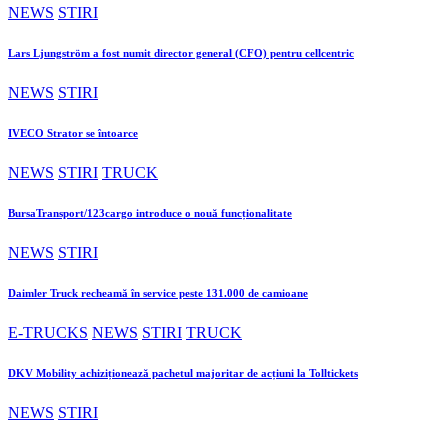
NEWS
STIRI
Lars Ljungström a fost numit director general (CFO) pentru cellcentric
NEWS
STIRI
IVECO Strator se întoarce
NEWS
STIRI
TRUCK
BursaTransport/123cargo introduce o nouă funcționalitate
NEWS
STIRI
Daimler Truck recheamă în service peste 131.000 de camioane
E-TRUCKS
NEWS
STIRI
TRUCK
DKV Mobility achiziționează pachetul majoritar de acțiuni la Tolltickets
NEWS
STIRI