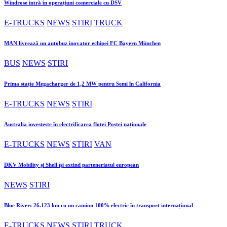
Windrose intră în operațiuni comerciale cu DSV
E-TRUCKS
NEWS
STIRI
TRUCK
MAN livrează un autobuz inovator echipei FC Bayern München
BUS
NEWS
STIRI
Prima stație Megacharger de 1,2 MW pentru Semi în California
E-TRUCKS
NEWS
STIRI
Australia investește în electrificarea flotei Poștei naționale
E-TRUCKS
NEWS
STIRI
VAN
DKV Mobility și Shell își extind parteneriatul european
NEWS
STIRI
Blue River: 26.123 km cu un camion 100% electric în transport internațional
E-TRUCKS
NEWS
STIRI
TRUCK