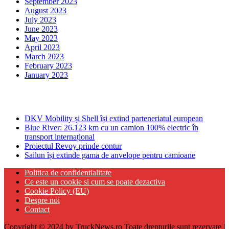
September 2023
August 2023
July 2023
June 2023
May 2023
April 2023
March 2023
February 2023
January 2023
Ultima ora
DKV Mobility și Shell își extind parteneriatul european
Blue River: 26.123 km cu un camion 100% electric în
transport internațional
Proiectul Revoy prinde contur
Sailun își extinde gama de anvelope pentru camioane
Politica de confidentialitate
Ce este un cookie si cum se poate dezactiva
Cookie Policy (EU)
Despre noi
Contact
Copyright © 2024 by TruckNews.ro Toate drepturile sunt rezervate |