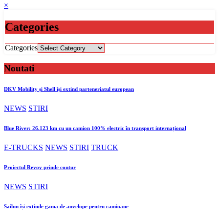
×
Categories
Categories
Noutati
DKV Mobility și Shell își extind parteneriatul european
NEWS
STIRI
Blue River: 26.123 km cu un camion 100% electric în transport internațional
E-TRUCKS
NEWS
STIRI
TRUCK
Proiectul Revoy prinde contur
NEWS
STIRI
Sailun își extinde gama de anvelope pentru camioane