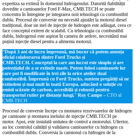
expertiza sa extinsă în domeniul hidrogenului. Datorită fiabilității
dovedite a camioanelor Ford F-Max, CMB.TECH se poate
concentra în întregime pe integrarea noii tehnologii cu combustibil
dublu. Procesul de conversie nu necesită ajustări la motorul diesel
tradițional, doar un inel de injecție de hidrogen este adăugat, ceea ce
face conceptul extrem de scalabil. Cu tehnologia cu combustibil
dublu, hidrogenul este aspirat în camera de ardere, necesitând mai
puțină injecție diesel pentru a alimenta motorul.
“
După 3 ani de lucru împreună, mă bucur că putem anunța
oficial colaborarea dintre Ford Trucks și
CMB.TECH. Conceptul la care am lucrat este simplu și are
potențialul de a se extinde masiv. Putem folosi camioanele lor
care pot fi modificate în trei zile la orice atelier dual
combustibil. Împreună cu Ford Trucks, suntem pregătiți să ne
extindem și mai mult în toată Europa, aducând o soluție cu
emisii scăzute de carbon, accesibilă și robustă pentru
transportul rutier pe distanțe lungi.
”
Roy Campe –
CTO al
CMB.TECH
Procesul de conversie începe cu montarea rezervoarelor de hidrogen
pe camioane și montarea inelului de injecție CMB.TECH pe
motor. Apoi, este instalată unitatea de control a motorului. Ulterior,
au loc controlul calității și validarea camioanelor cu hidrogen cu
combustibil dublu. Conversia la camionul cu hidrogen de la