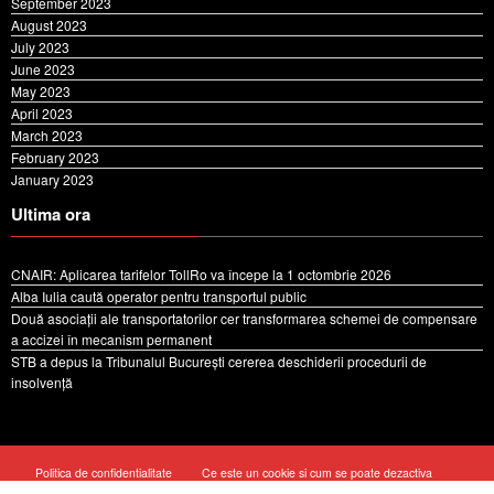
September 2023
August 2023
July 2023
June 2023
May 2023
April 2023
March 2023
February 2023
January 2023
Ultima ora
CNAIR: Aplicarea tarifelor TollRo va începe la 1 octombrie 2026
Alba Iulia caută operator pentru transportul public
Două asociații ale transportatorilor cer transformarea schemei de compensare
a accizei în mecanism permanent
STB a depus la Tribunalul București cererea deschiderii procedurii de
insolvență
Politica de confidentialitate
Ce este un cookie si cum se poate dezactiva
Cookie Policy (EU)
Despre noi
Contact