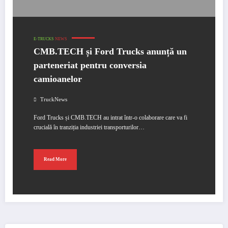
E-TRUCKS
NEWS
CMB.TECH și Ford Trucks anunță un
parteneriat pentru conversia
camioanelor
TruckNews
Ford Trucks și CMB.TECH au intrat într-o colaborare care va fi
crucială în tranziția industriei transporturilor…
Read More