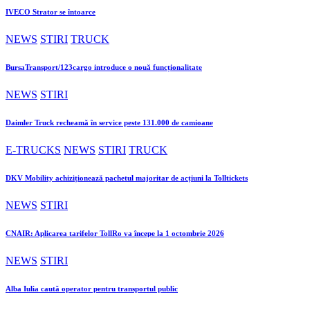
IVECO Strator se întoarce
NEWS
STIRI
TRUCK
BursaTransport/123cargo introduce o nouă funcționalitate
NEWS
STIRI
Daimler Truck recheamă în service peste 131.000 de camioane
E-TRUCKS
NEWS
STIRI
TRUCK
DKV Mobility achiziționează pachetul majoritar de acțiuni la Tolltickets
NEWS
STIRI
CNAIR: Aplicarea tarifelor TollRo va începe la 1 octombrie 2026
NEWS
STIRI
Alba Iulia caută operator pentru transportul public