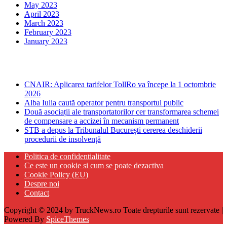
May 2023
April 2023
March 2023
February 2023
January 2023
Ultima ora
CNAIR: Aplicarea tarifelor TollRo va începe la 1 octombrie
2026
Alba Iulia caută operator pentru transportul public
Două asociații ale transportatorilor cer transformarea schemei
de compensare a accizei în mecanism permanent
STB a depus la Tribunalul București cererea deschiderii
procedurii de insolvență
Politica de confidentialitate
Ce este un cookie si cum se poate dezactiva
Cookie Policy (EU)
Despre noi
Contact
Copyright © 2024 by TruckNews.ro Toate drepturile sunt rezervate |
Powered By
SpiceThemes