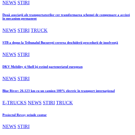
NEWS
STIRI
Două asociații ale transportatorilor cer transformarea schemei de compensare a accizei
în mecanism permanent
NEWS
STIRI
TRUCK
STB a depus la Tribunalul București cererea deschiderii procedurii de insolvență
NEWS
STIRI
DKV Mobility și Shell își extind parteneriatul european
NEWS
STIRI
Blue River: 26.123 km cu un camion 100% electric în transport internațional
E-TRUCKS
NEWS
STIRI
TRUCK
Proiectul Revoy prinde contur
NEWS
STIRI