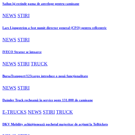
Sailun își extinde gama de anvelope pentru camioane
NEWS
STIRI
Lars Ljungström a fost numit director general (CFO) pentru cellcentric
NEWS
STIRI
IVECO Strator se întoarce
NEWS
STIRI
TRUCK
BursaTransport/123cargo introduce o nouă funcționalitate
NEWS
STIRI
Daimler Truck recheamă în service peste 131.000 de camioane
E-TRUCKS
NEWS
STIRI
TRUCK
DKV Mobility achiziționează pachetul majoritar de acțiuni la Tolltickets