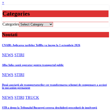
×
Categories
Categories
Noutati
CNAIR: Aplicarea tarifelor TollRo va începe la 1 octombrie 2026
NEWS
STIRI
Alba Iulia caută operator pentru transportul public
NEWS
STIRI
Două asociații ale transportatorilor cer transformarea schemei de compensare a accizei
în mecanism permanent
NEWS
STIRI
TRUCK
STB a depus la Tribunalul București cererea deschiderii procedurii de insolvență