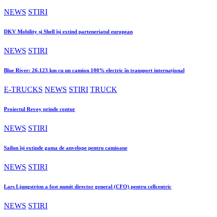
NEWS
STIRI
DKV Mobility și Shell își extind parteneriatul european
NEWS
STIRI
Blue River: 26.123 km cu un camion 100% electric în transport internațional
E-TRUCKS
NEWS
STIRI
TRUCK
Proiectul Revoy prinde contur
NEWS
STIRI
Sailun își extinde gama de anvelope pentru camioane
NEWS
STIRI
Lars Ljungström a fost numit director general (CFO) pentru cellcentric
NEWS
STIRI