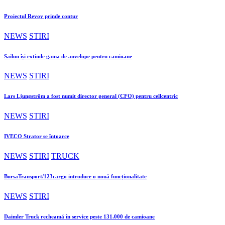
Proiectul Revoy prinde contur
NEWS
STIRI
Sailun își extinde gama de anvelope pentru camioane
NEWS
STIRI
Lars Ljungström a fost numit director general (CFO) pentru cellcentric
NEWS
STIRI
IVECO Strator se întoarce
NEWS
STIRI
TRUCK
BursaTransport/123cargo introduce o nouă funcționalitate
NEWS
STIRI
Daimler Truck recheamă în service peste 131.000 de camioane