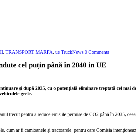
II
,
TRANSPORT MARFA
,
ue
TruckNews
0 Comments
ndute cel puțin până în 2040 in UE
continuare și după 2035, cu o potențială eliminare treptată cel mai
ehiculele grele.
rd anul trecut pentru a reduce emisiile permise de CO2 până în 2035, ceea
ele, cum ar fi camioanele și tractoarele, pentru care Comisia intenționea