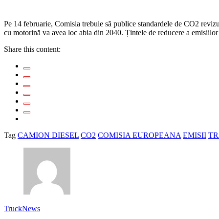
Pe 14 februarie, Comisia trebuie să publice standardele de CO2 revizu
cu motorină va avea loc abia din 2040. Țintele de reducere a emisiilo
Share this content:
Tag
CAMION DIESEL
CO2
COMISIA EUROPEANA
EMISII
TR
TruckNews