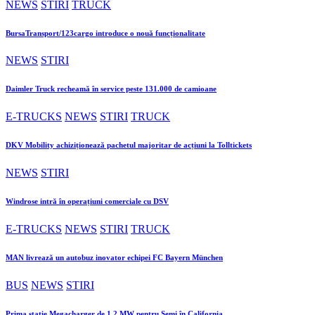
NEWS
STIRI
TRUCK
BursaTransport/123cargo introduce o nouă funcționalitate
NEWS
STIRI
Daimler Truck recheamă în service peste 131.000 de camioane
E-TRUCKS
NEWS
STIRI
TRUCK
DKV Mobility achiziționează pachetul majoritar de acțiuni la Tolltickets
NEWS
STIRI
Windrose intră în operațiuni comerciale cu DSV
E-TRUCKS
NEWS
STIRI
TRUCK
MAN livrează un autobuz inovator echipei FC Bayern München
BUS
NEWS
STIRI
Prima stație Megacharger de 1,2 MW pentru Semi în California