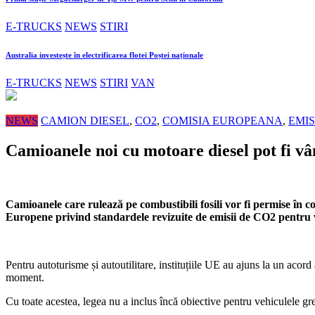
E-TRUCKS
NEWS
STIRI
Australia investește în electrificarea flotei Poștei naționale
E-TRUCKS
NEWS
STIRI
VAN
NEWS
CAMION DIESEL
,
CO2
,
COMISIA EUROPEANA
,
EMIS
Camioanele noi cu motoare diesel pot fi vâ
Camioanele care rulează pe combustibili fosili vor fi permise în 
Europene privind standardele revizuite de emisii de CO2 pentru v
Pentru autoturisme și autoutilitare, instituțiile UE au ajuns la un aco
moment.
Cu toate acestea, legea nu a inclus încă obiective pentru vehiculele gr