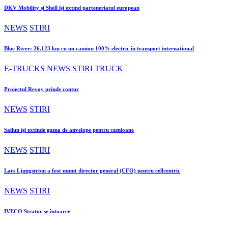
DKV Mobility și Shell își extind parteneriatul european
NEWS
STIRI
Blue River: 26.123 km cu un camion 100% electric în transport internațional
E-TRUCKS
NEWS
STIRI
TRUCK
Proiectul Revoy prinde contur
NEWS
STIRI
Sailun își extinde gama de anvelope pentru camioane
NEWS
STIRI
Lars Ljungström a fost numit director general (CFO) pentru cellcentric
NEWS
STIRI
IVECO Strator se întoarce