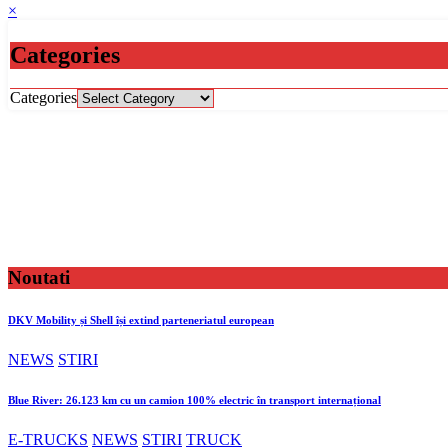
×
Categories
Categories
Noutati
DKV Mobility și Shell își extind parteneriatul european
NEWS
STIRI
Blue River: 26.123 km cu un camion 100% electric în transport internațional
E-TRUCKS
NEWS
STIRI
TRUCK