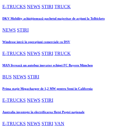
E-TRUCKS
NEWS
STIRI
TRUCK
DKV Mobility achiziționează pachetul majoritar de acțiuni la Tolltickets
NEWS
STIRI
Windrose intră în operațiuni comerciale cu DSV
E-TRUCKS
NEWS
STIRI
TRUCK
MAN livrează un autobuz inovator echipei FC Bayern München
BUS
NEWS
STIRI
Prima stație Megacharger de 1,2 MW pentru Semi în California
E-TRUCKS
NEWS
STIRI
Australia investește în electrificarea flotei Poștei naționale
E-TRUCKS
NEWS
STIRI
VAN