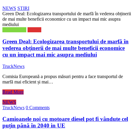
NEWS
STIRI
Green Deal: Ecologizarea transportului de marfă în vederea obținerii
de mai multe beneficii economice cu un impact mai mic asupra
mediului
E-TRUCKS
NEWS
Green Deal: Ecologizarea transportului de marfă în
vederea obținerii de mai multe beneficii economice
cu un impact mai mic asupra mediului
TruckNews
Comisia Europeană a propus măsuri pentru a face transportul de
marfă mai eficient și mai…
Read More
NEWS
TruckNews
0 Comments
Camioanele noi cu motoare diesel pot fi vândute cel
puțin până în 2040 in UE