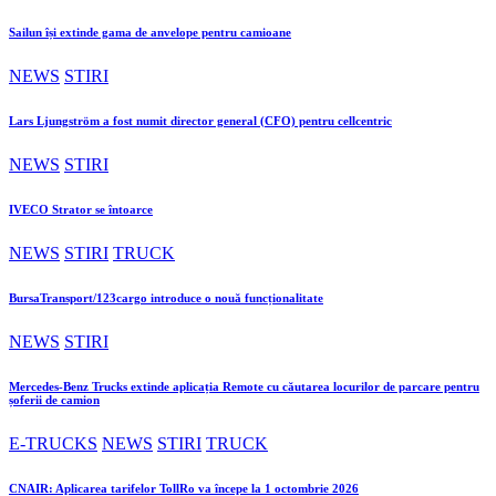
Sailun își extinde gama de anvelope pentru camioane
NEWS
STIRI
Lars Ljungström a fost numit director general (CFO) pentru cellcentric
NEWS
STIRI
IVECO Strator se întoarce
NEWS
STIRI
TRUCK
BursaTransport/123cargo introduce o nouă funcționalitate
NEWS
STIRI
Mercedes-Benz Trucks extinde aplicația Remote cu căutarea locurilor de parcare pentru
șoferii de camion
E-TRUCKS
NEWS
STIRI
TRUCK
CNAIR: Aplicarea tarifelor TollRo va începe la 1 octombrie 2026