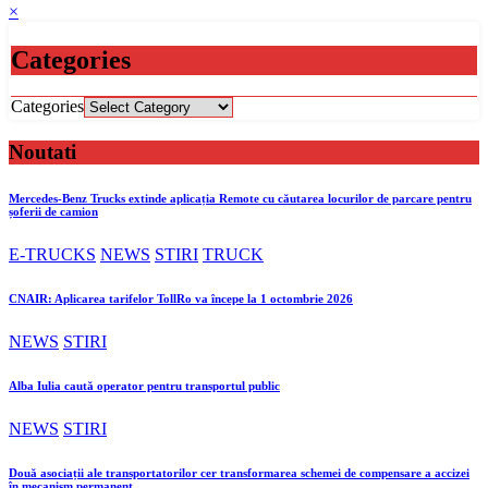
×
Categories
Categories
Noutati
Mercedes-Benz Trucks extinde aplicația Remote cu căutarea locurilor de parcare pentru
șoferii de camion
E-TRUCKS
NEWS
STIRI
TRUCK
CNAIR: Aplicarea tarifelor TollRo va începe la 1 octombrie 2026
NEWS
STIRI
Alba Iulia caută operator pentru transportul public
NEWS
STIRI
Două asociații ale transportatorilor cer transformarea schemei de compensare a accizei
în mecanism permanent