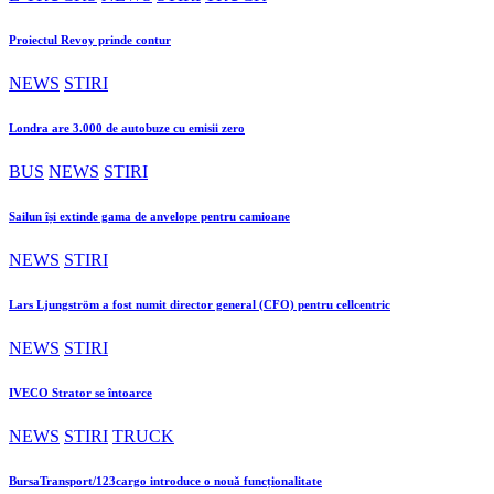
Proiectul Revoy prinde contur
NEWS
STIRI
Londra are 3.000 de autobuze cu emisii zero
BUS
NEWS
STIRI
Sailun își extinde gama de anvelope pentru camioane
NEWS
STIRI
Lars Ljungström a fost numit director general (CFO) pentru cellcentric
NEWS
STIRI
IVECO Strator se întoarce
NEWS
STIRI
TRUCK
BursaTransport/123cargo introduce o nouă funcționalitate