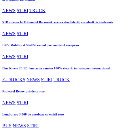
NEWS
STIRI
TRUCK
STB a depus la Tribunalul București cererea deschiderii procedurii de insolvență
NEWS
STIRI
DKV Mobility și Shell își extind parteneriatul european
NEWS
STIRI
Blue River: 26.123 km cu un camion 100% electric în transport internațional
E-TRUCKS
NEWS
STIRI
TRUCK
Proiectul Revoy prinde contur
NEWS
STIRI
Londra are 3.000 de autobuze cu emisii zero
BUS
NEWS
STIRI