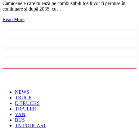
Camioanele care rulează pe combustibili fosili vor fi permise în
continuare și după 2035, cu…
Read More
Menu
NEWS
TRUCK
E-TRUCKS
TRAILER
VAN
BUS
TN PODCAST
Arhiva