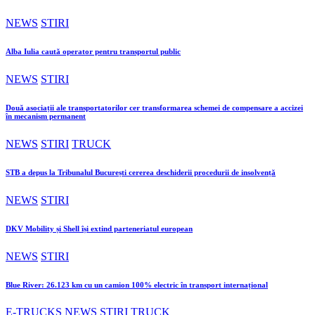
NEWS
STIRI
Alba Iulia caută operator pentru transportul public
NEWS
STIRI
Două asociații ale transportatorilor cer transformarea schemei de compensare a accizei
în mecanism permanent
NEWS
STIRI
TRUCK
STB a depus la Tribunalul București cererea deschiderii procedurii de insolvență
NEWS
STIRI
DKV Mobility și Shell își extind parteneriatul european
NEWS
STIRI
Blue River: 26.123 km cu un camion 100% electric în transport internațional
E-TRUCKS
NEWS
STIRI
TRUCK