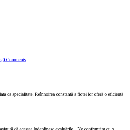
s
0 Comments
a ca specialitate. Reînnoirea constantă a flotei lor oferă o eficiență
asigură că acestea îndeplinesc evaluările. „Ne confruntăm cu o