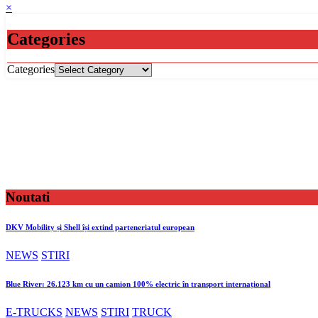
×
Categories
Categories
Noutati
DKV Mobility și Shell își extind parteneriatul european
NEWS
STIRI
Blue River: 26.123 km cu un camion 100% electric în transport internațional
E-TRUCKS
NEWS
STIRI
TRUCK