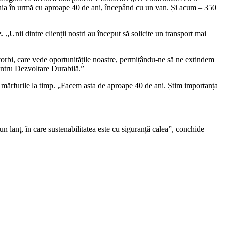
pania în urmă cu aproape 40 de ani, începând cu un van. Și acum – 350
 „Unii dintre clienții noștri au început să solicite un transport mai
vorbi, care vede oportunitățile noastre, permițându-ne să ne extindem
pentru Dezvoltare Durabilă.”
ra mărfurile la timp. „Facem asta de aproape 40 de ani. Știm importanța
n lanț, în care sustenabilitatea este cu siguranță calea”, conchide