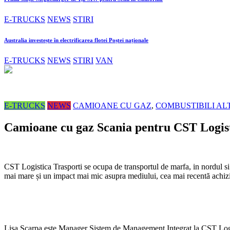
E-TRUCKS
NEWS
STIRI
Australia investește în electrificarea flotei Poștei naționale
E-TRUCKS
NEWS
STIRI
VAN
E-TRUCKS
NEWS
CAMIOANE CU GAZ
,
COMBUSTIBILI AL
Camioane cu gaz Scania pentru CST Logist
CST Logistica Trasporti se ocupa de transportul de marfa, in nordul si c
mai mare și un impact mai mic asupra mediului, cea mai recentă achizi
Lisa Scarpa este Manager Sistem de Management Integrat la CST Logisti