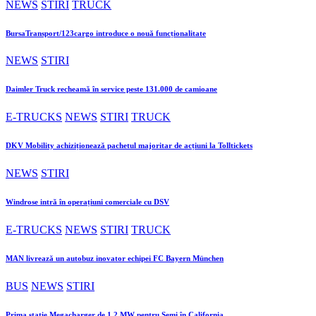
NEWS
STIRI
TRUCK
BursaTransport/123cargo introduce o nouă funcționalitate
NEWS
STIRI
Daimler Truck recheamă în service peste 131.000 de camioane
E-TRUCKS
NEWS
STIRI
TRUCK
DKV Mobility achiziționează pachetul majoritar de acțiuni la Tolltickets
NEWS
STIRI
Windrose intră în operațiuni comerciale cu DSV
E-TRUCKS
NEWS
STIRI
TRUCK
MAN livrează un autobuz inovator echipei FC Bayern München
BUS
NEWS
STIRI
Prima stație Megacharger de 1,2 MW pentru Semi în California