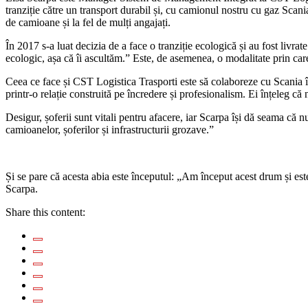
tranziție către un transport durabil și, cu camionul nostru cu gaz Sc
de camioane și la fel de mulți angajați.
În 2017 s-a luat decizia de a face o tranziție ecologică și au fost livra
ecologic, așa că îi ascultăm.” Este, de asemenea, o modalitate prin ca
Ceea ce face și CST Logistica Trasporti este să colaboreze cu Scania î
printr-o relație construită pe încredere și profesionalism. Ei înțeleg 
Desigur, șoferii sunt vitali pentru afacere, iar Scarpa își dă seama că
camioanelor, șoferilor și infrastructurii grozave.”
Și se pare că acesta abia este începutul: „Am început acest drum și este
Scarpa.
Share this content: