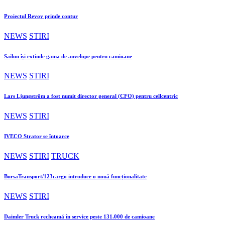
Proiectul Revoy prinde contur
NEWS
STIRI
Sailun își extinde gama de anvelope pentru camioane
NEWS
STIRI
Lars Ljungström a fost numit director general (CFO) pentru cellcentric
NEWS
STIRI
IVECO Strator se întoarce
NEWS
STIRI
TRUCK
BursaTransport/123cargo introduce o nouă funcționalitate
NEWS
STIRI
Daimler Truck recheamă în service peste 131.000 de camioane