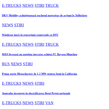
E-TRUCKS
NEWS
STIRI
TRUCK
DKV Mobility achiziționează pachetul majoritar de acțiuni la Tolltickets
NEWS
STIRI
Windrose intră în operațiuni comerciale cu DSV
E-TRUCKS
NEWS
STIRI
TRUCK
MAN livrează un autobuz inovator echipei FC Bayern München
BUS
NEWS
STIRI
Prima stație Megacharger de 1,2 MW pentru Semi în California
E-TRUCKS
NEWS
STIRI
Australia investește în electrificarea flotei Poștei naționale
E-TRUCKS
NEWS
STIRI
VAN