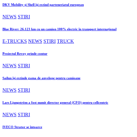
DKV Mobility și Shell își extind parteneriatul european
NEWS
STIRI
Blue River: 26.123 km cu un camion 100% electric în transport internațional
E-TRUCKS
NEWS
STIRI
TRUCK
Proiectul Revoy prinde contur
NEWS
STIRI
Sailun își extinde gama de anvelope pentru camioane
NEWS
STIRI
Lars Ljungström a fost numit director general (CFO) pentru cellcentric
NEWS
STIRI
IVECO Strator se întoarce