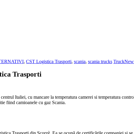
TERNATIVI
,
CST Logistica Trasporti
,
scania
,
scania trucks
TruckNew
ica Trasporti
entrul Italiei, cu mancare la temperatura camerei si temperatura controlat
tie fiind camioanele cu gaz Scania.
ca Trasporti din Scorzè. Ea se ocupă de certificările companiei și se 