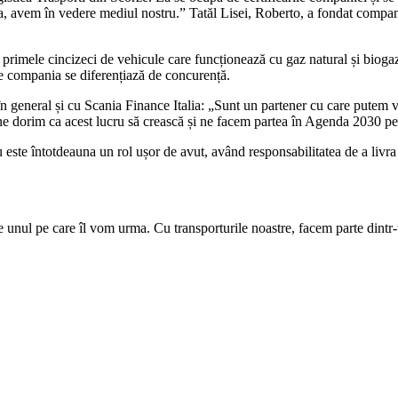
ania, avem în vedere mediul nostru.” Tatăl Lisei, Roberto, a fondat com
te primele cincizeci de vehicule care funcționează cu gaz natural și biogaz.
re compania se diferențiază de concurență.
n general și cu Scania Finance Italia: „Sunt un partener cu care putem 
că ne dorim ca acest lucru să crească și ne facem partea în Agenda 2030 
 nu este întotdeauna un rol ușor de avut, având responsabilitatea de a liv
 unul pe care îl vom urma. Cu transporturile noastre, facem parte dintr-u