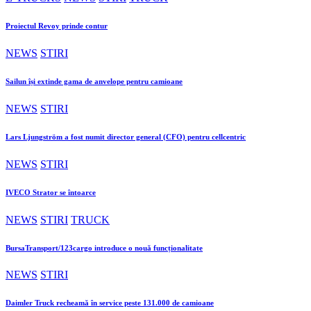
Proiectul Revoy prinde contur
NEWS
STIRI
Sailun își extinde gama de anvelope pentru camioane
NEWS
STIRI
Lars Ljungström a fost numit director general (CFO) pentru cellcentric
NEWS
STIRI
IVECO Strator se întoarce
NEWS
STIRI
TRUCK
BursaTransport/123cargo introduce o nouă funcționalitate
NEWS
STIRI
Daimler Truck recheamă în service peste 131.000 de camioane