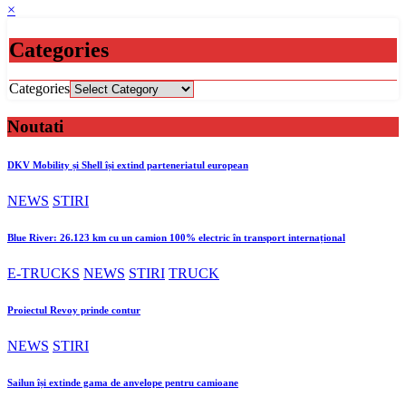
×
Categories
Categories
Noutati
DKV Mobility și Shell își extind parteneriatul european
NEWS
STIRI
Blue River: 26.123 km cu un camion 100% electric în transport internațional
E-TRUCKS
NEWS
STIRI
TRUCK
Proiectul Revoy prinde contur
NEWS
STIRI
Sailun își extinde gama de anvelope pentru camioane