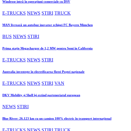
Windrose intră în operațiuni comerciale cu DSV
E-TRUCKS
NEWS
STIRI
TRUCK
MAN livrează un autobuz inovator echipei FC Bayern München
BUS
NEWS
STIRI
Prima stație Megacharger de 1,2 MW pentru Semi în California
E-TRUCKS
NEWS
STIRI
Australia investește în electrificarea flotei Poștei naționale
E-TRUCKS
NEWS
STIRI
VAN
DKV Mobility și Shell își extind parteneriatul european
NEWS
STIRI
Blue River: 26.123 km cu un camion 100% electric în transport internațional
E-TRUCKS
NEWS
STIRI
TRUCK