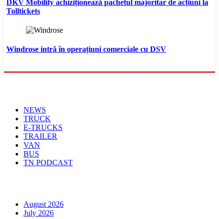
DKV Mobility achiziționează pachetul majoritar de acțiuni la
Tolltickets
Windrose intră în operațiuni comerciale cu DSV
Menu
NEWS
TRUCK
E-TRUCKS
TRAILER
VAN
BUS
TN PODCAST
Arhiva
August 2026
July 2026