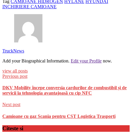
Tag
CAMIOANE HIDROGEN
HYLANE
HYUNDAI
INCHIRIERE CAMIOANE
TruckNews
Add your Biographical Information.
Edit your Profile
now.
view all posts
Previous post
DKV Mobility începe conversia cardurilor de combustibil și de
servicii la tehnologia avantajoasă cu cip NFC
Next post
Camioane cu gaz Scania pentru CST Logistica Trasporti
Citeste si