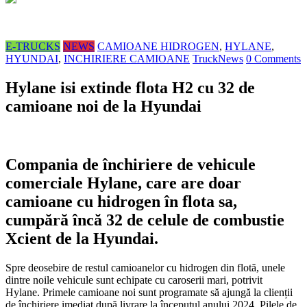
E-TRUCKS
NEWS
CAMIOANE HIDROGEN
,
HYLANE
,
HYUNDAI
,
INCHIRIERE CAMIOANE
TruckNews
0 Comments
Hylane isi extinde flota H2 cu 32 de
camioane noi de la Hyundai
Compania de închiriere de vehicule
comerciale Hylane, care are doar
camioane cu hidrogen în flota sa,
cumpără încă 32 de celule de combustie
Xcient de la Hyundai.
Spre deosebire de restul camioanelor cu hidrogen din flotă, unele
dintre noile vehicule sunt echipate cu caroserii mari, potrivit
Hylane. Primele camioane noi sunt programate să ajungă la clienții
de închiriere imediat după livrare la începutul anului 2024. Pilele de