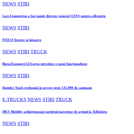
NEWS
STIRI
Lars Ljungström a fost numit director general (CFO) pentru cellcentric
NEWS
STIRI
IVECO Strator se întoarce
NEWS
STIRI
TRUCK
BursaTransport/123cargo introduce o nouă funcționalitate
NEWS
STIRI
Daimler Truck recheamă în service peste 131.000 de camioane
E-TRUCKS
NEWS
STIRI
TRUCK
DKV Mobility achiziționează pachetul majoritar de acțiuni la Tolltickets
NEWS
STIRI