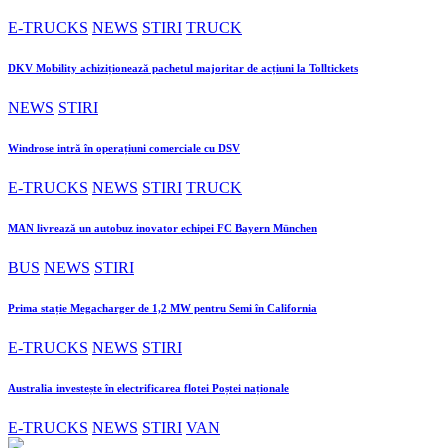
E-TRUCKS
NEWS
STIRI
TRUCK
DKV Mobility achiziționează pachetul majoritar de acțiuni la Tolltickets
NEWS
STIRI
Windrose intră în operațiuni comerciale cu DSV
E-TRUCKS
NEWS
STIRI
TRUCK
MAN livrează un autobuz inovator echipei FC Bayern München
BUS
NEWS
STIRI
Prima stație Megacharger de 1,2 MW pentru Semi în California
E-TRUCKS
NEWS
STIRI
Australia investește în electrificarea flotei Poștei naționale
E-TRUCKS
NEWS
STIRI
VAN