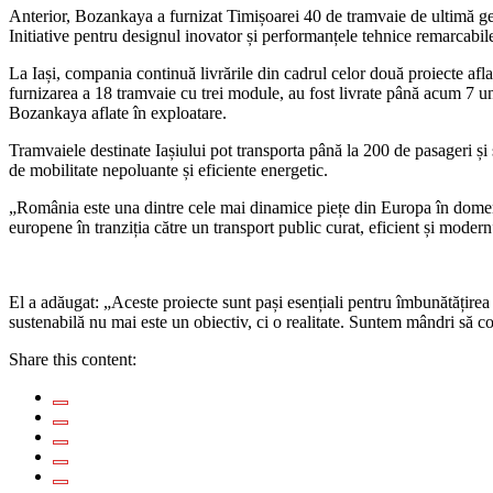
Anterior, Bozankaya a furnizat Timișoarei 40 de tramvaie de ultimă ge
Initiative pentru designul inovator și performanțele tehnice remarcabile
La Iași, compania continuă livrările din cadrul celor două proiecte afla
furnizarea a 18 tramvaie cu trei module, au fost livrate până acum 7 un
Bozankaya aflate în exploatare.
Tramvaiele destinate Iașiului pot transporta până la 200 de pasageri și s
de mobilitate nepoluante și eficiente energetic.
„România este una dintre cele mai dinamice piețe din Europa în domeniul
europene în tranziția către un transport public curat, eficient și mod
El a adăugat: „Aceste proiecte sunt pași esențiali pentru îmbunătățirea
sustenabilă nu mai este un obiectiv, ci o realitate. Suntem mândri să c
Share this content: