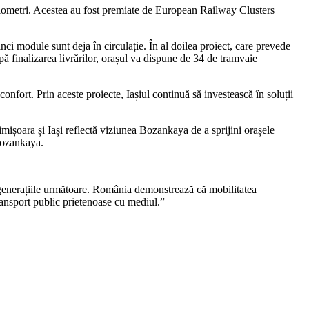
ilometri. Acestea au fost premiate de European Railway Clusters
nci module sunt deja în circulație. În al doilea proiect, care prevede
ă finalizarea livrărilor, orașul va dispune de 34 de tramvaie
onfort. Prin aceste proiecte, Iașiul continuă să investească în soluții
mișoara și Iași reflectă viziunea Bozankaya de a sprijini orașele
 Bozankaya.
ru generațiile următoare. România demonstrează că mobilitatea
ransport public prietenoase cu mediul.”