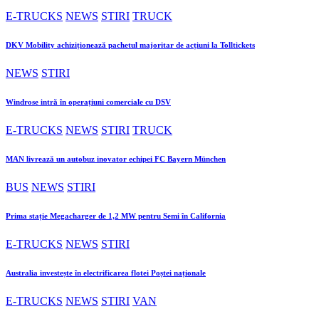
E-TRUCKS
NEWS
STIRI
TRUCK
DKV Mobility achiziționează pachetul majoritar de acțiuni la Tolltickets
NEWS
STIRI
Windrose intră în operațiuni comerciale cu DSV
E-TRUCKS
NEWS
STIRI
TRUCK
MAN livrează un autobuz inovator echipei FC Bayern München
BUS
NEWS
STIRI
Prima stație Megacharger de 1,2 MW pentru Semi în California
E-TRUCKS
NEWS
STIRI
Australia investește în electrificarea flotei Poștei naționale
E-TRUCKS
NEWS
STIRI
VAN