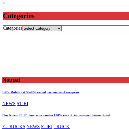
×
Categories
Categories
Noutati
DKV Mobility și Shell își extind parteneriatul european
NEWS
STIRI
Blue River: 26.123 km cu un camion 100% electric în transport internațional
E-TRUCKS
NEWS
STIRI
TRUCK