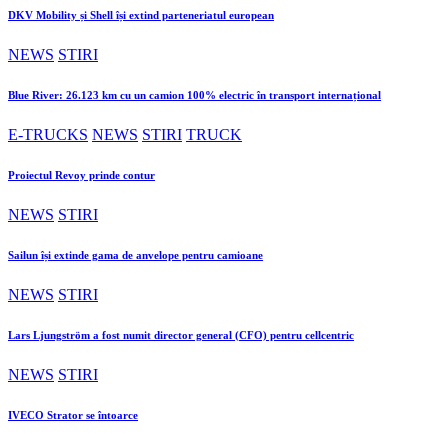
DKV Mobility și Shell își extind parteneriatul european
NEWS
STIRI
Blue River: 26.123 km cu un camion 100% electric în transport internațional
E-TRUCKS
NEWS
STIRI
TRUCK
Proiectul Revoy prinde contur
NEWS
STIRI
Sailun își extinde gama de anvelope pentru camioane
NEWS
STIRI
Lars Ljungström a fost numit director general (CFO) pentru cellcentric
NEWS
STIRI
IVECO Strator se întoarce