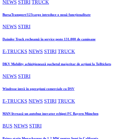
NEWS
STIRI
TRUCK
BursaTransport/123cargo introduce o nouă funcționalitate
NEWS
STIRI
Daimler Truck recheamă în service peste 131.000 de camioane
E-TRUCKS
NEWS
STIRI
TRUCK
DKV Mobility achiziționează pachetul majoritar de acțiuni la Tolltickets
NEWS
STIRI
Windrose intră în operațiuni comerciale cu DSV
E-TRUCKS
NEWS
STIRI
TRUCK
MAN livrează un autobuz inovator echipei FC Bayern München
BUS
NEWS
STIRI
Prima stație Megacharger de 1,2 MW pentru Semi în California