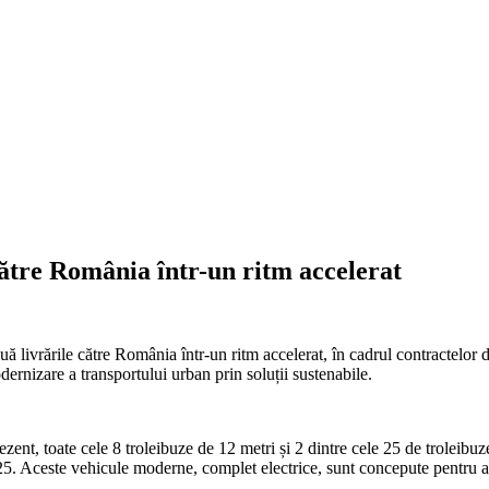
către România într-un ritm accelerat
ă livrările către România într-un ritm accelerat, în cadrul contractelor 
dernizare a transportului urban prin soluții sustenabile.
ent, toate cele 8 troleibuze de 12 metri și 2 dintre cele 25 de troleibuze
025. Aceste vehicule moderne, complet electrice, sunt concepute pentru a r