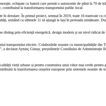
nerație, echipate cu baterii care permit o autonomie de până la 70 de k
, contribuind la transformarea transportului public local.
te în derulare. În primul proiect, semnat în 2019, toate 16 tramvaie cu ci
ități, urmând ca ultimele 11 să ajungă la Iași în perioada următoare. Dup
e disting prin eficiență energetică, design modern și un nivel ridicat de c
 transportului electric. Colaborările noastre cu municipalitățile din Ti
ern”, a declarat Aytunç Günay, președintele Consiliului de Administrație
 calității vieții urbane și pentru construirea unui viitor mai verde pent
ontribuim la transformarea orașelor europene prin sistemele noastre de t