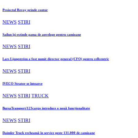
Proiectul Revoy prinde contur
NEWS
STIRI
Sailun își extinde gama de anvelope pentru camioane
NEWS
STIRI
Lars Ljungström a fost numit director general (CFO) pentru cellcentric
NEWS
STIRI
IVECO Strator se întoarce
NEWS
STIRI
TRUCK
BursaTransport/123cargo introduce o nouă funcționalitate
NEWS
STIRI
Daimler Truck recheamă în service peste 131.000 de camioane