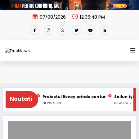
Skip
to
content
07/08/2026
12:36:49 PM
țional
Proiectul Revoy prinde contur
Sailun își extinde g
Noutati
NEWS
STIRI
NEWS
STIRI
Bozankaya finalizează cu succes livrarea înainte de termen a celor 18