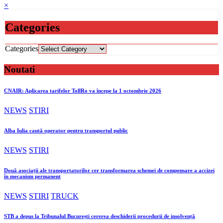
×
Categories
Categories
Noutati
CNAIR: Aplicarea tarifelor TollRo va începe la 1 octombrie 2026
NEWS
STIRI
Alba Iulia caută operator pentru transportul public
NEWS
STIRI
Două asociații ale transportatorilor cer transformarea schemei de compensare a accizei
în mecanism permanent
NEWS
STIRI
TRUCK
STB a depus la Tribunalul București cererea deschiderii procedurii de insolvență