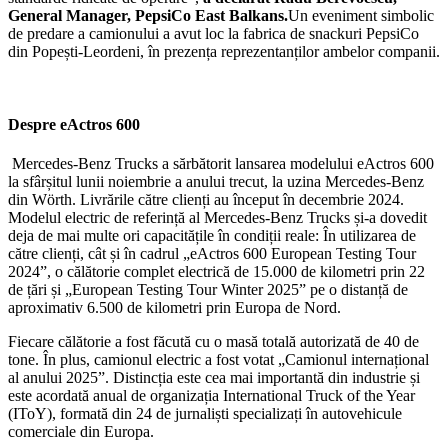
General Manager, PepsiCo East Balkans.
Un eveniment simbolic
de predare a camionului a avut loc la fabrica de snackuri PepsiCo
din Popești-Leordeni, în prezența reprezentanților ambelor companii.
Despre eActros 600
Mercedes-Benz Trucks a sărbătorit lansarea modelului eActros 600
la sfârșitul lunii noiembrie a anului trecut, la uzina Mercedes-Benz
din Wörth. Livrările către clienți au început în decembrie 2024.
Modelul electric de referință al Mercedes-Benz Trucks și-a dovedit
deja de mai multe ori capacitățile în condiții reale: În utilizarea de
către clienți, cât și în cadrul „eActros 600 European Testing Tour
2024”, o călătorie complet electrică de 15.000 de kilometri prin 22
de țări și „European Testing Tour Winter 2025” pe o distanță de
aproximativ 6.500 de kilometri prin Europa de Nord.
Fiecare călătorie a fost făcută cu o masă totală autorizată de 40 de
tone. În plus, camionul electric a fost votat „Camionul internațional
al anului 2025”. Distincția este cea mai importantă din industrie și
este acordată anual de organizația International Truck of the Year
(IToY), formată din 24 de jurnaliști specializați în autovehicule
comerciale din Europa.