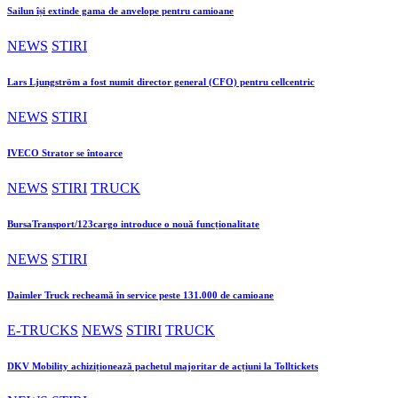
Sailun își extinde gama de anvelope pentru camioane
NEWS
STIRI
Lars Ljungström a fost numit director general (CFO) pentru cellcentric
NEWS
STIRI
IVECO Strator se întoarce
NEWS
STIRI
TRUCK
BursaTransport/123cargo introduce o nouă funcționalitate
NEWS
STIRI
Daimler Truck recheamă în service peste 131.000 de camioane
E-TRUCKS
NEWS
STIRI
TRUCK
DKV Mobility achiziționează pachetul majoritar de acțiuni la Tolltickets