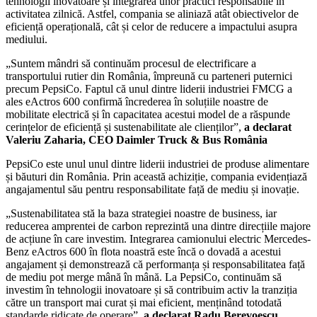
tehnologii inovatoare și integrarea unor practici responsabile în
activitatea zilnică. Astfel, compania se aliniază atât obiectivelor de
eficiență operațională, cât și celor de reducere a impactului asupra
mediului.
„Suntem mândri să continuăm procesul de electrificare a
transportului rutier din România, împreună cu parteneri puternici
precum PepsiCo. Faptul că unul dintre liderii industriei FMCG a
ales eActros 600 confirmă încrederea în soluțiile noastre de
mobilitate electrică și în capacitatea acestui model de a răspunde
cerințelor de eficiență și sustenabilitate ale clienților”,
a declarat
Valeriu Zaharia, CEO Daimler Truck & Bus România
PepsiCo este unul unul dintre liderii industriei de produse alimentare
și băuturi din România. Prin această achiziție, compania evidențiază
angajamentul său pentru responsabilitate față de mediu și inovație.
„Sustenabilitatea stă la baza strategiei noastre de business, iar
reducerea amprentei de carbon reprezintă una dintre direcțiile majore
de acțiune în care investim. Integrarea camionului electric Mercedes-
Benz eActros 600 în flota noastră este încă o dovadă a acestui
angajament și demonstrează că performanța și responsabilitatea față
de mediu pot merge mână în mână. La PepsiCo, continuăm să
investim în tehnologii inovatoare și să contribuim activ la tranziția
către un transport mai curat și mai eficient, menținând totodată
standarde ridicate de operare”,
a declarat Radu Berevoescu,