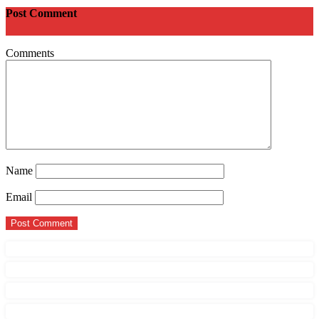
Post Comment
Comments
Name
Email