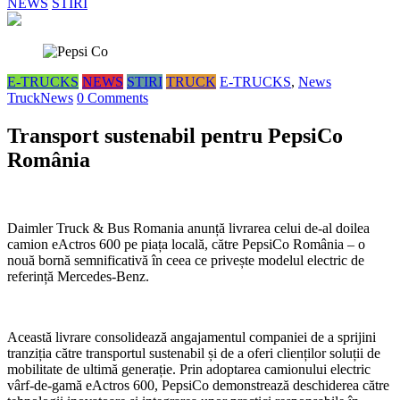
NEWS
STIRI
E-TRUCKS
NEWS
STIRI
TRUCK
E-TRUCKS
,
News
TruckNews
0 Comments
Transport sustenabil pentru PepsiCo
România
Daimler Truck & Bus Romania anunță livrarea celui de-al doilea
camion eActros 600 pe piața locală, către PepsiCo România – o
nouă bornă semnificativă în ceea ce privește modelul electric de
referință Mercedes-Benz.
Această livrare consolidează angajamentul companiei de a sprijini
tranziția către transportul sustenabil și de a oferi clienților soluții de
mobilitate de ultimă generație. Prin adoptarea camionului electric
vârf-de-gamă eActros 600, PepsiCo demonstrează deschiderea către