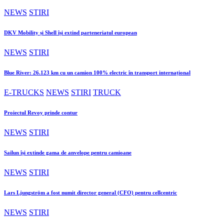
NEWS
STIRI
DKV Mobility și Shell își extind parteneriatul european
NEWS
STIRI
Blue River: 26.123 km cu un camion 100% electric în transport internațional
E-TRUCKS
NEWS
STIRI
TRUCK
Proiectul Revoy prinde contur
NEWS
STIRI
Sailun își extinde gama de anvelope pentru camioane
NEWS
STIRI
Lars Ljungström a fost numit director general (CFO) pentru cellcentric
NEWS
STIRI