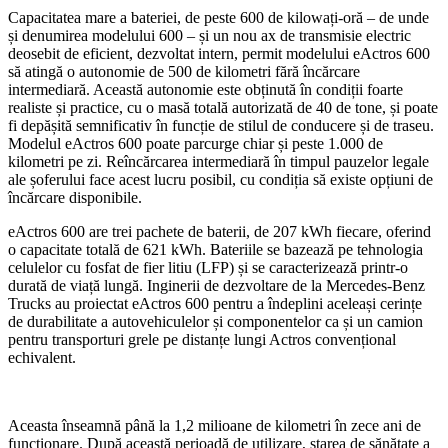
Capacitatea mare a bateriei, de peste 600 de kilowați-oră – de unde
și denumirea modelului 600 – și un nou ax de transmisie electric
deosebit de eficient, dezvoltat intern, permit modelului eActros 600
să atingă o autonomie de 500 de kilometri fără încărcare
intermediară. Această autonomie este obținută în condiții foarte
realiste și practice, cu o masă totală autorizată de 40 de tone, și poate
fi depășită semnificativ în funcție de stilul de conducere și de traseu.
Modelul eActros 600 poate parcurge chiar și peste 1.000 de
kilometri pe zi. Reîncărcarea intermediară în timpul pauzelor legale
ale șoferului face acest lucru posibil, cu condiția să existe opțiuni de
încărcare disponibile.
eActros 600 are trei pachete de baterii, de 207 kWh fiecare, oferind
o capacitate totală de 621 kWh. Bateriile se bazează pe tehnologia
celulelor cu fosfat de fier litiu (LFP) și se caracterizează printr-o
durată de viață lungă. Inginerii de dezvoltare de la Mercedes-Benz
Trucks au proiectat eActros 600 pentru a îndeplini aceleași cerințe
de durabilitate a autovehiculelor și componentelor ca și un camion
pentru transporturi grele pe distanțe lungi Actros convențional
echivalent.
Aceasta înseamnă până la 1,2 milioane de kilometri în zece ani de
funcționare. După această perioadă de utilizare, starea de sănătate a