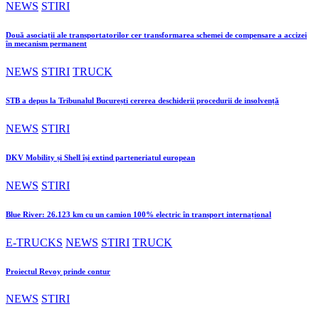
NEWS
STIRI
Două asociații ale transportatorilor cer transformarea schemei de compensare a accizei
în mecanism permanent
NEWS
STIRI
TRUCK
STB a depus la Tribunalul București cererea deschiderii procedurii de insolvență
NEWS
STIRI
DKV Mobility și Shell își extind parteneriatul european
NEWS
STIRI
Blue River: 26.123 km cu un camion 100% electric în transport internațional
E-TRUCKS
NEWS
STIRI
TRUCK
Proiectul Revoy prinde contur
NEWS
STIRI