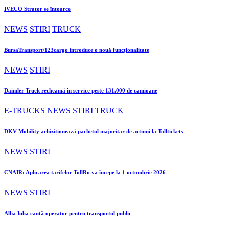
IVECO Strator se întoarce
NEWS
STIRI
TRUCK
BursaTransport/123cargo introduce o nouă funcționalitate
NEWS
STIRI
Daimler Truck recheamă în service peste 131.000 de camioane
E-TRUCKS
NEWS
STIRI
TRUCK
DKV Mobility achiziționează pachetul majoritar de acțiuni la Tolltickets
NEWS
STIRI
CNAIR: Aplicarea tarifelor TollRo va începe la 1 octombrie 2026
NEWS
STIRI
Alba Iulia caută operator pentru transportul public