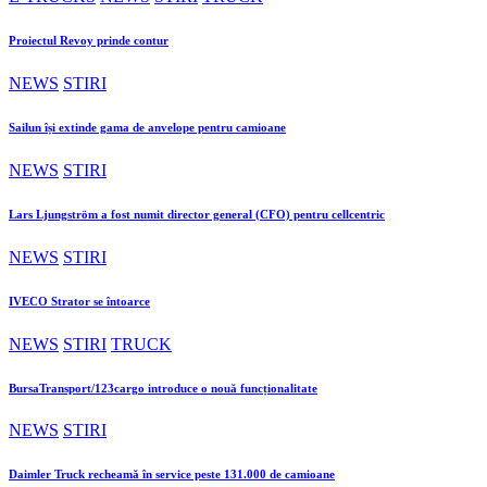
Proiectul Revoy prinde contur
NEWS
STIRI
Sailun își extinde gama de anvelope pentru camioane
NEWS
STIRI
Lars Ljungström a fost numit director general (CFO) pentru cellcentric
NEWS
STIRI
IVECO Strator se întoarce
NEWS
STIRI
TRUCK
BursaTransport/123cargo introduce o nouă funcționalitate
NEWS
STIRI
Daimler Truck recheamă în service peste 131.000 de camioane