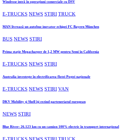
Windrose intră în operațiuni comerciale cu DSV
E-TRUCKS
NEWS
STIRI
TRUCK
MAN livrează un autobuz inovator echipei FC Bayern München
BUS
NEWS
STIRI
Prima stație Megacharger de 1,2 MW pentru Semi în California
E-TRUCKS
NEWS
STIRI
Australia investește în electrificarea flotei Poștei naționale
E-TRUCKS
NEWS
STIRI
VAN
DKV Mobility și Shell își extind parteneriatul european
NEWS
STIRI
Blue River: 26.123 km cu un camion 100% electric în transport internațional
E-TRUCKS
NEWS
STIRI
TRUCK