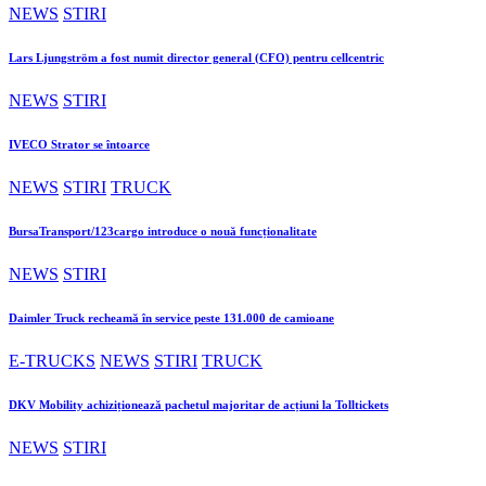
NEWS
STIRI
Lars Ljungström a fost numit director general (CFO) pentru cellcentric
NEWS
STIRI
IVECO Strator se întoarce
NEWS
STIRI
TRUCK
BursaTransport/123cargo introduce o nouă funcționalitate
NEWS
STIRI
Daimler Truck recheamă în service peste 131.000 de camioane
E-TRUCKS
NEWS
STIRI
TRUCK
DKV Mobility achiziționează pachetul majoritar de acțiuni la Tolltickets
NEWS
STIRI