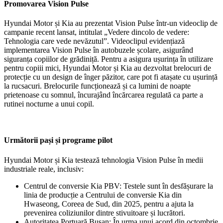
Promovarea Vision Pulse
Hyundai Motor și Kia au prezentat Vision Pulse într-un videoclip de
campanie recent lansat, intitulat „Vedere dincolo de vedere:
Tehnologia care vede nevăzutul”. Videoclipul evidențiază
implementarea Vision Pulse în autobuzele școlare, asigurând
siguranța copiilor de grădiniță. Pentru a asigura ușurința în utilizare
pentru copiii mici, Hyundai Motor și Kia au dezvoltat brelocuri de
protecție cu un design de înger păzitor, care pot fi atașate cu ușurință
la rucsacuri. Brelocurile funcționează și ca lumini de noapte
prietenoase cu somnul, încurajând încărcarea regulată ca parte a
rutinei nocturne a unui copil.
Următorii pași și programe pilot
Hyundai Motor și Kia testează tehnologia Vision Pulse în medii
industriale reale, inclusiv:
Centrul de conversie Kia PBV: Testele sunt în desfășurare la
linia de producție a Centrului de conversie Kia din
Hwaseong, Coreea de Sud, din 2025, pentru a ajuta la
prevenirea coliziunilor dintre stivuitoare și lucrători.
Autoritatea Portuară Busan: În urma unui acord din octombrie