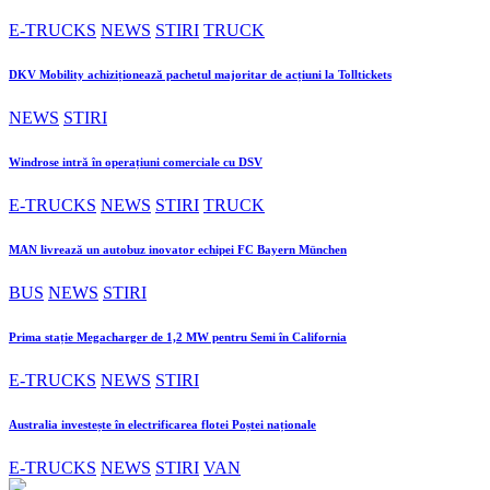
E-TRUCKS
NEWS
STIRI
TRUCK
DKV Mobility achiziționează pachetul majoritar de acțiuni la Tolltickets
NEWS
STIRI
Windrose intră în operațiuni comerciale cu DSV
E-TRUCKS
NEWS
STIRI
TRUCK
MAN livrează un autobuz inovator echipei FC Bayern München
BUS
NEWS
STIRI
Prima stație Megacharger de 1,2 MW pentru Semi în California
E-TRUCKS
NEWS
STIRI
Australia investește în electrificarea flotei Poștei naționale
E-TRUCKS
NEWS
STIRI
VAN