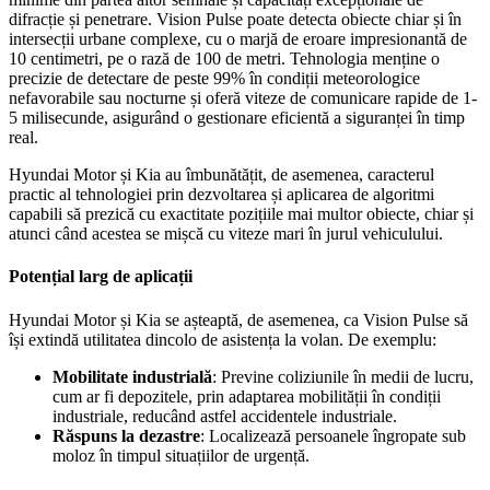
difracție și penetrare. Vision Pulse poate detecta obiecte chiar și în
intersecții urbane complexe, cu o marjă de eroare impresionantă de
10 centimetri, pe o rază de 100 de metri. Tehnologia menține o
precizie de detectare de peste 99% în condiții meteorologice
nefavorabile sau nocturne și oferă viteze de comunicare rapide de 1-
5 milisecunde, asigurând o gestionare eficientă a siguranței în timp
real.
Hyundai Motor și Kia au îmbunătățit, de asemenea, caracterul
practic al tehnologiei prin dezvoltarea și aplicarea de algoritmi
capabili să prezică cu exactitate pozițiile mai multor obiecte, chiar și
atunci când acestea se mișcă cu viteze mari în jurul vehiculului.
Potențial larg de aplicații
Hyundai Motor și Kia se așteaptă, de asemenea, ca Vision Pulse să
își extindă utilitatea dincolo de asistența la volan. De exemplu:
Mobilitate industrială
: Previne coliziunile în medii de lucru,
cum ar fi depozitele, prin adaptarea mobilității în condiții
industriale, reducând astfel accidentele industriale.
Răspuns la dezastre
: Localizează persoanele îngropate sub
moloz în timpul situațiilor de urgență.