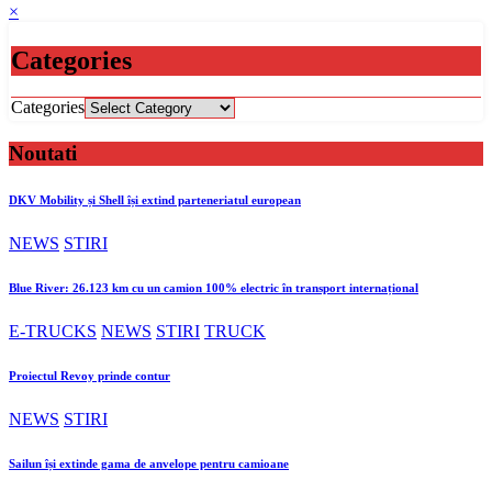
×
Categories
Categories
Noutati
DKV Mobility și Shell își extind parteneriatul european
NEWS
STIRI
Blue River: 26.123 km cu un camion 100% electric în transport internațional
E-TRUCKS
NEWS
STIRI
TRUCK
Proiectul Revoy prinde contur
NEWS
STIRI
Sailun își extinde gama de anvelope pentru camioane