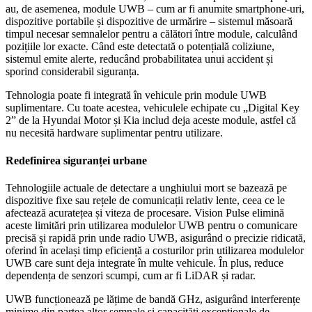
au, de asemenea, module UWB – cum ar fi anumite smartphone-uri,
dispozitive portabile și dispozitive de urmărire – sistemul măsoară
timpul necesar semnalelor pentru a călători între module, calculând
pozițiile lor exacte. Când este detectată o potențială coliziune,
sistemul emite alerte, reducând probabilitatea unui accident și
sporind considerabil siguranța.
Tehnologia poate fi integrată în vehicule prin module UWB
suplimentare. Cu toate acestea, vehiculele echipate cu „Digital Key
2” de la Hyundai Motor și Kia includ deja aceste module, astfel că
nu necesită hardware suplimentar pentru utilizare.
Redefinirea siguranței urbane
Tehnologiile actuale de detectare a unghiului mort se bazează pe
dispozitive fixe sau rețele de comunicații relativ lente, ceea ce le
afectează acuratețea și viteza de procesare. Vision Pulse elimină
aceste limitări prin utilizarea modulelor UWB pentru o comunicare
precisă și rapidă prin unde radio UWB, asigurând o precizie ridicată,
oferind în același timp eficiență a costurilor prin utilizarea modulelor
UWB care sunt deja integrate în multe vehicule. În plus, reduce
dependența de senzori scumpi, cum ar fi LiDAR și radar.
UWB funcționează pe lățime de bandă GHz, asigurând interferențe
minime din partea altor semnale și capacități excepționale de