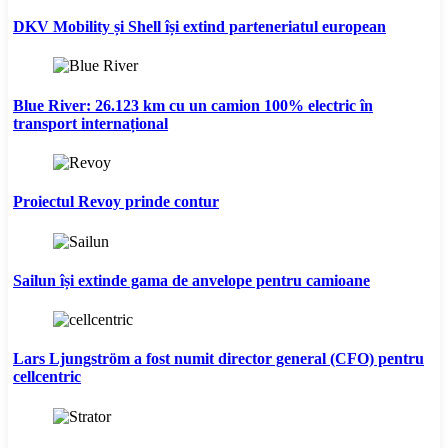
DKV Mobility și Shell își extind parteneriatul european
Blue River: 26.123 km cu un camion 100% electric în
transport internațional
Proiectul Revoy prinde contur
Sailun își extinde gama de anvelope pentru camioane
Lars Ljungström a fost numit director general (CFO) pentru
cellcentric