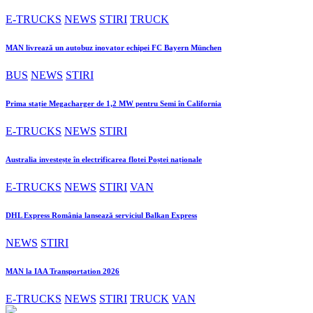
E-TRUCKS
NEWS
STIRI
TRUCK
MAN livrează un autobuz inovator echipei FC Bayern München
BUS
NEWS
STIRI
Prima stație Megacharger de 1,2 MW pentru Semi în California
E-TRUCKS
NEWS
STIRI
Australia investește în electrificarea flotei Poștei naționale
E-TRUCKS
NEWS
STIRI
VAN
DHL Express România lansează serviciul Balkan Express
NEWS
STIRI
MAN la IAA Transportation 2026
E-TRUCKS
NEWS
STIRI
TRUCK
VAN