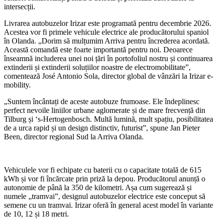
intersecții.
Livrarea autobuzelor Irizar este programată pentru decembrie 2026.
Acestea vor fi primele vehicule electrice ale producătorului spaniol
în Olanda. „Dorim să mulțumim Arriva pentru încrederea acordată.
Această comandă este foarte importantă pentru noi. Deoarece
înseamnă includerea unei noi țări în portofoliul nostru și continuarea
extinderii și extinderii soluțiilor noastre de electromobilitate”,
comentează José Antonio Sola, director global de vânzări la Irizar e-
mobility.
„Suntem încântați de aceste autobuze frumoase. Ele îndeplinesc
perfect nevoile liniilor urbane aglomerate și de mare frecvență din
Tilburg și ‘s-Hertogenbosch. Multă lumină, mult spațiu, posibilitatea
de a urca rapid și un design distinctiv, futurist”, spune Jan Pieter
Been, director regional Sud la Arriva Olanda.
Vehiculele vor fi echipate cu baterii cu o capacitate totală de 615
kWh și vor fi încărcate prin priză la depou. Producătorul anunță o
autonomie de până la 350 de kilometri. Așa cum sugerează și
numele „tramvai”, designul autobuzelor electrice este conceput să
semene cu un tramvai. Irizar oferă în general acest model în variante
de 10, 12 și 18 metri.