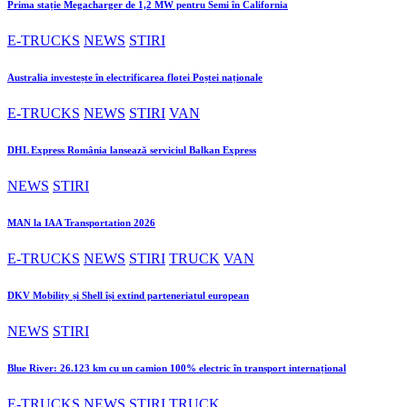
Prima stație Megacharger de 1,2 MW pentru Semi în California
E-TRUCKS
NEWS
STIRI
Australia investește în electrificarea flotei Poștei naționale
E-TRUCKS
NEWS
STIRI
VAN
DHL Express România lansează serviciul Balkan Express
NEWS
STIRI
MAN la IAA Transportation 2026
E-TRUCKS
NEWS
STIRI
TRUCK
VAN
DKV Mobility și Shell își extind parteneriatul european
NEWS
STIRI
Blue River: 26.123 km cu un camion 100% electric în transport internațional
E-TRUCKS
NEWS
STIRI
TRUCK