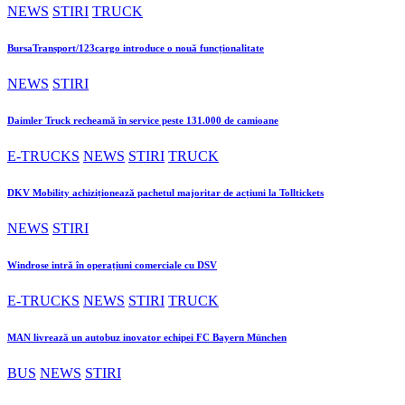
NEWS
STIRI
TRUCK
BursaTransport/123cargo introduce o nouă funcționalitate
NEWS
STIRI
Daimler Truck recheamă în service peste 131.000 de camioane
E-TRUCKS
NEWS
STIRI
TRUCK
DKV Mobility achiziționează pachetul majoritar de acțiuni la Tolltickets
NEWS
STIRI
Windrose intră în operațiuni comerciale cu DSV
E-TRUCKS
NEWS
STIRI
TRUCK
MAN livrează un autobuz inovator echipei FC Bayern München
BUS
NEWS
STIRI