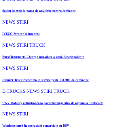
Sailun își extinde gama de anvelope pentru camioane
NEWS
STIRI
IVECO Strator se întoarce
NEWS
STIRI
TRUCK
BursaTransport/123cargo introduce o nouă funcționalitate
NEWS
STIRI
Daimler Truck recheamă în service peste 131.000 de camioane
E-TRUCKS
NEWS
STIRI
TRUCK
DKV Mobility achiziționează pachetul majoritar de acțiuni la Tolltickets
NEWS
STIRI
Windrose intră în operațiuni comerciale cu DSV