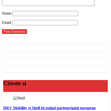
Name
Email
Citeste si
DKV Mobility și Shell își extind parteneriatul european