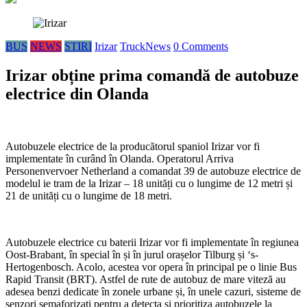
BUS
NEWS
STIRI
Irizar
TruckNews
0 Comments
Irizar obține prima comandă de autobuze
electrice din Olanda
Autobuzele electrice de la producătorul spaniol Irizar vor fi
implementate în curând în Olanda. Operatorul Arriva
Personenvervoer Netherland a comandat 39 de autobuze electrice de
modelul ie tram de la Irizar – 18 unități cu o lungime de 12 metri și
21 de unități cu o lungime de 18 metri.
Autobuzele electrice cu baterii Irizar vor fi implementate în regiunea
Oost-Brabant, în special în și în jurul orașelor Tilburg și ‘s-
Hertogenbosch. Acolo, acestea vor opera în principal pe o linie Bus
Rapid Transit (BRT). Astfel de rute de autobuz de mare viteză au
adesea benzi dedicate în zonele urbane și, în unele cazuri, sisteme de
senzori semaforizați pentru a detecta și prioritiza autobuzele la