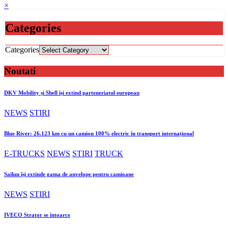
×
Categories
Categories
Noutati
DKV Mobility și Shell își extind parteneriatul european
NEWS
STIRI
Blue River: 26.123 km cu un camion 100% electric în transport internațional
E-TRUCKS
NEWS
STIRI
TRUCK
Sailun își extinde gama de anvelope pentru camioane
NEWS
STIRI
IVECO Strator se întoarce