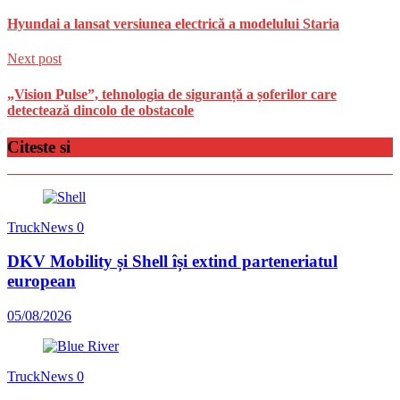
Hyundai a lansat versiunea electrică a modelului Staria
Next post
„Vision Pulse”, tehnologia de siguranță a șoferilor care
detectează dincolo de obstacole
Citeste si
TruckNews
0
DKV Mobility și Shell își extind parteneriatul
european
05/08/2026
TruckNews
0