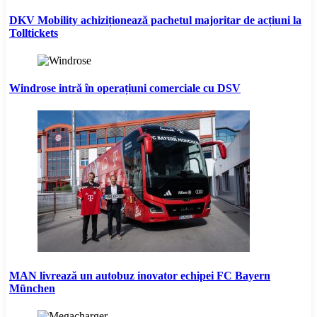
DKV Mobility achiziționează pachetul majoritar de acțiuni la
Tolltickets
Windrose intră în operațiuni comerciale cu DSV
MAN livrează un autobuz inovator echipei FC Bayern
München