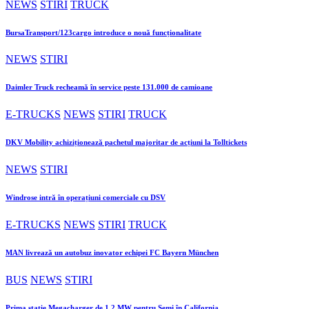
NEWS
STIRI
TRUCK
BursaTransport/123cargo introduce o nouă funcționalitate
NEWS
STIRI
Daimler Truck recheamă în service peste 131.000 de camioane
E-TRUCKS
NEWS
STIRI
TRUCK
DKV Mobility achiziționează pachetul majoritar de acțiuni la Tolltickets
NEWS
STIRI
Windrose intră în operațiuni comerciale cu DSV
E-TRUCKS
NEWS
STIRI
TRUCK
MAN livrează un autobuz inovator echipei FC Bayern München
BUS
NEWS
STIRI
Prima stație Megacharger de 1,2 MW pentru Semi în California