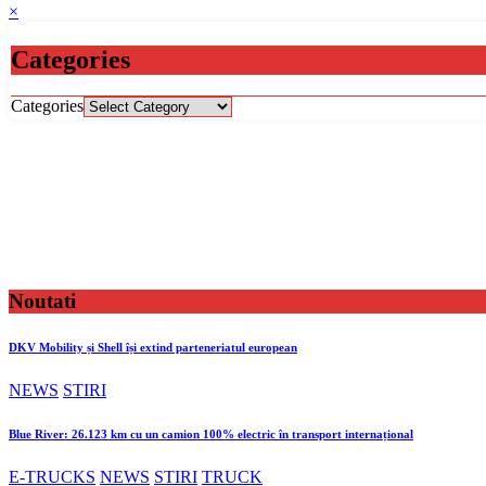
×
Categories
Categories
Noutati
DKV Mobility și Shell își extind parteneriatul european
NEWS
STIRI
Blue River: 26.123 km cu un camion 100% electric în transport internațional
E-TRUCKS
NEWS
STIRI
TRUCK