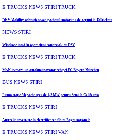
E-TRUCKS
NEWS
STIRI
TRUCK
DKV Mobility achiziționează pachetul majoritar de acțiuni la Tolltickets
NEWS
STIRI
Windrose intră în operațiuni comerciale cu DSV
E-TRUCKS
NEWS
STIRI
TRUCK
MAN livrează un autobuz inovator echipei FC Bayern München
BUS
NEWS
STIRI
Prima stație Megacharger de 1,2 MW pentru Semi în California
E-TRUCKS
NEWS
STIRI
Australia investește în electrificarea flotei Poștei naționale
E-TRUCKS
NEWS
STIRI
VAN