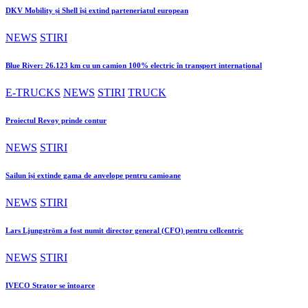
DKV Mobility și Shell își extind parteneriatul european
NEWS
STIRI
Blue River: 26.123 km cu un camion 100% electric în transport internațional
E-TRUCKS
NEWS
STIRI
TRUCK
Proiectul Revoy prinde contur
NEWS
STIRI
Sailun își extinde gama de anvelope pentru camioane
NEWS
STIRI
Lars Ljungström a fost numit director general (CFO) pentru cellcentric
NEWS
STIRI
IVECO Strator se întoarce