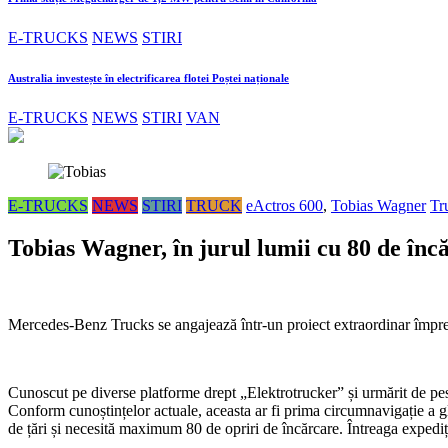
E-TRUCKS
NEWS
STIRI
Australia investește în electrificarea flotei Poștei naționale
E-TRUCKS
NEWS
STIRI
VAN
E-TRUCKS
NEWS
STIRI
TRUCK
eActros 600
,
Tobias Wagner
Tr
Tobias Wagner, în jurul lumii cu 80 de înc
Mercedes-Benz Trucks se angajează într-un proiect extraordinar împre
Cunoscut pe diverse platforme drept „Elektrotrucker” și urmărit de p
Conform cunoștințelor actuale, aceasta ar fi prima circumnavigație a g
de țări și necesită maximum 80 de opriri de încărcare. Întreaga expediț