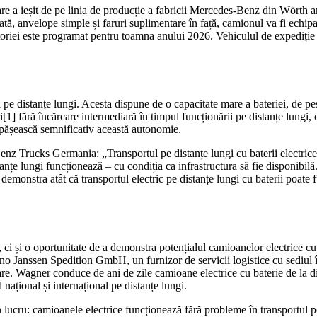
re a ieșit de pe linia de producție a fabricii Mercedes-Benz din Wörth a
ată, anvelope simple și faruri suplimentare în față, camionul va fi echipa
toriei este programat pentru toamna anului 2026. Vehiculul de expediție fi
e distanțe lungi. Acesta dispune de o capacitate mare a bateriei, de pes
[1] fără încărcare intermediară în timpul funcționării pe distanțe lungi,
depășească semnificativ această autonomie.
nz Trucks Germania: „Transportul pe distanțe lungi cu baterii electrice est
istanțe lungi funcționează – cu condiția ca infrastructura să fie dispon
demonstra atât că transportul electric pe distanțe lungi cu baterii poate f
i și o oportunitate de a demonstra potențialul camioanelor electrice cu ba
o Janssen Spedition GmbH, un furnizor de servicii logistice cu sediul î
rcare. Wagner conduce de ani de zile camioane electrice cu baterie de la d
național și internațional pe distanțe lungi.
ucru: camioanele electrice funcționează fără probleme în transportul pe d