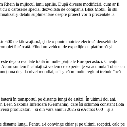
m Rhein la mijlocul lunii aprilie. După diverse modificări, cum ar fi
t cu o caroserie special dezvoltată de compania Bliss Mobil, în stil
nalizat și detalii suplimentare despre proiect vor fi prezentate la
te 600 de kilowați-oră, și de o punte motrice electrică deosebit de
 complet încărcată. Fiind un vehicul de expediție cu platformă și
e deja o realitate trăită în multe părți ale Europei astăzi. Clienții
ibilă. Acum suntem încântați să vedem ce experiențe va acumula Tobias cu
uncționa deja la nivel mondial, cât și că în multe regiuni trebuie încă
terii în transportul pe distanțe lungi de astăzi. În ultimii doi ani,
n Leer, Saxonia Inferioară (Germania), care își schimbă constant flota
iverși producători – și din vara anului 2025 și eActros 600 – și a
istanțe lungi. Pentru a-i convinge chiar și pe ultimii sceptici, calc pe