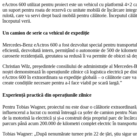
eActros 600 utilizat pentru proiect este un vehicul cu platformă 4×2 ca
un suport pentru roata de rezervă cu unitate mobilă de încărcare integr
rulotă, care va servi drept bază mobilă pentru călătorie. Începutul călă
începutul verii.
Un camion de serie ca vehicul de expediție
Mercedes-Benz eActros 600 a fost dezvoltat special pentru transportul p
eficientă, dezvoltată intern, permițând o autonomie de 500 de kilometri
caroserie rezidențială, greutatea sa redusă îi va permite de obicei să 
Christian Wilz, președintele consiliului de administrație al Mercedes-Be
noștri demonstrează în operațiunile zilnice că logistica electrică pe d
eActros 600 în extraordinara sa expediție globală – o călătorie care va 
create condițiile necesare pentru a-l face viabil pe scară largă.”
Experiență practică din operațiunile zilnice
Pentru Tobias Wagner, proiectul nu este doar o călătorie extraordinară, c
influencerul a lucrat cu normă întreagă ca șofer de camion pentru Nann
de la motorină la electrică și și-a construit deja propriul parc de încă
parcurs până acum 200.000 de kilometri complet electric în transportul 
Tobias Wagner: „După nenumărate turnee prin 22 de țări, știu sigur un l