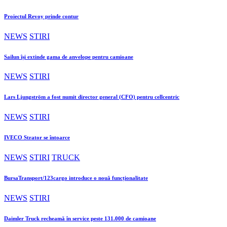
Proiectul Revoy prinde contur
NEWS
STIRI
Sailun își extinde gama de anvelope pentru camioane
NEWS
STIRI
Lars Ljungström a fost numit director general (CFO) pentru cellcentric
NEWS
STIRI
IVECO Strator se întoarce
NEWS
STIRI
TRUCK
BursaTransport/123cargo introduce o nouă funcționalitate
NEWS
STIRI
Daimler Truck recheamă în service peste 131.000 de camioane