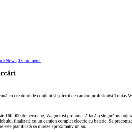
uckNews
0 Comments
ărcări
ună cu creatorul de conținut și șoferul de camion profesionist Tobias W
este 160.000 de persoane, Wagner își propune să facă o singură înconju
lobului finalizată cu un camion complet electric cu baterie. Se preconiz
ie este planificată să dureze aproximativ un an.