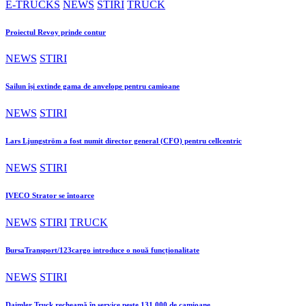
E-TRUCKS
NEWS
STIRI
TRUCK
Proiectul Revoy prinde contur
NEWS
STIRI
Sailun își extinde gama de anvelope pentru camioane
NEWS
STIRI
Lars Ljungström a fost numit director general (CFO) pentru cellcentric
NEWS
STIRI
IVECO Strator se întoarce
NEWS
STIRI
TRUCK
BursaTransport/123cargo introduce o nouă funcționalitate
NEWS
STIRI
Daimler Truck recheamă în service peste 131.000 de camioane