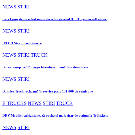
NEWS
STIRI
Lars Ljungström a fost numit director general (CFO) pentru cellcentric
NEWS
STIRI
IVECO Strator se întoarce
NEWS
STIRI
TRUCK
BursaTransport/123cargo introduce o nouă funcționalitate
NEWS
STIRI
Daimler Truck recheamă în service peste 131.000 de camioane
E-TRUCKS
NEWS
STIRI
TRUCK
DKV Mobility achiziționează pachetul majoritar de acțiuni la Tolltickets
NEWS
STIRI