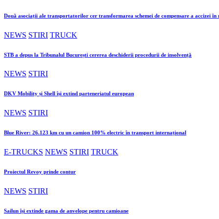
Două asociații ale transportatorilor cer transformarea schemei de compensare a accizei î
NEWS
STIRI
TRUCK
STB a depus la Tribunalul București cererea deschiderii procedurii de insolvență
NEWS
STIRI
DKV Mobility și Shell își extind parteneriatul european
NEWS
STIRI
Blue River: 26.123 km cu un camion 100% electric în transport internațional
E-TRUCKS
NEWS
STIRI
TRUCK
Proiectul Revoy prinde contur
NEWS
STIRI
Sailun își extinde gama de anvelope pentru camioane