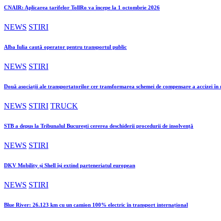
CNAIR: Aplicarea tarifelor TollRo va începe la 1 octombrie 2026
NEWS
STIRI
Alba Iulia caută operator pentru transportul public
NEWS
STIRI
Două asociații ale transportatorilor cer transformarea schemei de compensare a accizei î
NEWS
STIRI
TRUCK
STB a depus la Tribunalul București cererea deschiderii procedurii de insolvență
NEWS
STIRI
DKV Mobility și Shell își extind parteneriatul european
NEWS
STIRI
Blue River: 26.123 km cu un camion 100% electric în transport internațional