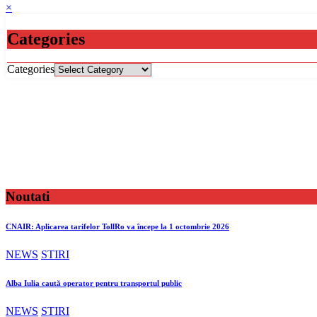
×
Categories
Categories
Noutati
CNAIR: Aplicarea tarifelor TollRo va începe la 1 octombrie 2026
NEWS
STIRI
Alba Iulia caută operator pentru transportul public
NEWS
STIRI