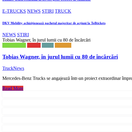
E-TRUCKS
NEWS
STIRI
TRUCK
DKV Mobility achiziționează pachetul majoritar de acțiuni la Tolltickets
NEWS
STIRI
Tobias Wagner, în jurul lumii cu 80 de încărcări
E-TRUCKS
NEWS
STIRI
TRUCK
Tobias Wagner, în jurul lumii cu 80 de încărcări
TruckNews
Mercedes-Benz Trucks se angajează într-un proiect extraordinar împre
Read More