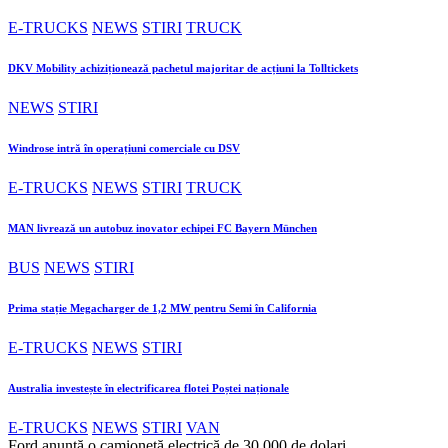
E-TRUCKS
NEWS
STIRI
TRUCK
DKV Mobility achiziționează pachetul majoritar de acțiuni la Tolltickets
NEWS
STIRI
Windrose intră în operațiuni comerciale cu DSV
E-TRUCKS
NEWS
STIRI
TRUCK
MAN livrează un autobuz inovator echipei FC Bayern München
BUS
NEWS
STIRI
Prima stație Megacharger de 1,2 MW pentru Semi în California
E-TRUCKS
NEWS
STIRI
Australia investește în electrificarea flotei Poștei naționale
E-TRUCKS
NEWS
STIRI
VAN
Ford anunță o camionetă electrică de 30.000 de dolari