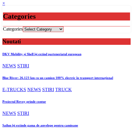
×
Categories
Categories
Noutati
DKV Mobility și Shell își extind parteneriatul european
NEWS
STIRI
Blue River: 26.123 km cu un camion 100% electric în transport internațional
E-TRUCKS
NEWS
STIRI
TRUCK
Proiectul Revoy prinde contur
NEWS
STIRI
Sailun își extinde gama de anvelope pentru camioane