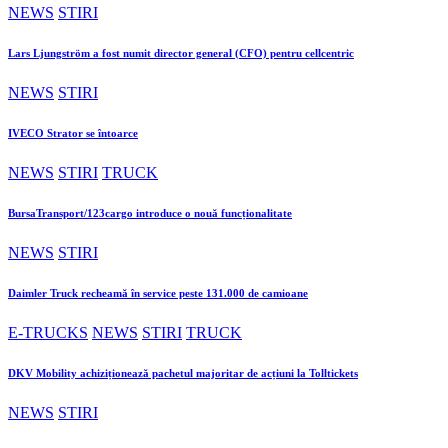
NEWS
STIRI
Lars Ljungström a fost numit director general (CFO) pentru cellcentric
NEWS
STIRI
IVECO Strator se întoarce
NEWS
STIRI
TRUCK
BursaTransport/123cargo introduce o nouă funcționalitate
NEWS
STIRI
Daimler Truck recheamă în service peste 131.000 de camioane
E-TRUCKS
NEWS
STIRI
TRUCK
DKV Mobility achiziționează pachetul majoritar de acțiuni la Tolltickets
NEWS
STIRI