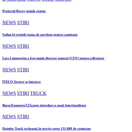
Proiectul Revoy prinde contur
NEWS
STIRI
Sailun își extinde gama de anvelope pentru camioane
NEWS
STIRI
Lars Ljungström a fost numit director general (CFO) pentru cellcentric
NEWS
STIRI
IVECO Strator se întoarce
NEWS
STIRI
TRUCK
BursaTransport/123cargo introduce o nouă funcționalitate
NEWS
STIRI
Daimler Truck recheamă în service peste 131.000 de camioane