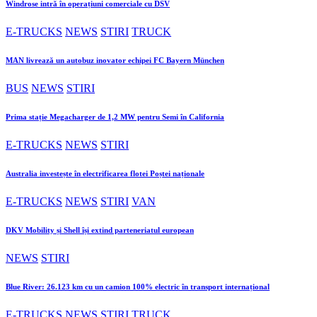
Windrose intră în operațiuni comerciale cu DSV
E-TRUCKS
NEWS
STIRI
TRUCK
MAN livrează un autobuz inovator echipei FC Bayern München
BUS
NEWS
STIRI
Prima stație Megacharger de 1,2 MW pentru Semi în California
E-TRUCKS
NEWS
STIRI
Australia investește în electrificarea flotei Poștei naționale
E-TRUCKS
NEWS
STIRI
VAN
DKV Mobility și Shell își extind parteneriatul european
NEWS
STIRI
Blue River: 26.123 km cu un camion 100% electric în transport internațional
E-TRUCKS
NEWS
STIRI
TRUCK