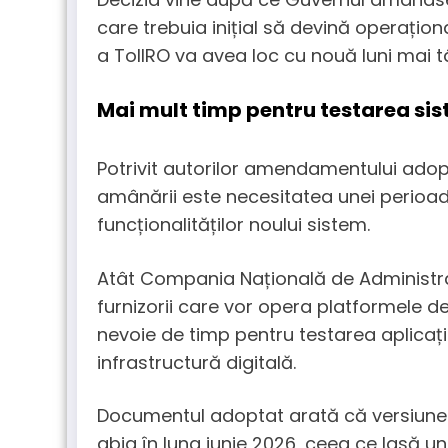
care trebuia inițial să devină operaționa
a TollRO va avea loc cu nouă luni mai tâ
Mai mult timp pentru testarea sis
Potrivit autorilor amendamentului adopt
amânării este necesitatea unei perioade
funcționalităților noului sistem.
Atât Compania Națională de Administrare
furnizorii care vor opera platformele d
nevoie de timp pentru testarea aplicați
infrastructură digitală.
Documentul adoptat arată că versiunea 
abia în luna iunie 2026, ceea ce lasă un