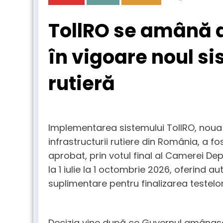
TollRO se amână d
în vigoare noul s
rutieră
Implementarea sistemului TollRO, noua p
infrastructurii rutiere din România, a 
aprobat, prin votul final al Camerei De
la 1 iulie la 1 octombrie 2026, oferind auto
suplimentare pentru finalizarea testelor 
Decizia vine după ce Guvernul amânase 