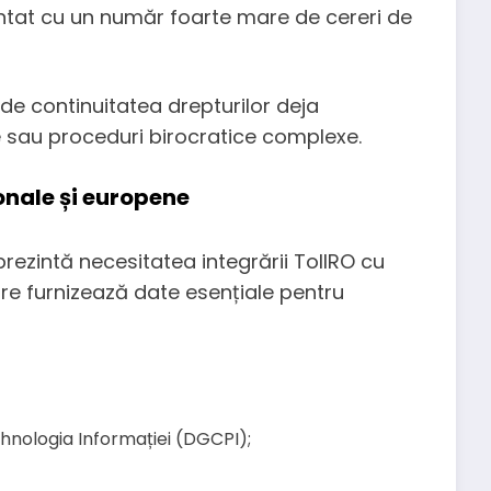
untat cu un număr foarte mare de cereri de
a de continuitatea drepturilor deja
e sau proceduri birocratice complexe.
onale și europene
prezintă necesitatea integrării TollRO cu
care furnizează date esențiale pentru
hnologia Informației (DGCPI);