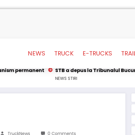
NEWS
TRUCK
E-TRUCKS
TRAI
t
STB a depus la Tribunalul București cererea desc
NEWS
STIRI
TruckNews
0 Comments