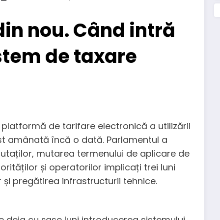
in nou. Când intră
istem de taxare
latformă de tarifare electronică a utilizării
fost amânată încă o dată. Parlamentul a
putaților, mutarea termenului de aplicare de
rităților și operatorilor implicați trei luni
și pregătirea infrastructurii tehnice.
deja cu șase luni introducerea sistemului,