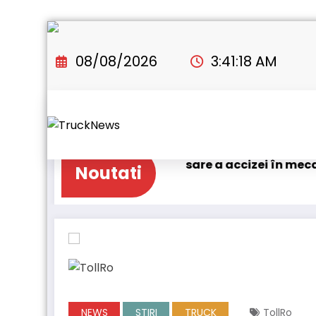
Skip
to
08/08/2026
3:41:20 AM
content
emei de compensare a accizei în mecanism permanen
Noutati
NEWS
STIRI
TRUCK
TollRo