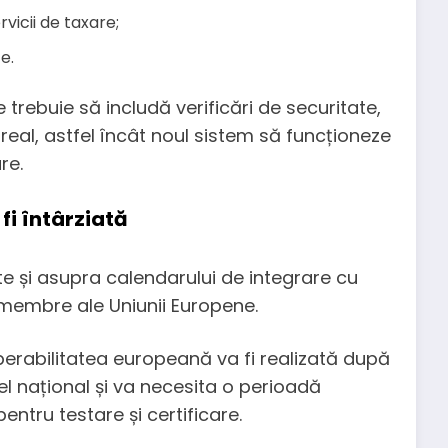
rvicii de taxare;
e.
e trebuie să includă verificări de securitate,
eal, astfel încât noul sistem să funcționeze
re.
fi întârziată
e și asupra calendarului de integrare cu
 membre ale Uniunii Europene.
erabilitatea europeană va fi realizată după
el național și va necesita o perioadă
ntru testare și certificare.