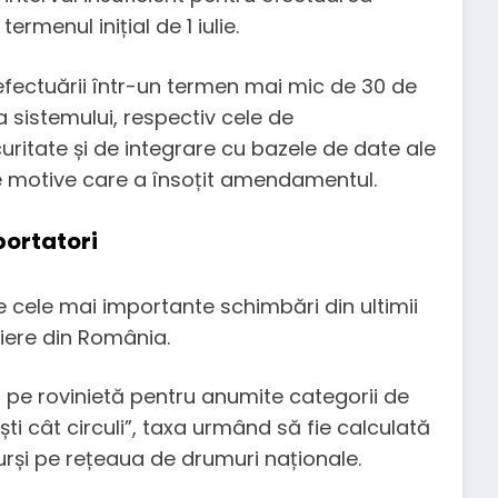
ermenul inițial de 1 iulie.
 efectuării într-un termen mai mic de 30 de
a sistemului, respectiv cele de
uritate și de integrare cu bazele de date ale
e motive care a însoțit amendamentul.
portatori
e cele mai importante schimbări din ultimii
utiere din România.
 pe rovinietă pentru anumite categorii de
ești cât circuli”, taxa urmând să fie calculată
urși pe rețeaua de drumuri naționale.