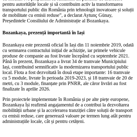
pentru autoritățile locale și să contribuim activ la transformarea
transportului public din România prin tehnologii inovatoare și soluții
de mobilitate cu emisii reduse”, a declarat Aytunç Günay,
Președintele Consiliului de Administrație al Bozankaya.
Bozankaya, prezență importantă în Iași
Bozankaya este prezentă oficial în Iași din 11 noiembrie 2019, odată
cu semnarea contractului inițial de achiziție, iar primele vehicule
produse de companie au fost livrate începând cu septembrie 2021.
Până în prezent, Bozankaya a livrat 34 de tramvaie Municipiului
Iași, contribuind semnificativ la modernizarea transportului public
local. Flota a fost dezvoltată în două etape importante: 16 tramvaie
cu 5 module, livrate în perioada 2019-2023, și 18 tramvaie de 20 de
metri, cu 3 module, finanțate prin PNRR, ale căror livrări au fost
finalizate în aprilie 2026.
Prin proiectele implementate în România și pe alte piețe europene,
Bozankaya își reafirmă angajamentul de a contribui la dezvoltarea
mobilității urbane și la accelerarea tranziției către soluții de transport
cu emisii reduse, care generează valoare pe termen lung atât pentru
administrațiile locale, cât și pentru cetățeni.