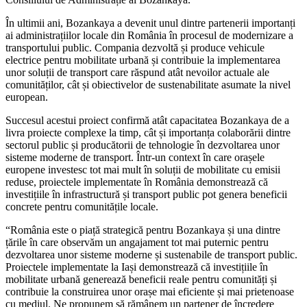
În ultimii ani, Bozankaya a devenit unul dintre partenerii importanți
ai administrațiilor locale din România în procesul de modernizare a
transportului public. Compania dezvoltă și produce vehicule
electrice pentru mobilitate urbană și contribuie la implementarea
unor soluții de transport care răspund atât nevoilor actuale ale
comunităților, cât și obiectivelor de sustenabilitate asumate la nivel
european.
Succesul acestui proiect confirmă atât capacitatea Bozankaya de a
livra proiecte complexe la timp, cât și importanța colaborării dintre
sectorul public și producătorii de tehnologie în dezvoltarea unor
sisteme moderne de transport. Într-un context în care orașele
europene investesc tot mai mult în soluții de mobilitate cu emisii
reduse, proiectele implementate în România demonstrează că
investițiile în infrastructură și transport public pot genera beneficii
concrete pentru comunitățile locale.
“România este o piață strategică pentru Bozankaya și una dintre
țările în care observăm un angajament tot mai puternic pentru
dezvoltarea unor sisteme moderne și sustenabile de transport public.
Proiectele implementate la Iași demonstrează că investițiile în
mobilitate urbană generează beneficii reale pentru comunități și
contribuie la construirea unor orașe mai eficiente și mai prietenoase
cu mediul. Ne propunem să rămânem un partener de încredere