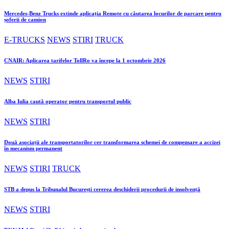
Mercedes-Benz Trucks extinde aplicația Remote cu căutarea locurilor de parcare pentru
șoferii de camion
E-TRUCKS
NEWS
STIRI
TRUCK
CNAIR: Aplicarea tarifelor TollRo va începe la 1 octombrie 2026
NEWS
STIRI
Alba Iulia caută operator pentru transportul public
NEWS
STIRI
Două asociații ale transportatorilor cer transformarea schemei de compensare a accizei
în mecanism permanent
NEWS
STIRI
TRUCK
STB a depus la Tribunalul București cererea deschiderii procedurii de insolvență
NEWS
STIRI