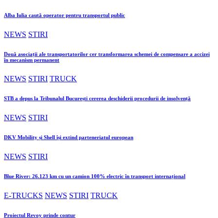
Alba Iulia caută operator pentru transportul public
NEWS
STIRI
Două asociații ale transportatorilor cer transformarea schemei de compensare a accizei
în mecanism permanent
NEWS
STIRI
TRUCK
STB a depus la Tribunalul București cererea deschiderii procedurii de insolvență
NEWS
STIRI
DKV Mobility și Shell își extind parteneriatul european
NEWS
STIRI
Blue River: 26.123 km cu un camion 100% electric în transport internațional
E-TRUCKS
NEWS
STIRI
TRUCK
Proiectul Revoy prinde contur