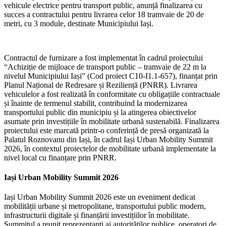
vehicule electrice pentru transport public, anunță finalizarea cu
succes a contractului pentru livrarea celor 18 tramvaie de 20 de
metri, cu 3 module, destinate Municipiului Iași.
Contractul de furnizare a fost implementat în cadrul proiectului
“Achiziție de mijloace de transport public – tramvaie de 22 m la
nivelul Municipiului Iași” (Cod proiect C10-I1.1-657), finanțat prin
Planul Național de Redresare și Reziliență (PNRR). Livrarea
vehiculelor a fost realizată în conformitate cu obligațiile contractuale
și înainte de termenul stabilit, contribuind la modernizarea
transportului public din municipiu și la atingerea obiectivelor
asumate prin investițiile în mobilitate urbană sustenabilă. Finalizarea
proiectului este marcată printr-o conferință de presă organizată la
Palatul Roznovanu din Iași, în cadrul Iași Urban Mobility Summit
2026, în contextul proiectelor de mobilitate urbană implementate la
nivel local cu finanțare prin PNRR.
Iași Urban Mobility Summit 2026
Iași Urban Mobility Summit 2026 este un eveniment dedicat
mobilității urbane și metropolitane, transportului public modern,
infrastructurii digitale și finanțării investițiilor în mobilitate.
Summitul a reunit reprezentanți ai autorităților publice, operatori de