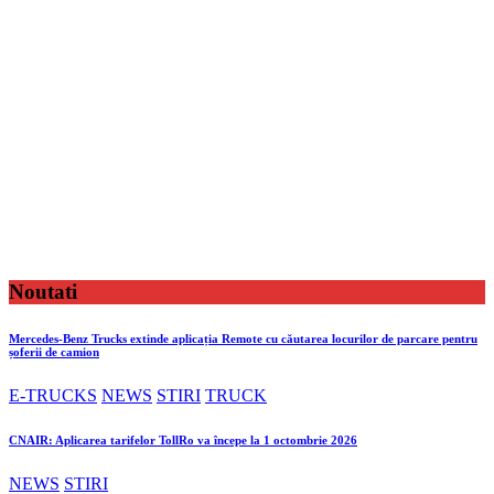
Noutati
Mercedes-Benz Trucks extinde aplicația Remote cu căutarea locurilor de parcare pentru
șoferii de camion
E-TRUCKS
NEWS
STIRI
TRUCK
CNAIR: Aplicarea tarifelor TollRo va începe la 1 octombrie 2026
NEWS
STIRI