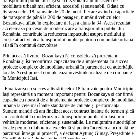
transportului public din Iași și la dezvoltarea unui sistem de
mobilitate urbană mai eficient, accesibil și sustenabil. Odată cu
livrarea celor 18 tramvaie de 20 de metri, fiecare având o capacitate
de transport de până la 200 de pasageri, numărul vehiculelor
Bozankaya aflate în exploatare în Iași a ajuns la 34. Acest rezultat
accelerează procesul de modernizare a transportului public din
România, contribuie la reducerea impactului asupra mediului și
crește atractivitatea transportului public pentru o comunitate urbană
aflată în continuă dezvoltare.
Prin această livrare, Bozankaya își consolidează prezența în
România și își reconfirmă capacitatea de a implementa cu succes
proiecte complexe de mobilitate urbană în parteneriat cu autoritățile
locale. Acest proiect completează investițiile realizate de companie
în Municipiul Iași.
“Finalizarea cu succes a livrării celor 18 tramvaie pentru Municipiul
Iași reprezintă un moment important pentru Bozankaya și confirmă
capacitatea noastră de a implementa proiecte complexe de mobilitate
urbană la cele mai înalte standarde de calitate și performanță.
Suntem mândri că am finalizat acest contract înainte de termen și că
am contribuit la modernizarea transportului public din Iași prin
vehicule moderne, eficiente și sustenabile. Le mulțumim autorităților
locale pentru colaborarea excelentă și pentru încrederea acordată pe
parcursul întregului proiect”, a declarat Aytunç Günay, Președintele
Consiliului de Administrație al Bozankaya.