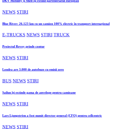
DKV Mobility și Shell își extind parteneriatul european
NEWS
STIRI
Blue River: 26.123 km cu un camion 100% electric în transport internațional
E-TRUCKS
NEWS
STIRI
TRUCK
Proiectul Revoy prinde contur
NEWS
STIRI
Londra are 3.000 de autobuze cu emisii zero
BUS
NEWS
STIRI
Sailun își extinde gama de anvelope pentru camioane
NEWS
STIRI
Lars Ljungström a fost numit director general (CFO) pentru cellcentric
NEWS
STIRI