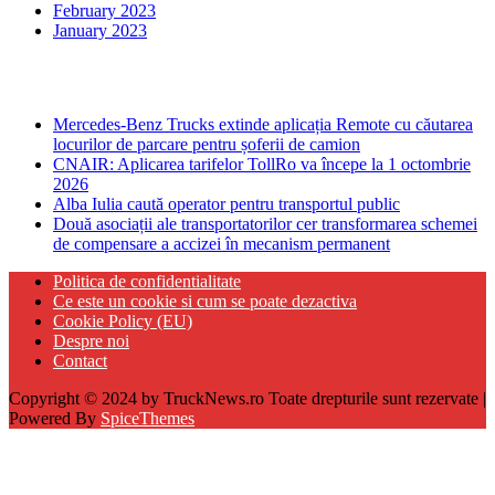
February 2023
January 2023
Ultima ora
Mercedes-Benz Trucks extinde aplicația Remote cu căutarea
locurilor de parcare pentru șoferii de camion
CNAIR: Aplicarea tarifelor TollRo va începe la 1 octombrie
2026
Alba Iulia caută operator pentru transportul public
Două asociații ale transportatorilor cer transformarea schemei
de compensare a accizei în mecanism permanent
Politica de confidentialitate
Ce este un cookie si cum se poate dezactiva
Cookie Policy (EU)
Despre noi
Contact
Copyright © 2024 by TruckNews.ro Toate drepturile sunt rezervate |
Powered By
SpiceThemes