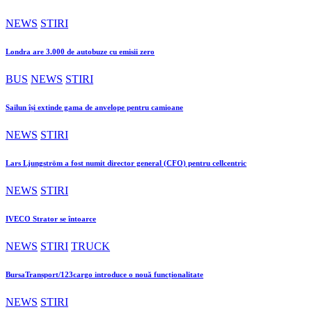
NEWS
STIRI
Londra are 3.000 de autobuze cu emisii zero
BUS
NEWS
STIRI
Sailun își extinde gama de anvelope pentru camioane
NEWS
STIRI
Lars Ljungström a fost numit director general (CFO) pentru cellcentric
NEWS
STIRI
IVECO Strator se întoarce
NEWS
STIRI
TRUCK
BursaTransport/123cargo introduce o nouă funcționalitate
NEWS
STIRI