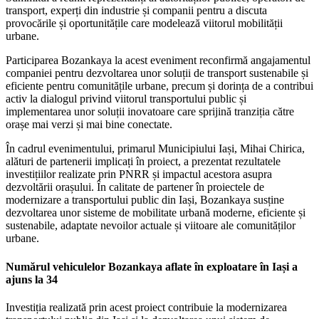
transport, experți din industrie și companii pentru a discuta
provocările și oportunitățile care modelează viitorul mobilității
urbane.
Participarea Bozankaya la acest eveniment reconfirmă angajamentul
companiei pentru dezvoltarea unor soluții de transport sustenabile și
eficiente pentru comunitățile urbane, precum și dorința de a contribui
activ la dialogul privind viitorul transportului public și
implementarea unor soluții inovatoare care sprijină tranziția către
orașe mai verzi și mai bine conectate.
În cadrul evenimentului, primarul Municipiului Iași, Mihai Chirica,
alături de partenerii implicați în proiect, a prezentat rezultatele
investițiilor realizate prin PNRR și impactul acestora asupra
dezvoltării orașului. În calitate de partener în proiectele de
modernizare a transportului public din Iași, Bozankaya susține
dezvoltarea unor sisteme de mobilitate urbană moderne, eficiente și
sustenabile, adaptate nevoilor actuale și viitoare ale comunităților
urbane.
Numărul vehiculelor Bozankaya aflate în exploatare în Iași a
ajuns la 34
Investiția realizată prin acest proiect contribuie la modernizarea