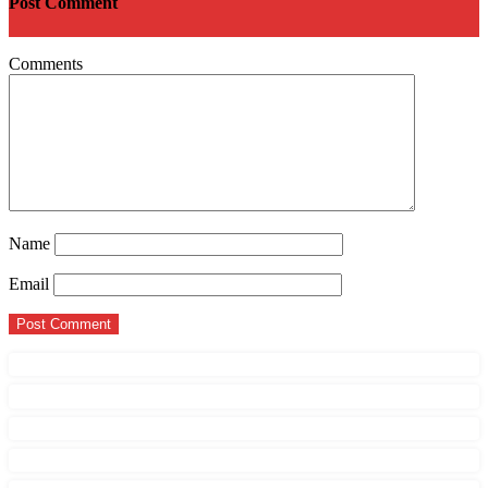
Post Comment
Comments
Name
Email