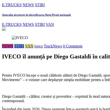
E-TRUCKS
NEWS
STIRI
Australia investește în electrificarea flotei Poștei naționale
E-TRUCKS
NEWS
STIRI
VAN
NEWS
STIRI
VAN
iveco
TruckNews
0 Comments
IVECO îl anunță pe Diego Gastaldi în cali
Pentru IVECO începe o nouă călătorie alături de Diego Gastaldi, sportiv 
Movimento” – o viziune care depășește simpla mobilitate pentru a îmbră
Diego Gastaldi – călător, creator și povestitor – exprimă în mod natura
contemporană.
Începând din iunie 2026, Diego pornește într-o aventură unică la bord