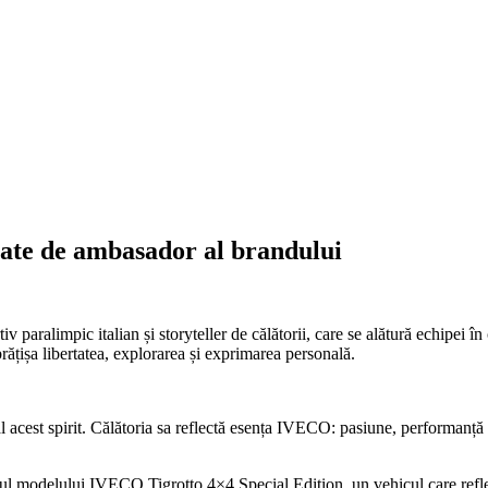
tate de ambasador al brandului
paralimpic italian și storyteller de călătorii, care se alătură echipei în
țișa libertatea, explorarea și exprimarea personală.
l acest spirit. Călătoria sa reflectă esența IVECO: pasiune, performanță ș
ul modelului IVECO Tigrotto 4×4 Special Edition, un vehicul care refle