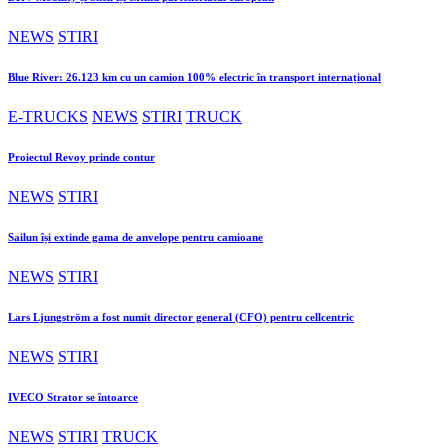
NEWS
STIRI
Blue River: 26.123 km cu un camion 100% electric în transport internațional
E-TRUCKS
NEWS
STIRI
TRUCK
Proiectul Revoy prinde contur
NEWS
STIRI
Sailun își extinde gama de anvelope pentru camioane
NEWS
STIRI
Lars Ljungström a fost numit director general (CFO) pentru cellcentric
NEWS
STIRI
IVECO Strator se întoarce
NEWS
STIRI
TRUCK