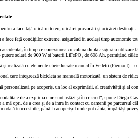
ertate
tru a face față oricărui teren, oricărei provocări și oricărei destinații.
 a face față condițiilor extreme, asigurând în același timp autonomie tot
ren accidentat, în timp ce conexiunea cu cabina dublă asigură o utilizar
o putere solară de 900 W și baterii LiFePO₄ de 608 Ah, permițând călăto
 și realizată cu elemente cheie lucrate manual în Velletri (Piemont) – o ex
ional care integrează bicicleta sa manuală motorizată, un sistem de ridic
personalizată pe acoperiș, un loc al exprimării, al creativității și al con
dalitate de a exprima cine sunt astăzi și în ce cred”, spune Diego Gasta
e a mă opri, de a crea și de a intra în contact cu oamenii pe parcursul căl
m odată inaccesibile, până la acoperișul unde pot cânta, împărtăși poveșt