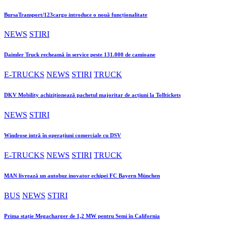
BursaTransport/123cargo introduce o nouă funcționalitate
NEWS
STIRI
Daimler Truck recheamă în service peste 131.000 de camioane
E-TRUCKS
NEWS
STIRI
TRUCK
DKV Mobility achiziționează pachetul majoritar de acțiuni la Tolltickets
NEWS
STIRI
Windrose intră în operațiuni comerciale cu DSV
E-TRUCKS
NEWS
STIRI
TRUCK
MAN livrează un autobuz inovator echipei FC Bayern München
BUS
NEWS
STIRI
Prima stație Megacharger de 1,2 MW pentru Semi în California