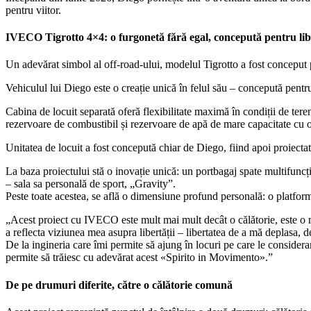
pentru viitor.
IVECO Tigrotto 4×4: o furgonetă fără egal, concepută pentru lib
Un adevărat simbol al off-road-ului, modelul Tigrotto a fost conceput pen
Vehiculul lui Diego este o creație unică în felul său – concepută pentru
Cabina de locuit separată oferă flexibilitate maximă în condiții de te
rezervoare de combustibil și rezervoare de apă de mare capacitate cu 
Unitatea de locuit a fost concepută chiar de Diego, fiind apoi proiectată
La baza proiectului stă o inovație unică: un portbagaj spate multifuncț
– sala sa personală de sport, „Gravity”.
Peste toate acestea, se află o dimensiune profund personală: o platformă 
„Acest proiect cu IVECO este mult mai mult decât o călătorie, este o mo
a reflecta viziunea mea asupra libertății – libertatea de a mă deplasa, d
De la ingineria care îmi permite să ajung în locuri pe care le considera
permite să trăiesc cu adevărat acest «Spirito in Movimento».”
De pe drumuri diferite, către o călătorie comună