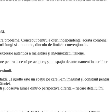
ală.
e fără probleme. Conceput pentru a oferi independență, acesta combină
rii lungi și autonome, dincolo de limitele convenționale.
presie autentică a măiestriei și ingeniozității italiene.
are pentru accesul pe acoperiș și un spațiu de antrenament în aer liber
exiunii.
ldi. „Tigrotto este un spațiu pe care l-am imaginat și construit pentru
ătoriei.
i și observa lumea dintr-o perspectivă diferită – fiecare detaliu îmi