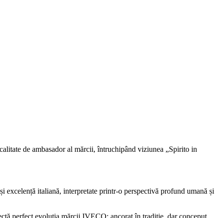
 calitate de ambasador al mărcii, întruchipând viziunea „Spirito in
i excelență italiană, interpretate printr-o perspectivă profund umană și
ctă perfect evoluția mărcii IVECO: ancorat în tradiție, dar conceput