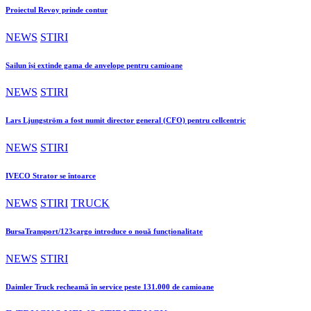
Proiectul Revoy prinde contur
NEWS
STIRI
Sailun își extinde gama de anvelope pentru camioane
NEWS
STIRI
Lars Ljungström a fost numit director general (CFO) pentru cellcentric
NEWS
STIRI
IVECO Strator se întoarce
NEWS
STIRI
TRUCK
BursaTransport/123cargo introduce o nouă funcționalitate
NEWS
STIRI
Daimler Truck recheamă în service peste 131.000 de camioane