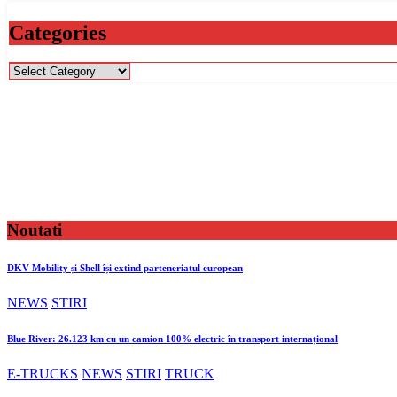
Categories
Categories
Noutati
DKV Mobility și Shell își extind parteneriatul european
NEWS
STIRI
Blue River: 26.123 km cu un camion 100% electric în transport internațional
E-TRUCKS
NEWS
STIRI
TRUCK