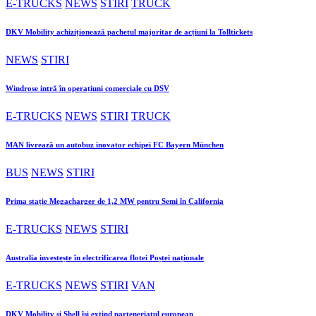
E-TRUCKS
NEWS
STIRI
TRUCK
DKV Mobility achiziționează pachetul majoritar de acțiuni la Tolltickets
NEWS
STIRI
Windrose intră în operațiuni comerciale cu DSV
E-TRUCKS
NEWS
STIRI
TRUCK
MAN livrează un autobuz inovator echipei FC Bayern München
BUS
NEWS
STIRI
Prima stație Megacharger de 1,2 MW pentru Semi în California
E-TRUCKS
NEWS
STIRI
Australia investește în electrificarea flotei Poștei naționale
E-TRUCKS
NEWS
STIRI
VAN
DKV Mobility și Shell își extind parteneriatul european