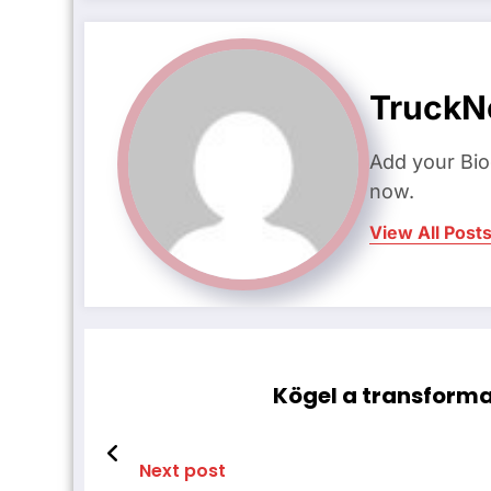
Truck
Add your Bio
now.
View All Post
Kögel a transforma
Next post