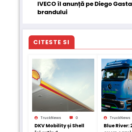
IVECO îl anunță pe Diego Gasta
brandului
CITESTE SI
TruckNews
0
TruckNews
DKV Mobility și Shell
Blue River: