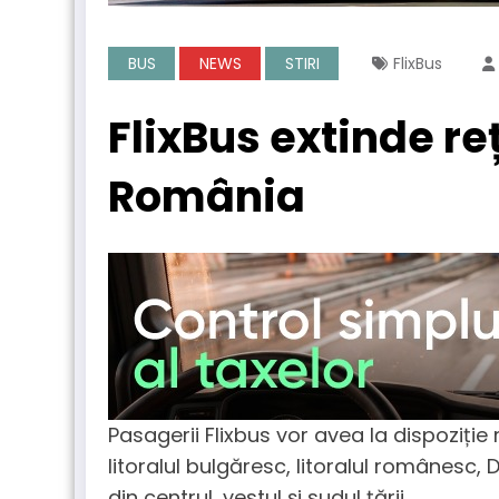
BUS
NEWS
STIRI
FlixBus
FlixBus extinde r
România
Pasagerii Flixbus vor avea la dispoziție
litoralul bulgăresc, litoralul românesc, D
din centrul, vestul și sudul țării.