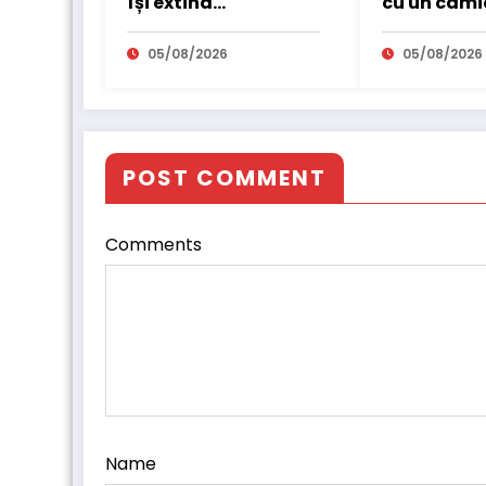
își extind
cu un cami
parteneriatul
electric în
european
internațio
05/08/2026
05/08/2026
POST COMMENT
Comments
Name