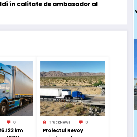
ldi în calitate de ambasador al
0
TruckNews
0
 26.123 km
Proiectul Revoy