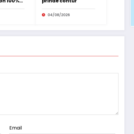
on 100%
prinde contur
 transport
nal
04/08/2026
Email