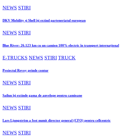
NEWS
STIRI
DKV Mobility și Shell își extind parteneriatul european
NEWS
STIRI
Blue River: 26.123 km cu un camion 100% electric în transport internațional
E-TRUCKS
NEWS
STIRI
TRUCK
Proiectul Revoy prinde contur
NEWS
STIRI
Sailun își extinde gama de anvelope pentru camioane
NEWS
STIRI
Lars Ljungström a fost numit director general (CFO) pentru cellcentric
NEWS
STIRI