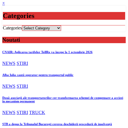
×
Categories
Categories
Noutati
CNAIR: Aplicarea tarifelor TollRo va începe la 1 octombrie 2026
NEWS
STIRI
Alba Iulia caută operator pentru transportul public
NEWS
STIRI
Două asociații ale transportatorilor cer transformarea schemei de compensare a accizei
în mecanism permanent
NEWS
STIRI
TRUCK
STB a depus la Tribunalul București cererea deschiderii procedurii de insolvență