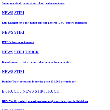
Sailun își extinde gama de anvelope pentru camioane
NEWS
STIRI
Lars Ljungström a fost numit director general (CFO) pentru cellcentric
NEWS
STIRI
IVECO Strator se întoarce
NEWS
STIRI
TRUCK
BursaTransport/123cargo introduce o nouă funcționalitate
NEWS
STIRI
Daimler Truck recheamă în service peste 131.000 de camioane
E-TRUCKS
NEWS
STIRI
TRUCK
DKV Mobility achiziționează pachetul majoritar de acțiuni la Tolltickets