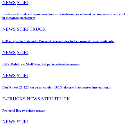
NEWS
STIRI
Două asociații ale transportatorilor cer transformarea schemei de compensare a accizei
în mecanism permanent
NEWS
STIRI
TRUCK
STB a depus la Tribunalul București cererea deschiderii procedurii de insolvență
NEWS
STIRI
DKV Mobility și Shell își extind parteneriatul european
NEWS
STIRI
Blue River: 26.123 km cu un camion 100% electric în transport internațional
E-TRUCKS
NEWS
STIRI
TRUCK
Proiectul Revoy prinde contur
NEWS
STIRI