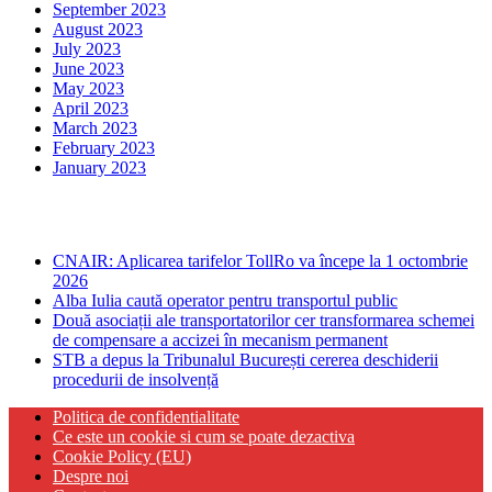
September 2023
August 2023
July 2023
June 2023
May 2023
April 2023
March 2023
February 2023
January 2023
Ultima ora
CNAIR: Aplicarea tarifelor TollRo va începe la 1 octombrie
2026
Alba Iulia caută operator pentru transportul public
Două asociații ale transportatorilor cer transformarea schemei
de compensare a accizei în mecanism permanent
STB a depus la Tribunalul București cererea deschiderii
procedurii de insolvență
Politica de confidentialitate
Ce este un cookie si cum se poate dezactiva
Cookie Policy (EU)
Despre noi