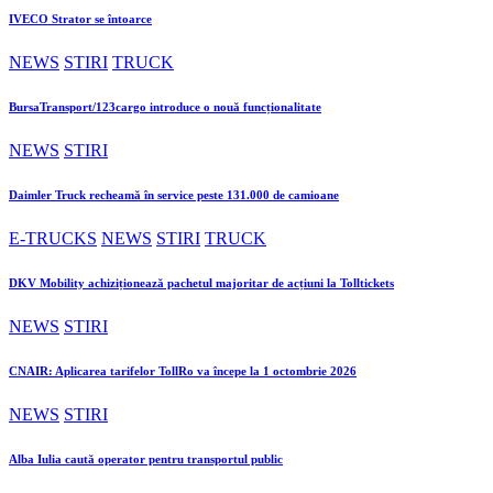
IVECO Strator se întoarce
NEWS
STIRI
TRUCK
BursaTransport/123cargo introduce o nouă funcționalitate
NEWS
STIRI
Daimler Truck recheamă în service peste 131.000 de camioane
E-TRUCKS
NEWS
STIRI
TRUCK
DKV Mobility achiziționează pachetul majoritar de acțiuni la Tolltickets
NEWS
STIRI
CNAIR: Aplicarea tarifelor TollRo va începe la 1 octombrie 2026
NEWS
STIRI
Alba Iulia caută operator pentru transportul public