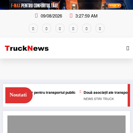
Skip
to
content
09/08/2026
3:27:59 AM
aută operator pentru transportul public
Două asociații ale transportatorilo
Noutati
NEWS
STIRI
TRUCK
AIC Trucks anunță livrarea a 14 autobuze electrice marca Otokar către Primări