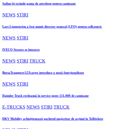
Sailun își extinde gama de anvelope pentru camioane
NEWS
STIRI
Lars Ljungström a fost numit director general (CFO) pentru cellcentric
NEWS
STIRI
IVECO Strator se întoarce
NEWS
STIRI
TRUCK
BursaTransport/123cargo introduce o nouă funcționalitate
NEWS
STIRI
Daimler Truck recheamă în service peste 131.000 de camioane
E-TRUCKS
NEWS
STIRI
TRUCK
DKV Mobility achiziționează pachetul majoritar de acțiuni la Tolltickets