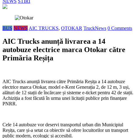
NEWS
STIRI
BUS
NEWS
AIC TRUCKS
,
OTOKAR
TruckNews
0 Comments
AIC Trucks anunță livrarea a 14
autobuze electrice marca Otokar către
Primăria Reșița
AIC Trucks anunță livrarea către Primăria Reșița a 14 autobuze
electrice marca Otokar, model e-Kent Generația 2, de 12 m, 3 uși,
alături de 12 stații de încărcare și sisteme e-ticket pentru 42 de stații.
Achiziția a fost făcută în urma unei licitații publice prin finanțare
PNRR.
Cele 14 autobuze vor deservi transportul urban din Municipiul
Reșița, care și-a setat ca obiectiv să ofere locuitorilor un transport
public modern, ecologic și accesibil.