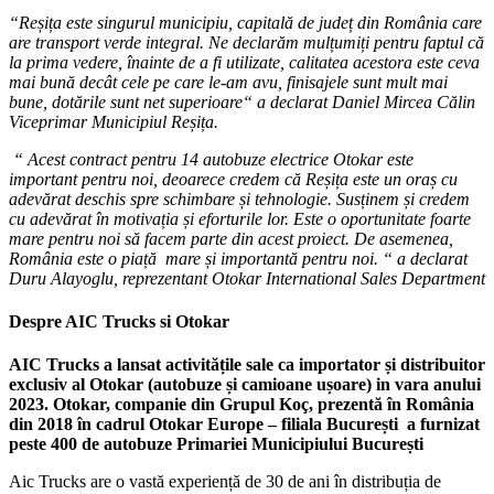
“
Reșița este singurul municipiu, capitală de județ din România care
are transport verde integral. Ne declarăm mulțumiți pentru faptul că
la prima vedere, înainte de a fi utilizate, calitatea acestora este ceva
mai bună decât cele pe care le-am avu, finisajele sunt mult mai
bune, dotările sunt net superioare
“ a declarat Daniel Mircea Călin
Viceprimar Municipiul Reșița.
“ Acest contract pentru 14 autobuze electrice Otokar este
important pentru noi, deoarece credem că Reșița este un oraș cu
adevărat deschis spre schimbare și tehnologie. Susținem și credem
cu adevărat în motivația și eforturile lor. Este o oportunitate foarte
mare pentru noi să facem parte din acest proiect. De asemenea,
România este o piață mare și importantă pentru noi.
“ a declarat
Duru Alayoglu, reprezentant Otokar International Sales Department
Despre AIC Trucks si Otokar
AIC Trucks a lansat activitățile sale ca importator și distribuitor
exclusiv al Otokar (autobuze și camioane ușoare) in vara anului
2023. Otokar, companie din Grupul Koç, prezentă în România
din 2018 în cadrul Otokar Europe – filiala București a furnizat
peste 400 de autobuze Primariei Municipiului București
Aic Trucks are o vastă experiență de 30 de ani în distribuția de