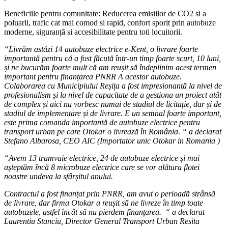
Beneficiile pentru comunitate: Reducerea emisiilor de CO2 si a
poluarii, trafic cat mai comod si rapid, confort sporit prin autobuze
moderne, siguranță si accesibilitate pentru toti locuitorii.
“Livrăm astăzi 14 autobuze electrice e-Kent, o livrare foarte
importantă pentru că a fost făcută într-un timp foarte scurt, 10 luni,
și ne bucurăm foarte mult că am reușit să îndeplinim acest termen
important pentru finanțarea PNRR A acestor autobuze.
Colaborarea cu Municipiului Reșița a fost impresionantă la nivel de
profesionalism și la nivel de capacitate de a gestiona un proiect atât
de complex și aici nu vorbesc numai de stadiul de licitație, dar și de
stadiul de implementare și de livrare. E un semnal foarte important,
este prima comanda importantă de autobuze electrice pentru
transport urban pe care Otokar o livrează în România.
“ a declarat
Stefano Albarosa, CEO AIC (Importator unic Otokar in Romania )
“
Avem 13 tramvaie electrice, 24 de autobuze electrice și mai
așteptăm încă 8 microbuze electrice care se vor alătura flotei
noastre undeva la sfârșitul anului.
Contractul a fost finanțat prin PNRR, am avut o perioadă strânsă
de livrare, dar firma Otokar a reușit să ne livreze în timp toate
autobuzele, astfel încât să nu pierdem finanțarea.
“ a declarat
Laurentiu Stanciu, Director General Transport Urban Resita