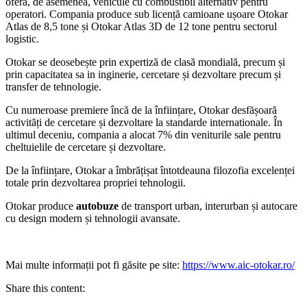
oferă, de asemenea, vehicule cu combustibil alternativ pentru
operatori. Compania produce sub licență camioane ușoare Otokar
Atlas de 8,5 tone și Otokar Atlas 3D de 12 tone pentru sectorul
logistic.
Otokar se deosebește prin expertiză de clasă mondială, precum și
prin capacitatea sa in inginerie, cercetare și dezvoltare precum și
transfer de tehnologie.
Cu numeroase premiere încă de la înființare, Otokar desfășoară
activități de cercetare și dezvoltare la standarde internationale. În
ultimul deceniu, compania a alocat 7% din veniturile sale pentru
cheltuielile de cercetare și dezvoltare.
De la înființare, Otokar a îmbrățișat întotdeauna filozofia excelenței
totale prin dezvoltarea propriei tehnologii.
Otokar produce
autobuze
de transport urban, interurban și autocare
cu design modern și tehnologii avansate.
Mai multe informații pot fi găsite pe site:
https://www.aic-otokar.ro/
Share this content: