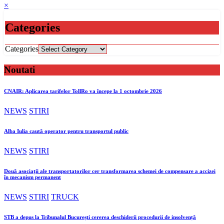
×
Categories
Categories
Noutati
CNAIR: Aplicarea tarifelor TollRo va începe la 1 octombrie 2026
NEWS
STIRI
Alba Iulia caută operator pentru transportul public
NEWS
STIRI
Două asociații ale transportatorilor cer transformarea schemei de compensare a accizei
în mecanism permanent
NEWS
STIRI
TRUCK
STB a depus la Tribunalul București cererea deschiderii procedurii de insolvență