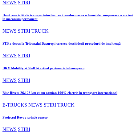
NEWS
STIRI
Două asociații ale transportatorilor cer transformarea schemei de compensare a accizei
în mecanism permanent
NEWS
STIRI
TRUCK
STB a depus la Tribunalul București cererea deschiderii procedurii de insolvență
NEWS
STIRI
DKV Mobility și Shell își extind parteneriatul european
NEWS
STIRI
Blue River: 26.123 km cu un camion 100% electric în transport internațional
E-TRUCKS
NEWS
STIRI
TRUCK
Proiectul Revoy prinde contur
NEWS
STIRI