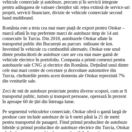
vehicule comerciale și autobuze, precum și în servicii integrate
pentru adăugarea de valoare clienților săi: rețea extinsă de service-uri
proprii, servicii financiare, divizie de vehicule comerciale second
hand multibrand.
România este a treia cea mai mare piață de export pentru Otokar –
marcă aflată în top preferinte marci de autobuze timp de 14 ani
consecutiv în Turcia. Din 2018, autobuzele Otokar aflate în
transportul public din București au parcurs milioane de km.
Investind în vehicule cu combustibil alternativ, Otokar este unul
dintre producătorii de autobuze care are cea mai mare gamă de
vehicule electrice în portofoliu. Compania a primit comenzi pentru
autobuzele sale CNG și electrice din România. Deținând unul dintre
cele mai mari centre de cercetare și dezvoltare automotive din
Turcia, cheltuielile pentru acest domeniu ale Otokar reprezintă 7%
din veniturile sale.
Zeci de mii de autobuze proiectate pentru diverse scopuri, cum ar fi
transportul public, turism și transport persoane, operează în prezent
în aproape 60 de țări din întreaga lume.
Pe segmentul vehiculelor comerciale, Otokar oferă o gamă largă de
produse care include autobuze de la 6 metri până la 21 de metri
pentru transportul de pasageri. Fiind primul producător de autobuze
hibride și primul producător de autobuze electrice din Turcia, Otokar