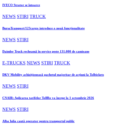
IVECO Strator se întoarce
NEWS
STIRI
TRUCK
BursaTransport/123cargo introduce o nouă funcționalitate
NEWS
STIRI
Daimler Truck recheamă în service peste 131.000 de camioane
E-TRUCKS
NEWS
STIRI
TRUCK
DKV Mobility achiziționează pachetul majoritar de acțiuni la Tolltickets
NEWS
STIRI
CNAIR: Aplicarea tarifelor TollRo va începe la 1 octombrie 2026
NEWS
STIRI
Alba Iulia caută operator pentru transportul public