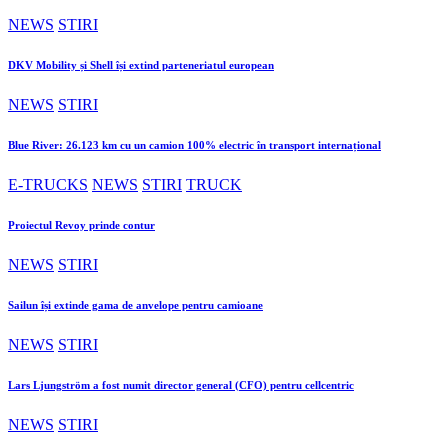
NEWS
STIRI
DKV Mobility și Shell își extind parteneriatul european
NEWS
STIRI
Blue River: 26.123 km cu un camion 100% electric în transport internațional
E-TRUCKS
NEWS
STIRI
TRUCK
Proiectul Revoy prinde contur
NEWS
STIRI
Sailun își extinde gama de anvelope pentru camioane
NEWS
STIRI
Lars Ljungström a fost numit director general (CFO) pentru cellcentric
NEWS
STIRI