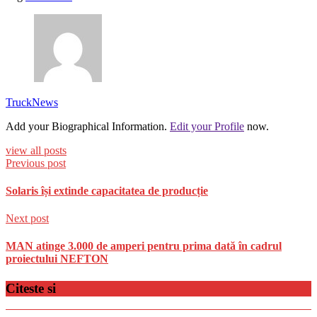
TruckNews
Add your Biographical Information.
Edit your Profile
now.
view all posts
Previous post
Solaris își extinde capacitatea de producție
Next post
MAN atinge 3.000 de amperi pentru prima dată în cadrul
proiectului NEFTON
Citeste si