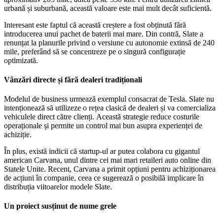
urbană și suburbană, această valoare este mai mult decât suficientă.
Interesant este faptul că această creștere a fost obținută fără
introducerea unui pachet de baterii mai mare. Din contră, Slate a
renunțat la planurile privind o versiune cu autonomie extinsă de 240
mile, preferând să se concentreze pe o singură configurație
optimizată.
Vânzări directe și fără dealeri tradiționali
Modelul de business urmează exemplul consacrat de Tesla. Slate nu
intenționează să utilizeze o rețea clasică de dealeri și va comercializa
vehiculele direct către clienți. Această strategie reduce costurile
operaționale și permite un control mai bun asupra experienței de
achiziție.
În plus, există indicii că startup-ul ar putea colabora cu gigantul
american Carvana, unul dintre cei mai mari retaileri auto online din
Statele Unite. Recent, Carvana a primit opțiuni pentru achiziționarea
de acțiuni în companie, ceea ce sugerează o posibilă implicare în
distribuția viitoarelor modele Slate.
Un proiect susținut de nume grele