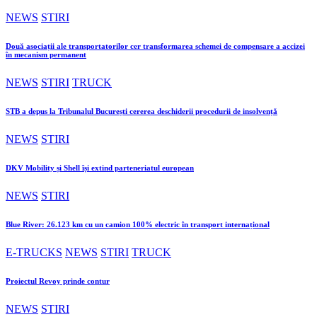
NEWS
STIRI
Două asociații ale transportatorilor cer transformarea schemei de compensare a accizei
în mecanism permanent
NEWS
STIRI
TRUCK
STB a depus la Tribunalul București cererea deschiderii procedurii de insolvență
NEWS
STIRI
DKV Mobility și Shell își extind parteneriatul european
NEWS
STIRI
Blue River: 26.123 km cu un camion 100% electric în transport internațional
E-TRUCKS
NEWS
STIRI
TRUCK
Proiectul Revoy prinde contur
NEWS
STIRI