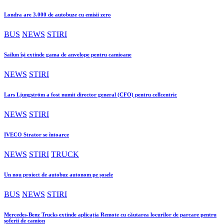
Londra are 3.000 de autobuze cu emisii zero
BUS
NEWS
STIRI
Sailun își extinde gama de anvelope pentru camioane
NEWS
STIRI
Lars Ljungström a fost numit director general (CFO) pentru cellcentric
NEWS
STIRI
IVECO Strator se întoarce
NEWS
STIRI
TRUCK
Un nou proiect de autobuz autonom pe șosele
BUS
NEWS
STIRI
Mercedes-Benz Trucks extinde aplicația Remote cu căutarea locurilor de parcare pentru
șoferii de camion