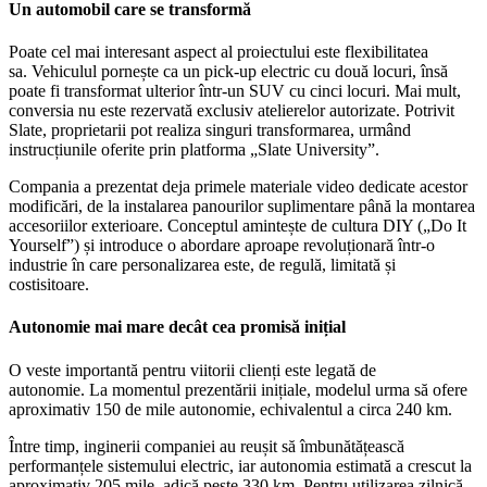
Un automobil care se transformă
Poate cel mai interesant aspect al proiectului este flexibilitatea
sa. Vehiculul pornește ca un pick-up electric cu două locuri, însă
poate fi transformat ulterior într-un SUV cu cinci locuri. Mai mult,
conversia nu este rezervată exclusiv atelierelor autorizate. Potrivit
Slate, proprietarii pot realiza singuri transformarea, urmând
instrucțiunile oferite prin platforma „Slate University”.
Compania a prezentat deja primele materiale video dedicate acestor
modificări, de la instalarea panourilor suplimentare până la montarea
accesoriilor exterioare. Conceptul amintește de cultura DIY („Do It
Yourself”) și introduce o abordare aproape revoluționară într-o
industrie în care personalizarea este, de regulă, limitată și
costisitoare.
Autonomie mai mare decât cea promisă inițial
O veste importantă pentru viitorii clienți este legată de
autonomie. La momentul prezentării inițiale, modelul urma să ofere
aproximativ 150 de mile autonomie, echivalentul a circa 240 km.
Între timp, inginerii companiei au reușit să îmbunătățească
performanțele sistemului electric, iar autonomia estimată a crescut la
aproximativ 205 mile, adică peste 330 km. Pentru utilizarea zilnică