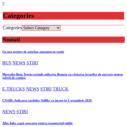
×
Categories
Categories
Noutati
Un nou proiect de autobuz autonom pe șosele
BUS
NEWS
STIRI
Mercedes-Benz Trucks extinde aplicația Remote cu căutarea locurilor de parcare pentru
șoferii de camion
E-TRUCKS
NEWS
STIRI
TRUCK
CNAIR: Aplicarea tarifelor TollRo va începe la 1 octombrie 2026
NEWS
STIRI
Alba Iulia caută operator pentru transportul public