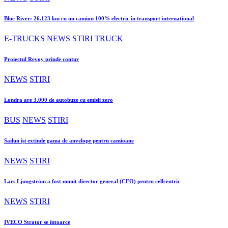
Blue River: 26.123 km cu un camion 100% electric în transport internațional
E-TRUCKS
NEWS
STIRI
TRUCK
Proiectul Revoy prinde contur
NEWS
STIRI
Londra are 3.000 de autobuze cu emisii zero
BUS
NEWS
STIRI
Sailun își extinde gama de anvelope pentru camioane
NEWS
STIRI
Lars Ljungström a fost numit director general (CFO) pentru cellcentric
NEWS
STIRI
IVECO Strator se întoarce