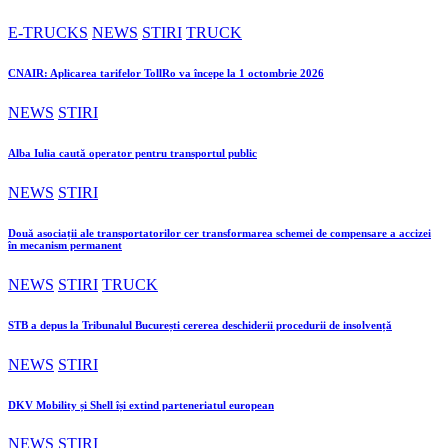
E-TRUCKS
NEWS
STIRI
TRUCK
CNAIR: Aplicarea tarifelor TollRo va începe la 1 octombrie 2026
NEWS
STIRI
Alba Iulia caută operator pentru transportul public
NEWS
STIRI
Două asociații ale transportatorilor cer transformarea schemei de compensare a accizei
în mecanism permanent
NEWS
STIRI
TRUCK
STB a depus la Tribunalul București cererea deschiderii procedurii de insolvență
NEWS
STIRI
DKV Mobility și Shell își extind parteneriatul european
NEWS
STIRI