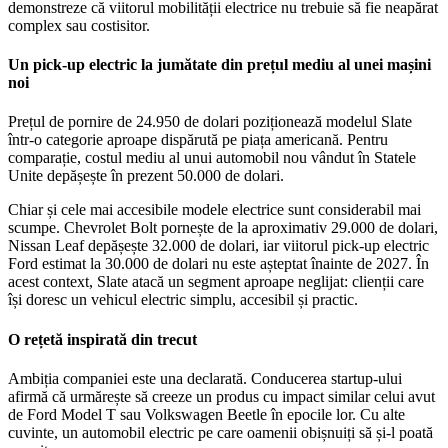
demonstreze că viitorul mobilității electrice nu trebuie să fie neapărat
complex sau costisitor.
Un pick-up electric la jumătate din prețul mediu al unei mașini
noi
Prețul de pornire de 24.950 de dolari poziționează modelul Slate
într-o categorie aproape dispărută pe piața americană. Pentru
comparație, costul mediu al unui automobil nou vândut în Statele
Unite depășește în prezent 50.000 de dolari.
Chiar și cele mai accesibile modele electrice sunt considerabil mai
scumpe. Chevrolet Bolt pornește de la aproximativ 29.000 de dolari,
Nissan Leaf depășește 32.000 de dolari, iar viitorul pick-up electric
Ford estimat la 30.000 de dolari nu este așteptat înainte de 2027. În
acest context, Slate atacă un segment aproape neglijat: clienții care
își doresc un vehicul electric simplu, accesibil și practic.
O rețetă inspirată din trecut
Ambiția companiei este una declarată. Conducerea startup-ului
afirmă că urmărește să creeze un produs cu impact similar celui avut
de Ford Model T sau Volkswagen Beetle în epocile lor. Cu alte
cuvinte, un automobil electric pe care oamenii obișnuiți să și-l poată