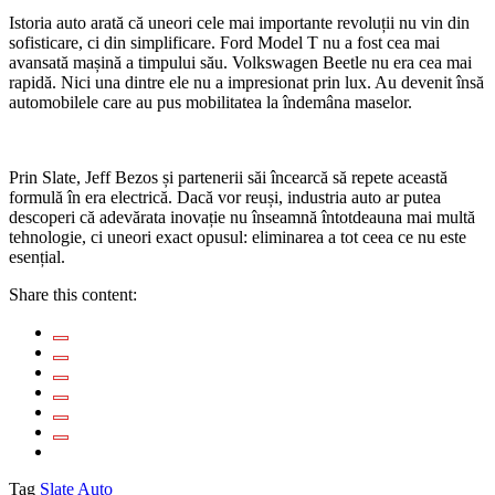
Istoria auto arată că uneori cele mai importante revoluții nu vin din
sofisticare, ci din simplificare. Ford Model T nu a fost cea mai
avansată mașină a timpului său. Volkswagen Beetle nu era cea mai
rapidă. Nici una dintre ele nu a impresionat prin lux. Au devenit însă
automobilele care au pus mobilitatea la îndemâna maselor.
Prin Slate, Jeff Bezos și partenerii săi încearcă să repete această
formulă în era electrică. Dacă vor reuși, industria auto ar putea
descoperi că adevărata inovație nu înseamnă întotdeauna mai multă
tehnologie, ci uneori exact opusul: eliminarea a tot ceea ce nu este
esențial.
Share this content:
Tag
Slate Auto