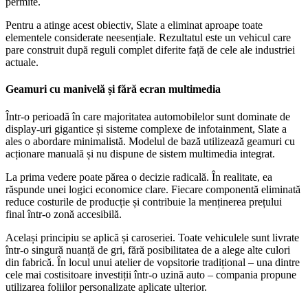
permite.
Pentru a atinge acest obiectiv, Slate a eliminat aproape toate
elementele considerate neesențiale. Rezultatul este un vehicul care
pare construit după reguli complet diferite față de cele ale industriei
actuale.
Geamuri cu manivelă și fără ecran multimedia
Într-o perioadă în care majoritatea automobilelor sunt dominate de
display-uri gigantice și sisteme complexe de infotainment, Slate a
ales o abordare minimalistă. Modelul de bază utilizează geamuri cu
acționare manuală și nu dispune de sistem multimedia integrat.
La prima vedere poate părea o decizie radicală. În realitate, ea
răspunde unei logici economice clare. Fiecare componentă eliminată
reduce costurile de producție și contribuie la menținerea prețului
final într-o zonă accesibilă.
Același principiu se aplică și caroseriei. Toate vehiculele sunt livrate
într-o singură nuanță de gri, fără posibilitatea de a alege alte culori
din fabrică. În locul unui atelier de vopsitorie tradițional – una dintre
cele mai costisitoare investiții într-o uzină auto – compania propune
utilizarea foliilor personalizate aplicate ulterior.