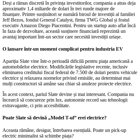
Deși a rămas discretă în privința investitorilor, compania a atras deja
aproximativ 1,4 miliarde de dolari în trei runde majore de
finanțare. Printre susținători se numără biroul de investiții al familiei
Jeff Bezos, fondul General Catalyst, firma TWG Global și fostul
executiv Amazon Diego Piacentini. Pentru un startup auto aflat încă
în faza de dezvoltare, această susținere financiară reprezintă un
avantaj important într-un sector care necesită investiții uriașe.
O lansare într-un moment complicat pentru industria EV
Apariția Slate vine într-o perioadă dificilă pentru piața americană a
automobilelor electrice. Modificările legislative recente, inclusiv
eliminarea creditului fiscal federal de 7.500 de dolari pentru vehicule
electrice și relaxarea normelor privind emisiile, au determinat mai
mulți constructori să amâne sau chiar să anuleze proiecte electrice.
În acest context, pariul Slate devine și mai interesant. Compania nu
încearcă să concureze prin lux, autonomie record sau tehnologii
extravagante, ci prin accesibilitate.
Poate Slate să devină „Model T-ul” erei electrice?
Aceasta rămâne, desigur, întrebarea esențială. Poate un pick-up
electric minimalist să schimbe piața?