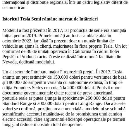
internațional și distribuție regională, într-un cadru legislativ diferit de
cel american.
Istoricul Tesla Semi rămâne marcat de întârzieri
Modelul a fost prezentat în 2017, iar producția de serie era anunțată
inițial pentru 2019. Primele unități au fost asamblate abia în
octombrie 2022, iar până în prezent doar un număr limitat de
vehicule au ajuns la clienți, majoritatea în flota proprie Tesla. Un lot
confirmat de 36 de unități operează în California în cadrul flotei
PepsiCo
. Producția actuală este realizată într-o nouă facilitate din
Nevada, dedicată modelului.
Un alt semn de întrebare major îl reprezintă prețul. În 2017, Tesla
anunța un preț estimativ de 150.000 dolari pentru versiunea de bază
și 180.000 dolari pentru varianta cu autonomie extinsă, în timp ce
ediția Founders Series era cotată la 200.000 dolari. Potrivit unor
documente guvernamentale citate recent de presa americană,
prețurile reale ar putea ajunge la aproximativ 260.000 dolari pentru
Standard Range și 300.000 dolari pentru Long Range. Dacă aceste
valori se confirmă, poziționarea comercială a modelului se schimbă
semnificativ, accentul mutându-se de la promisiunea unui camion
electric accesibil către argumentul eficienței operaționale pe termen
lung și al reducerii costului total de operare.