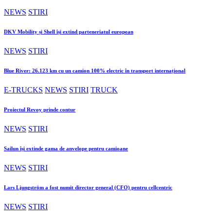
NEWS
STIRI
DKV Mobility și Shell își extind parteneriatul european
NEWS
STIRI
Blue River: 26.123 km cu un camion 100% electric în transport internațional
E-TRUCKS
NEWS
STIRI
TRUCK
Proiectul Revoy prinde contur
NEWS
STIRI
Sailun își extinde gama de anvelope pentru camioane
NEWS
STIRI
Lars Ljungström a fost numit director general (CFO) pentru cellcentric
NEWS
STIRI