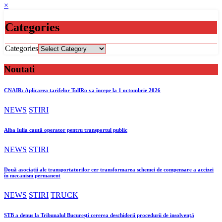
×
Categories
Categories
Noutati
CNAIR: Aplicarea tarifelor TollRo va începe la 1 octombrie 2026
NEWS
STIRI
Alba Iulia caută operator pentru transportul public
NEWS
STIRI
Două asociații ale transportatorilor cer transformarea schemei de compensare a accizei
în mecanism permanent
NEWS
STIRI
TRUCK
STB a depus la Tribunalul București cererea deschiderii procedurii de insolvență