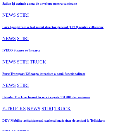
Sailun își extinde gama de anvelope pentru camioane
NEWS
STIRI
Lars Ljungström a fost numit director general (CFO) pentru cellcentric
NEWS
STIRI
IVECO Strator se întoarce
NEWS
STIRI
TRUCK
BursaTransport/123cargo introduce o nouă funcționalitate
NEWS
STIRI
Daimler Truck recheamă în service peste 131.000 de camioane
E-TRUCKS
NEWS
STIRI
TRUCK
DKV Mobility achiziționează pachetul majoritar de acțiuni la Tolltickets