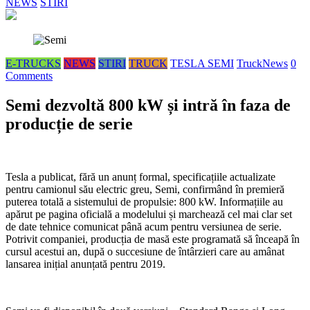
NEWS
STIRI
E-TRUCKS
NEWS
STIRI
TRUCK
TESLA SEMI
TruckNews
0
Comments
Semi dezvoltă 800 kW și intră în faza de
producție de serie
Tesla a publicat, fără un anunț formal, specificațiile actualizate
pentru camionul său electric greu, Semi, confirmând în premieră
puterea totală a sistemului de propulsie: 800 kW. Informațiile au
apărut pe pagina oficială a modelului și marchează cel mai clar set
de date tehnice comunicat până acum pentru versiunea de serie.
Potrivit companiei, producția de masă este programată să înceapă în
cursul acestui an, după o succesiune de întârzieri care au amânat
lansarea inițial anunțată pentru 2019.