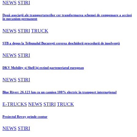
NEWS
STIRI
Două asociații ale transportatorilor cer transformarea schemei de compensare a accizei
în mecanism permanent
NEWS
STIRI
TRUCK
STB a depus la Tribunalul București cererea deschiderii procedurii de insolvență
NEWS
STIRI
DKV Mobility și Shell își extind parteneriatul european
NEWS
STIRI
Blue River: 26.123 km cu un camion 100% electric în transport internațional
E-TRUCKS
NEWS
STIRI
TRUCK
Proiectul Revoy prinde contur
NEWS
STIRI