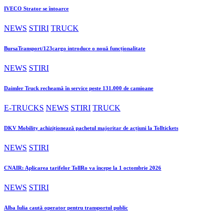
IVECO Strator se întoarce
NEWS
STIRI
TRUCK
BursaTransport/123cargo introduce o nouă funcționalitate
NEWS
STIRI
Daimler Truck recheamă în service peste 131.000 de camioane
E-TRUCKS
NEWS
STIRI
TRUCK
DKV Mobility achiziționează pachetul majoritar de acțiuni la Tolltickets
NEWS
STIRI
CNAIR: Aplicarea tarifelor TollRo va începe la 1 octombrie 2026
NEWS
STIRI
Alba Iulia caută operator pentru transportul public