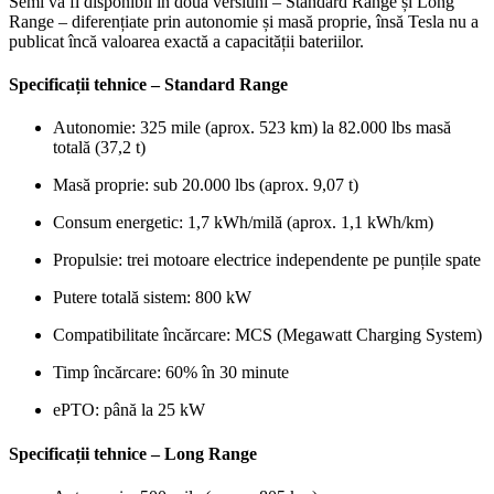
Semi va fi disponibil în două versiuni – Standard Range și Long
Range – diferențiate prin autonomie și masă proprie, însă Tesla nu a
publicat încă valoarea exactă a capacității bateriilor.
Specificații tehnice – Standard Range
Autonomie: 325 mile (aprox. 523 km) la 82.000 lbs masă
totală (37,2 t)
Masă proprie: sub 20.000 lbs (aprox. 9,07 t)
Consum energetic: 1,7 kWh/milă (aprox. 1,1 kWh/km)
Propulsie: trei motoare electrice independente pe punțile spate
Putere totală sistem: 800 kW
Compatibilitate încărcare: MCS (Megawatt Charging System)
Timp încărcare: 60% în 30 minute
ePTO: până la 25 kW
Specificații tehnice – Long Range