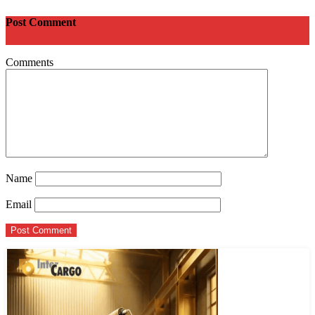
Post Comment
Comments
Name
Email