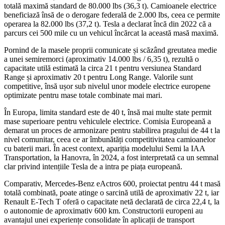
totală maximă standard de 80.000 lbs (36,3 t). Camioanele electrice
beneficiază însă de o derogare federală de 2.000 lbs, ceea ce permite
operarea la 82.000 lbs (37,2 t). Tesla a declarat încă din 2022 că a
parcurs cei 500 mile cu un vehicul încărcat la această masă maximă.
Pornind de la masele proprii comunicate și scăzând greutatea medie
a unei semiremorci (aproximativ 14.000 lbs / 6,35 t), rezultă o
capacitate utilă estimată la circa 21 t pentru versiunea Standard
Range și aproximativ 20 t pentru Long Range. Valorile sunt
competitive, însă ușor sub nivelul unor modele electrice europene
optimizate pentru mase totale combinate mai mari.
În Europa, limita standard este de 40 t, însă mai multe state permit
mase superioare pentru vehiculele electrice. Comisia Europeană a
demarat un proces de armonizare pentru stabilirea pragului de 44 t la
nivel comunitar, ceea ce ar îmbunătăți competitivitatea camioanelor
cu baterii mari. În acest context, apariția modelului Semi la
IAA
Transportation
, la Hanovra, în 2024, a fost interpretată ca un semnal
clar privind intențiile Tesla de a intra pe piața europeană.
Comparativ,
Mercedes-Benz eActros 600
, proiectat pentru 44 t masă
totală combinată, poate atinge o sarcină utilă de aproximativ 22 t, iar
Renault E-Tech T
oferă o capacitate netă declarată de circa 22,4 t, la
o autonomie de aproximativ 600 km. Constructorii europeni au
avantajul unei experiențe consolidate în aplicații de transport