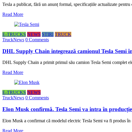
Tesla a publicat, fără un anunț formal, specificațiile actualizate pent
Read More
E-TRUCKS
NEWS
STIRI
TRUCK
TruckNews
0 Comments
DHL Supply Chain integrează camionul Tesla Semi în 
DHL Supply Chain a primit primul său camion Tesla Semi complet elec
Read More
E-TRUCKS
NEWS
TruckNews
0 Comments
Elon Musk confirmă. Tesla Semi va intra în producție 
Elon Musk a confirmat că modelul electric Tesla Semi va fi produs în
Read More