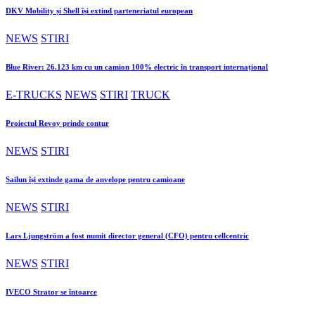
DKV Mobility și Shell își extind parteneriatul european
NEWS
STIRI
Blue River: 26.123 km cu un camion 100% electric în transport internațional
E-TRUCKS
NEWS
STIRI
TRUCK
Proiectul Revoy prinde contur
NEWS
STIRI
Sailun își extinde gama de anvelope pentru camioane
NEWS
STIRI
Lars Ljungström a fost numit director general (CFO) pentru cellcentric
NEWS
STIRI
IVECO Strator se întoarce