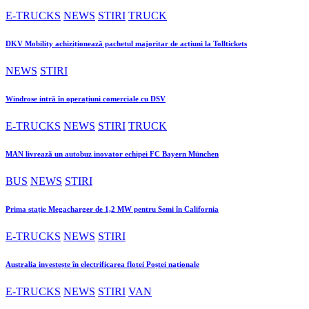
E-TRUCKS
NEWS
STIRI
TRUCK
DKV Mobility achiziționează pachetul majoritar de acțiuni la Tolltickets
NEWS
STIRI
Windrose intră în operațiuni comerciale cu DSV
E-TRUCKS
NEWS
STIRI
TRUCK
MAN livrează un autobuz inovator echipei FC Bayern München
BUS
NEWS
STIRI
Prima stație Megacharger de 1,2 MW pentru Semi în California
E-TRUCKS
NEWS
STIRI
Australia investește în electrificarea flotei Poștei naționale
E-TRUCKS
NEWS
STIRI
VAN