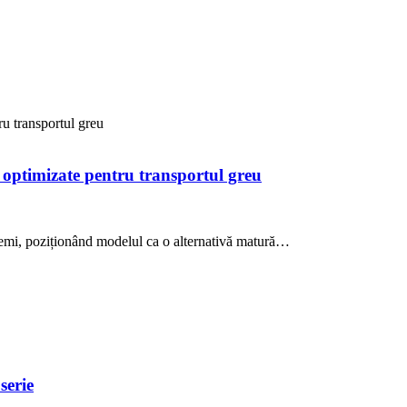
ru transportul greu
 optimizate pentru transportul greu
 Semi, poziționând modelul ca o alternativă matură…
serie