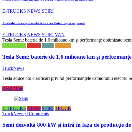
E-TRUCKS
NEWS
STIRI
Australia investește în electrificarea flotei Poștei naționale
E-TRUCKS
NEWS
STIRI
VAN
Tesla Semi: baterie de 1,6 milioane km și performanțe optimizate pent
E-TRUCKS
NEWS
STIRI
TRUCK
Tesla Semi: baterie de 1,6 milioane km și performanțe
TruckNews
Tesla aduce noi clarificări privind performanțele camionului electric
Read More
E-TRUCKS
NEWS
STIRI
TRUCK
TruckNews
0 Comments
Semi dezvoltă 800 kW și intră în faza de producție de 