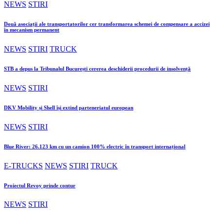
NEWS
STIRI
Două asociații ale transportatorilor cer transformarea schemei de compensare a accizei
în mecanism permanent
NEWS
STIRI
TRUCK
STB a depus la Tribunalul București cererea deschiderii procedurii de insolvență
NEWS
STIRI
DKV Mobility și Shell își extind parteneriatul european
NEWS
STIRI
Blue River: 26.123 km cu un camion 100% electric în transport internațional
E-TRUCKS
NEWS
STIRI
TRUCK
Proiectul Revoy prinde contur
NEWS
STIRI