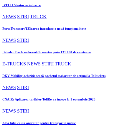
IVECO Strator se întoarce
NEWS
STIRI
TRUCK
BursaTransport/123cargo introduce o nouă funcționalitate
NEWS
STIRI
Daimler Truck recheamă în service peste 131.000 de camioane
E-TRUCKS
NEWS
STIRI
TRUCK
DKV Mobility achiziționează pachetul majoritar de acțiuni la Tolltickets
NEWS
STIRI
CNAIR: Aplicarea tarifelor TollRo va începe la 1 octombrie 2026
NEWS
STIRI
Alba Iulia caută operator pentru transportul public