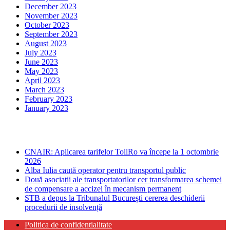
December 2023
November 2023
October 2023
September 2023
August 2023
July 2023
June 2023
May 2023
April 2023
March 2023
February 2023
January 2023
Ultima ora
CNAIR: Aplicarea tarifelor TollRo va începe la 1 octombrie
2026
Alba Iulia caută operator pentru transportul public
Două asociații ale transportatorilor cer transformarea schemei
de compensare a accizei în mecanism permanent
STB a depus la Tribunalul București cererea deschiderii
procedurii de insolvență
Politica de confidentialitate