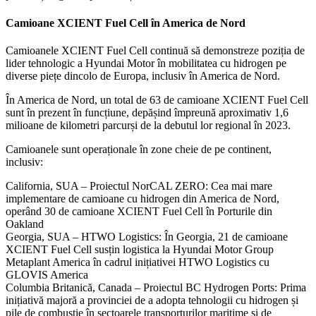
Camioane XCIENT Fuel Cell în America de Nord
Camioanele XCIENT Fuel Cell continuă să demonstreze poziția de
lider tehnologic a Hyundai Motor în mobilitatea cu hidrogen pe
diverse piețe dincolo de Europa, inclusiv în America de Nord.
În America de Nord, un total de 63 de camioane XCIENT Fuel Cell
sunt în prezent în funcțiune, depășind împreună aproximativ 1,6
milioane de kilometri parcurși de la debutul lor regional în 2023.
Camioanele sunt operaționale în zone cheie de pe continent,
inclusiv:
California, SUA – Proiectul NorCAL ZERO: Cea mai mare
implementare de camioane cu hidrogen din America de Nord,
operând 30 de camioane XCIENT Fuel Cell în Porturile din
Oakland
Georgia, SUA – HTWO Logistics: În Georgia, 21 de camioane
XCIENT Fuel Cell susțin logistica la Hyundai Motor Group
Metaplant America în cadrul inițiativei HTWO Logistics cu
GLOVIS America
Columbia Britanică, Canada – Proiectul BC Hydrogen Ports: Prima
inițiativă majoră a provinciei de a adopta tehnologii cu hidrogen și
pile de combustie în sectoarele transporturilor maritime și de