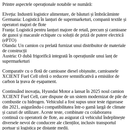
Printre aspectele operaționale notabile se numără:
Elveția: Industrii logistice alimentare, de băuturi și îmbrăcăminte
Germania: Logistică în lanțuri de supermarketuri, companii textile și
operatori majori de flote
Franța: Logistică pentru lanțuri majore de retail, precum și camioane
de gunoi și macarale echipate cu soluții de priză de putere electrică
(ePTO)
Olanda: Un camion cu prelată furnizat unui distribuitor de materiale
de construcții
Austria: O dubă frigorifică integrată în operațiunile unui lanț de
supermarketuri
Comparativ cu o flotă de camioane diesel obișnuite, camioanele
XCIENT Fuel Cell oferă o reducere semnificativă a emisiilor de
carbon la țeava de eșapament.
Continuând inovația, Hyundai Motor a lansat în 2025 noul camion
XCIENT Fuel Cell, care dispune de un sistem modernizat de pile de
combustie cu hidrogen. Vehiculul a fost supus unor teste riguroase
din 2021, asigurându-i compatibilitatea într-o gamă largă de climate
și cazuri de utilizare. Aceste teste, combinate cu colaborarea
continuă cu operatorii de flote, au asigurat că vehiculul îndeplinește
diversele nevoi de conducere ale clienților, inclusiv transportul
portuar și logistica pe distanțe medii.