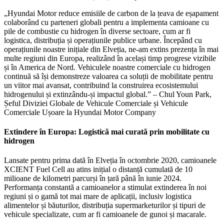
„Hyundai Motor reduce emisiile de carbon de la țeava de eșapament
colaborând cu parteneri globali pentru a implementa camioane cu
pile de combustie cu hidrogen în diverse sectoare, cum ar fi
logistica, distribuția și operațiunile publice urbane. Începând cu
operațiunile noastre inițiale din Elveția, ne-am extins prezența în mai
multe regiuni din Europa, realizând în același timp progrese vizibile
și în America de Nord. Vehiculele noastre comerciale cu hidrogen
continuă să își demonstreze valoarea ca soluții de mobilitate pentru
un viitor mai avansat, contribuind la construirea ecosistemului
hidrogenului și extinzându-și impactul global.” – Chul Youn Park,
Șeful Diviziei Globale de Vehicule Comerciale și Vehicule
Comerciale Ușoare la Hyundai Motor Company
Extindere în Europa: Logistică mai curată prin mobilitate cu
hidrogen
Lansate pentru prima dată în Elveția în octombrie 2020, camioanele
XCIENT Fuel Cell au atins inițial o distanță cumulată de 10
milioane de kilometri parcurși în țară până în iunie 2024.
Performanța constantă a camioanelor a stimulat extinderea în noi
regiuni și o gamă tot mai mare de aplicații, inclusiv logistica
alimentelor și băuturilor, distribuția supermarketurilor și tipuri de
vehicule specializate, cum ar fi camioanele de gunoi și macarale.