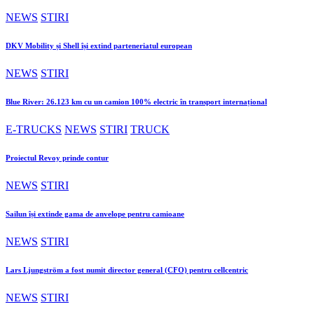
NEWS
STIRI
DKV Mobility și Shell își extind parteneriatul european
NEWS
STIRI
Blue River: 26.123 km cu un camion 100% electric în transport internațional
E-TRUCKS
NEWS
STIRI
TRUCK
Proiectul Revoy prinde contur
NEWS
STIRI
Sailun își extinde gama de anvelope pentru camioane
NEWS
STIRI
Lars Ljungström a fost numit director general (CFO) pentru cellcentric
NEWS
STIRI