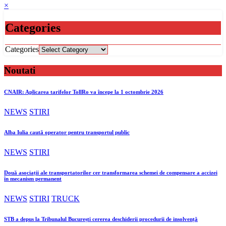
×
Categories
Categories
Noutati
CNAIR: Aplicarea tarifelor TollRo va începe la 1 octombrie 2026
NEWS
STIRI
Alba Iulia caută operator pentru transportul public
NEWS
STIRI
Două asociații ale transportatorilor cer transformarea schemei de compensare a accizei
în mecanism permanent
NEWS
STIRI
TRUCK
STB a depus la Tribunalul București cererea deschiderii procedurii de insolvență