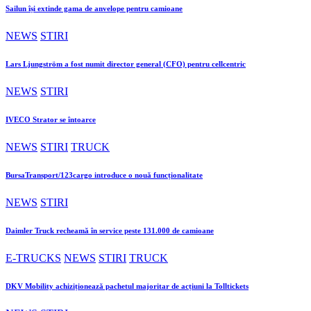
Sailun își extinde gama de anvelope pentru camioane
NEWS
STIRI
Lars Ljungström a fost numit director general (CFO) pentru cellcentric
NEWS
STIRI
IVECO Strator se întoarce
NEWS
STIRI
TRUCK
BursaTransport/123cargo introduce o nouă funcționalitate
NEWS
STIRI
Daimler Truck recheamă în service peste 131.000 de camioane
E-TRUCKS
NEWS
STIRI
TRUCK
DKV Mobility achiziționează pachetul majoritar de acțiuni la Tolltickets