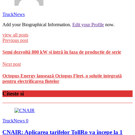
TruckNews
Add your Biographical Information.
Edit your Profile
now.
view all posts
Previous post
Semi dezvoltă 800 kW și intră în faza de producție de serie
Next post
Octopus Energy lansează Octopus Fleet, o soluție integrată
pentru electrificarea flotelor
Citeste si
TruckNews
0
CNAIR: Aplicarea tarifelor TollRo va începe la 1