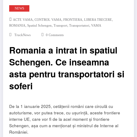
NEWS
,
,
,
,
ACTE VAMA
CONTROL VAMA
FRONTIERA
LIBERA TRECERE
,
,
,
,
ROMANIA
Spatiul Schengen
Transport
Transportatori
VAMA
TruckNews
0 Comments
Romania a intrat in spatiul
Schengen. Ce inseamna
asta pentru transportatori si
soferi
De la 1 ianuarie 2025, cetățenii români care circulă cu
autoturisme, vor putea trece, cu ușurință, aceste frontiere
interne UE, care vor fi de la acel moment și frontiere
Schengen, așa cum a menționat și ministrul de Interne al
României.