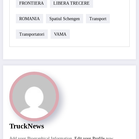
FRONTIERA
LIBERA TRECERE
ROMANIA
Spatiul Schengen
Transport
Transportatori
VAMA
TruckNews
Add your Biographical Information.
Edit your Profile
now.