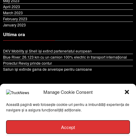
May 2023
April 2023
March 2023
February 2023
January 2023
Ultima ora
DKV Mobility și Shell își extind parteneriatul european
Blue River: 26.123 km cu un camion 100% electric în transport internațional
Proiectul Revoy prinde contur
Sailun își extinde gama de anvelope pentru camioane
Manage Cookie Consent
Politica de confidentialitate
Ce este un cookie si cum se poate dezactiva
Cookie Policy (EU)
Despre noi
Contact
Această pagină web folosește cookie-uri pentru a îmbunătăți experiența de
navigare și a asigura funcționalițăți adiționale.
Copyright © 2024 by TruckNews.ro Toate drepturile sunt rezervate | Powered By
SpiceThemes
Accept