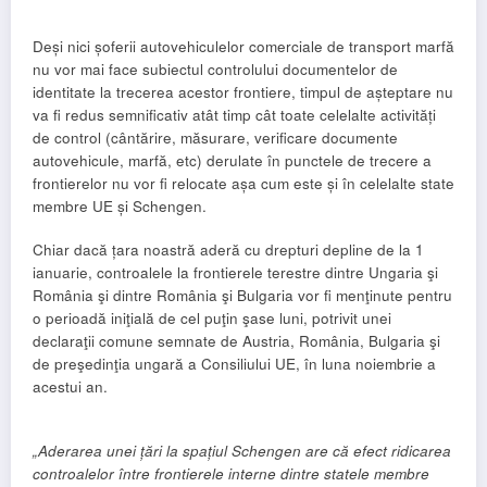
Deși nici șoferii autovehiculelor comerciale de transport marfă
nu vor mai face subiectul controlului documentelor de
identitate la trecerea acestor frontiere, timpul de așteptare nu
va fi redus semnificativ atât timp cât toate celelalte activități
de control (cântărire, măsurare, verificare documente
autovehicule, marfă, etc) derulate în punctele de trecere a
frontierelor nu vor fi relocate așa cum este și în celelalte state
membre UE și Schengen.
Chiar dacă țara noastră aderă cu drepturi depline de la 1
ianuarie, controalele la frontierele terestre dintre Ungaria şi
România şi dintre România şi Bulgaria vor fi menţinute pentru
o perioadă iniţială de cel puţin şase luni, potrivit unei
declaraţii comune semnate de Austria, România, Bulgaria şi
de preşedinţia ungară a Consiliului UE, în luna noiembrie a
acestui an.
„Aderarea unei țări la spațiul Schengen are că efect ridicarea
controalelor între frontierele interne dintre statele membre