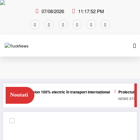
Skip
to
07/08/2026
11:17:53 PM
content
km cu un camion 100% electric în transport internațional
Proiectul Revoy pr
Noutati
RI
TRUCK
NEWS
STIRI