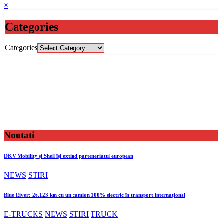
×
Categories
Categories
Noutati
DKV Mobility și Shell își extind parteneriatul european
NEWS
STIRI
Blue River: 26.123 km cu un camion 100% electric în transport internațional
E-TRUCKS
NEWS
STIRI
TRUCK