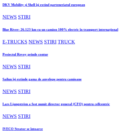
DKV Mobility și Shell își extind parteneriatul european
NEWS
STIRI
Blue River: 26.123 km cu un camion 100% electric în transport internațional
E-TRUCKS
NEWS
STIRI
TRUCK
Proiectul Revoy prinde contur
NEWS
STIRI
Sailun își extinde gama de anvelope pentru camioane
NEWS
STIRI
Lars Ljungström a fost numit director general (CFO) pentru cellcentric
NEWS
STIRI
IVECO Strator se întoarce