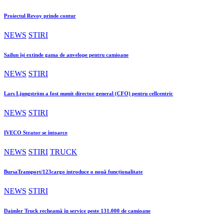
Proiectul Revoy prinde contur
NEWS
STIRI
Sailun își extinde gama de anvelope pentru camioane
NEWS
STIRI
Lars Ljungström a fost numit director general (CFO) pentru cellcentric
NEWS
STIRI
IVECO Strator se întoarce
NEWS
STIRI
TRUCK
BursaTransport/123cargo introduce o nouă funcționalitate
NEWS
STIRI
Daimler Truck recheamă în service peste 131.000 de camioane