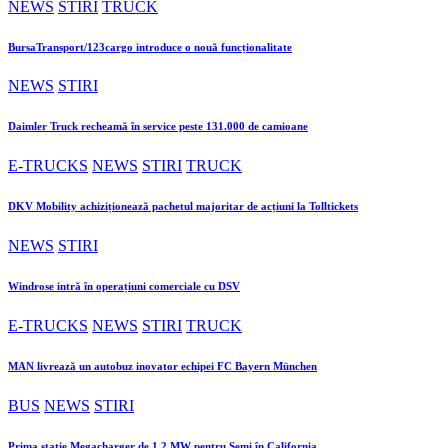
NEWS
STIRI
TRUCK
BursaTransport/123cargo introduce o nouă funcționalitate
NEWS
STIRI
Daimler Truck recheamă în service peste 131.000 de camioane
E-TRUCKS
NEWS
STIRI
TRUCK
DKV Mobility achiziționează pachetul majoritar de acțiuni la Tolltickets
NEWS
STIRI
Windrose intră în operațiuni comerciale cu DSV
E-TRUCKS
NEWS
STIRI
TRUCK
MAN livrează un autobuz inovator echipei FC Bayern München
BUS
NEWS
STIRI
Prima stație Megacharger de 1,2 MW pentru Semi în California