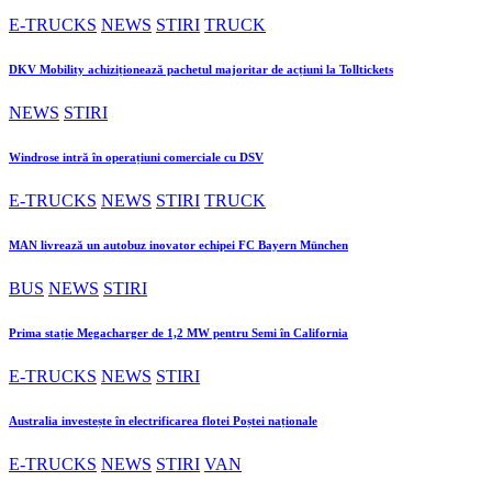
E-TRUCKS
NEWS
STIRI
TRUCK
DKV Mobility achiziționează pachetul majoritar de acțiuni la Tolltickets
NEWS
STIRI
Windrose intră în operațiuni comerciale cu DSV
E-TRUCKS
NEWS
STIRI
TRUCK
MAN livrează un autobuz inovator echipei FC Bayern München
BUS
NEWS
STIRI
Prima stație Megacharger de 1,2 MW pentru Semi în California
E-TRUCKS
NEWS
STIRI
Australia investește în electrificarea flotei Poștei naționale
E-TRUCKS
NEWS
STIRI
VAN