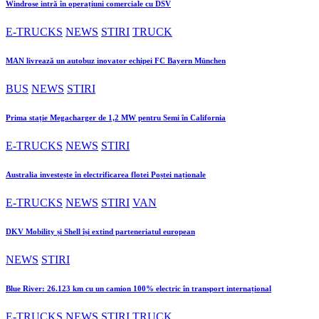
Windrose intră în operațiuni comerciale cu DSV
E-TRUCKS
NEWS
STIRI
TRUCK
MAN livrează un autobuz inovator echipei FC Bayern München
BUS
NEWS
STIRI
Prima stație Megacharger de 1,2 MW pentru Semi în California
E-TRUCKS
NEWS
STIRI
Australia investește în electrificarea flotei Poștei naționale
E-TRUCKS
NEWS
STIRI
VAN
DKV Mobility și Shell își extind parteneriatul european
NEWS
STIRI
Blue River: 26.123 km cu un camion 100% electric în transport internațional
E-TRUCKS
NEWS
STIRI
TRUCK