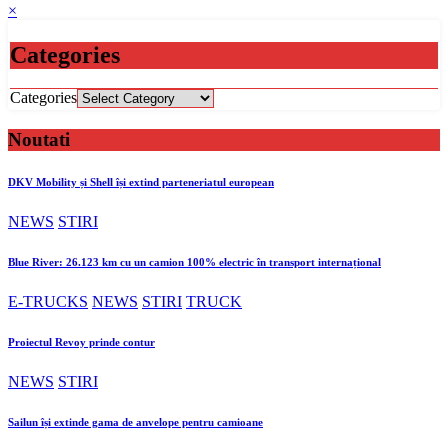
×
Categories
Categories
Noutati
DKV Mobility și Shell își extind parteneriatul european
NEWS
STIRI
Blue River: 26.123 km cu un camion 100% electric în transport internațional
E-TRUCKS
NEWS
STIRI
TRUCK
Proiectul Revoy prinde contur
NEWS
STIRI
Sailun își extinde gama de anvelope pentru camioane