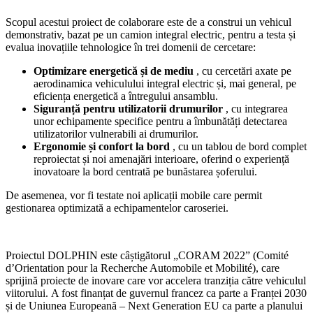
Scopul acestui proiect de colaborare este de a construi un vehicul
demonstrativ, bazat pe un camion integral electric, pentru a testa și
evalua inovațiile tehnologice în trei domenii de cercetare:
Optimizare energetică și de mediu
, cu cercetări axate pe
aerodinamica vehiculului integral electric și, mai general, pe
eficiența energetică a întregului ansamblu.
Siguranță pentru utilizatorii drumurilor
, cu integrarea
unor echipamente specifice pentru a îmbunătăți detectarea
utilizatorilor vulnerabili ai drumurilor.
Ergonomie și confort la bord
, cu un tablou de bord complet
reproiectat și noi amenajări interioare, oferind o experiență
inovatoare la bord centrată pe bunăstarea șoferului.
De asemenea, vor fi testate noi aplicații mobile care permit
gestionarea optimizată a echipamentelor caroseriei.
Proiectul DOLPHIN este câștigătorul „CORAM 2022” (Comité
d’Orientation pour la Recherche Automobile et Mobilité), care
sprijină proiecte de inovare care vor accelera tranziția către vehiculul
viitorului. A fost finanțat de guvernul francez ca parte a Franței 2030
și de Uniunea Europeană – Next Generation EU ca parte a planului