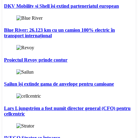
DKV Mobility și Shell își extind parteneriatul european
Blue River: 26.123 km cu un camion 100% electric în
transport internațional
Proiectul Revoy prinde contur
Sailun își extinde gama de anvelope pentru camioane
Lars Ljungström a fost numit director general (CFO) pentru
cellcentric
IVECO Strator se întoarce