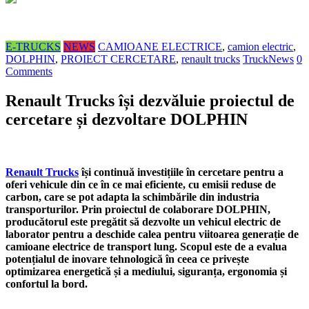
E-TRUCKS
NEWS
CAMIOANE ELECTRICE
,
camion electric
,
DOLPHIN
,
PROIECT CERCETARE
,
renault trucks
TruckNews
0
Comments
Renault Trucks își dezvăluie proiectul de
cercetare și dezvoltare DOLPHIN
Renault Trucks
își continuă investițiile în cercetare pentru a
oferi vehicule din ce în ce mai eficiente, cu emisii reduse de
carbon, care se pot adapta la schimbările din industria
transporturilor. Prin proiectul de colaborare DOLPHIN,
producătorul este pregătit să dezvolte un vehicul electric de
laborator pentru a deschide calea pentru viitoarea generație de
camioane electrice de transport lung. Scopul este de a evalua
potențialul de inovare tehnologică în ceea ce privește
optimizarea energetică și a mediului, siguranța, ergonomia și
confortul la bord.