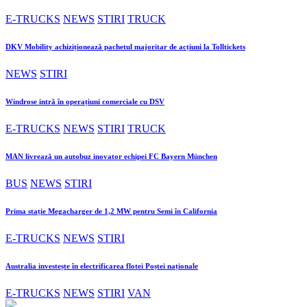
E-TRUCKS
NEWS
STIRI
TRUCK
DKV Mobility achiziționează pachetul majoritar de acțiuni la Tolltickets
NEWS
STIRI
Windrose intră în operațiuni comerciale cu DSV
E-TRUCKS
NEWS
STIRI
TRUCK
MAN livrează un autobuz inovator echipei FC Bayern München
BUS
NEWS
STIRI
Prima stație Megacharger de 1,2 MW pentru Semi în California
E-TRUCKS
NEWS
STIRI
Australia investește în electrificarea flotei Poștei naționale
E-TRUCKS
NEWS
STIRI
VAN