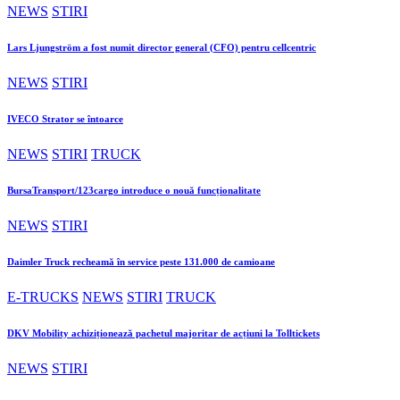
NEWS
STIRI
Lars Ljungström a fost numit director general (CFO) pentru cellcentric
NEWS
STIRI
IVECO Strator se întoarce
NEWS
STIRI
TRUCK
BursaTransport/123cargo introduce o nouă funcționalitate
NEWS
STIRI
Daimler Truck recheamă în service peste 131.000 de camioane
E-TRUCKS
NEWS
STIRI
TRUCK
DKV Mobility achiziționează pachetul majoritar de acțiuni la Tolltickets
NEWS
STIRI