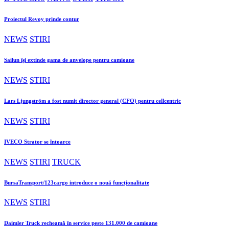
Proiectul Revoy prinde contur
NEWS
STIRI
Sailun își extinde gama de anvelope pentru camioane
NEWS
STIRI
Lars Ljungström a fost numit director general (CFO) pentru cellcentric
NEWS
STIRI
IVECO Strator se întoarce
NEWS
STIRI
TRUCK
BursaTransport/123cargo introduce o nouă funcționalitate
NEWS
STIRI
Daimler Truck recheamă în service peste 131.000 de camioane