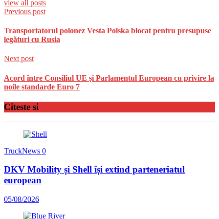
view all posts
Previous post
Transportatorul polonez Vesta Polska blocat pentru presupuse
legături cu Rusia
Next post
Acord între Consiliul UE și Parlamentul European cu privire la
noile standarde Euro 7
Citeste si
TruckNews
0
DKV Mobility și Shell își extind parteneriatul
european
05/08/2026