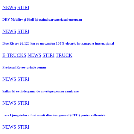
NEWS
STIRI
DKV Mobility și Shell își extind parteneriatul european
NEWS
STIRI
Blue River: 26.123 km cu un camion 100% electric în transport internațional
E-TRUCKS
NEWS
STIRI
TRUCK
Proiectul Revoy prinde contur
NEWS
STIRI
Sailun își extinde gama de anvelope pentru camioane
NEWS
STIRI
Lars Ljungström a fost numit director general (CFO) pentru cellcentric
NEWS
STIRI