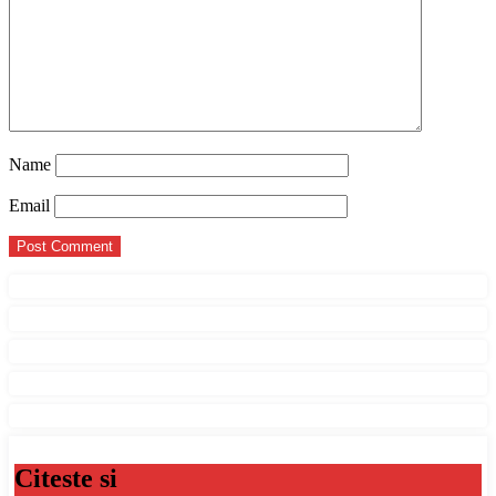
Name
Email
Citeste si