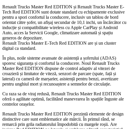
Renault Trucks Master Red EDITION și Renault Trucks Master E-
Tech Red EDITION sunt dotate standard cu echipamente exclusive
pentru a spori confortul la conducere, inclusiv un tablou de bord
orientat către șofer, un afișaj secundar de 10,1 inchi, un încărcător cu
inducție și compatibilitate wireless cu Apple CarPlay și Android
Auto, acces la Servicii Google, climatizare automată și spațiu
generos de depozitare.
Renault Trucks Master E-Tech Red EDITION are și un cluster
digital ca standard.
În plus, noile sisteme avansate de asistență a șoferului (ADAS)
sporesc siguranța și confortul la conducere. Noul Renault Trucks
Master Red EDITION dispune de control adaptiv al vitezei de
croazieră și limitator de viteză, senzori de parcare (spate, față și
lateral) cu cameră de marșarier, asistență pentru benzi, avertizare
pentru unghiul mort și recunoaștere a semnelor de circulație.
Cu raza sa de viraj redusă, Renault Trucks Master Red EDITION
oferă o agilitate optimă, facilitând manevrarea în spațiile înguste ale
centrelor orașelor.
Renault Trucks Master Red EDITION prezintă elemente de design
distinctive care sunt emblematice ale mărcii. În primul rând, se
remarcă prin grila radiatorului împodobită cu margele roșii. Are