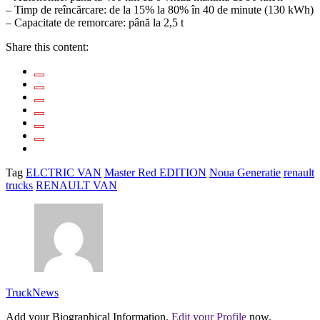
– Timp de reîncărcare: de la 15% la 80% în 40 de minute (130 kWh)
– Capacitate de remorcare: până la 2,5 t
Share this content:
Tag
ELCTRIC VAN
Master Red EDITION
Noua Generatie
renault
trucks
RENAULT VAN
TruckNews
Add your Biographical Information.
Edit your Profile
now.