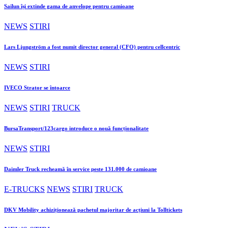
Sailun își extinde gama de anvelope pentru camioane
NEWS
STIRI
Lars Ljungström a fost numit director general (CFO) pentru cellcentric
NEWS
STIRI
IVECO Strator se întoarce
NEWS
STIRI
TRUCK
BursaTransport/123cargo introduce o nouă funcționalitate
NEWS
STIRI
Daimler Truck recheamă în service peste 131.000 de camioane
E-TRUCKS
NEWS
STIRI
TRUCK
DKV Mobility achiziționează pachetul majoritar de acțiuni la Tolltickets