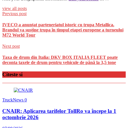
view all posts
Previous post
IVECO a anunțat parteneriatul istoric cu trupa Metallica.
Brandul va susține trupa în timpul etapei europene a turneului
M72 World Tour
Next post
Taxa de drum din Italia: DKV BOX ITALIA FLEET poate
deconta taxele de drum pentru vehicule de până la 3,5 tone
Citeste si
TruckNews
0
CNAIR: Aplicarea tarifelor TollRo va începe la 1
octombrie 2026