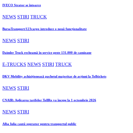
IVECO Strator se întoarce
NEWS
STIRI
TRUCK
BursaTransport/123cargo introduce o nouă funcționalitate
NEWS
STIRI
Daimler Truck recheamă în service peste 131.000 de camioane
E-TRUCKS
NEWS
STIRI
TRUCK
DKV Mobility achiziționează pachetul majoritar de acțiuni la Tolltickets
NEWS
STIRI
CNAIR: Aplicarea tarifelor TollRo va începe la 1 octombrie 2026
NEWS
STIRI
Alba Iulia caută operator pentru transportul public