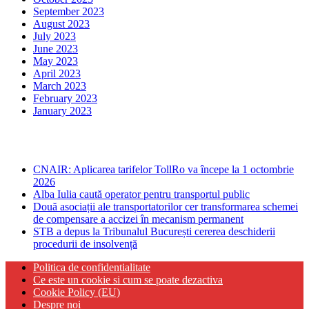
September 2023
August 2023
July 2023
June 2023
May 2023
April 2023
March 2023
February 2023
January 2023
Ultima ora
CNAIR: Aplicarea tarifelor TollRo va începe la 1 octombrie
2026
Alba Iulia caută operator pentru transportul public
Două asociații ale transportatorilor cer transformarea schemei
de compensare a accizei în mecanism permanent
STB a depus la Tribunalul București cererea deschiderii
procedurii de insolvență
Politica de confidentialitate
Ce este un cookie si cum se poate dezactiva
Cookie Policy (EU)
Despre noi