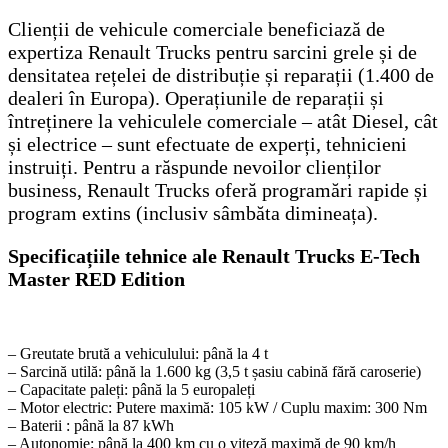
Clienții de vehicule comerciale beneficiază de
expertiza Renault Trucks pentru sarcini grele și de
densitatea rețelei de distribuție și reparații (1.400 de
dealeri în Europa). Operațiunile de reparații și
întreținere la vehiculele comerciale – atât Diesel, cât
și electrice – sunt efectuate de experți, tehnicieni
instruiți. Pentru a răspunde nevoilor clienților
business, Renault Trucks oferă programări rapide și
program extins (inclusiv sâmbăta dimineața).
Specificațiile tehnice ale Renault Trucks E-Tech
Master RED Edition
– Greutate brută a vehiculului: până la 4 t
– Sarcină utilă: până la 1.600 kg (3,5 t șasiu cabină fără caroserie)
– Capacitate paleți: până la 5 europaleți
– Motor electric: Putere maximă: 105 kW / Cuplu maxim: 300 Nm
– Baterii : până la 87 kWh
– Autonomie: până la 400 km cu o viteză maximă de 90 km/h