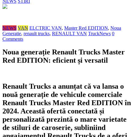
NEWS
STIRI
NEWS
VAN
ELCTRIC VAN
,
Master Red EDITION
,
Noua
Generatie
,
renault trucks
,
RENAULT VAN
TruckNews
0
Comments
Noua generație Renault Trucks Master
Red EDITION: eficient și versatil
Renault Trucks a anunțat că va lansa o
nouă generație de vehicule comerciale
Renault Trucks Master Red EDITION în
2024. Această ofertă conectată și
personalizată prezintă o mare varietate
de stiluri de caroserie, subliniind
angajamentul Renault Trucks de a oferi