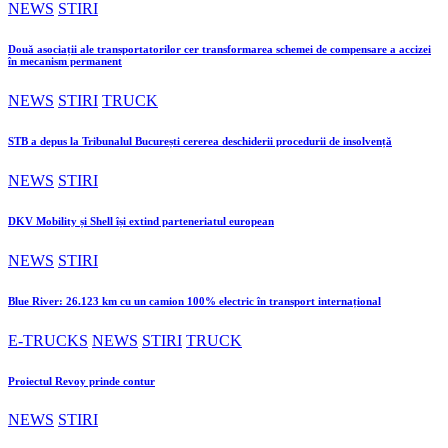
NEWS
STIRI
Două asociații ale transportatorilor cer transformarea schemei de compensare a accizei
în mecanism permanent
NEWS
STIRI
TRUCK
STB a depus la Tribunalul București cererea deschiderii procedurii de insolvență
NEWS
STIRI
DKV Mobility și Shell își extind parteneriatul european
NEWS
STIRI
Blue River: 26.123 km cu un camion 100% electric în transport internațional
E-TRUCKS
NEWS
STIRI
TRUCK
Proiectul Revoy prinde contur
NEWS
STIRI