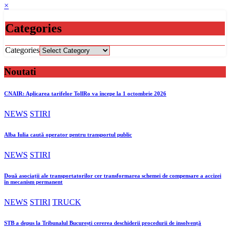
×
Categories
Categories
Noutati
CNAIR: Aplicarea tarifelor TollRo va începe la 1 octombrie 2026
NEWS
STIRI
Alba Iulia caută operator pentru transportul public
NEWS
STIRI
Două asociații ale transportatorilor cer transformarea schemei de compensare a accizei
în mecanism permanent
NEWS
STIRI
TRUCK
STB a depus la Tribunalul București cererea deschiderii procedurii de insolvență