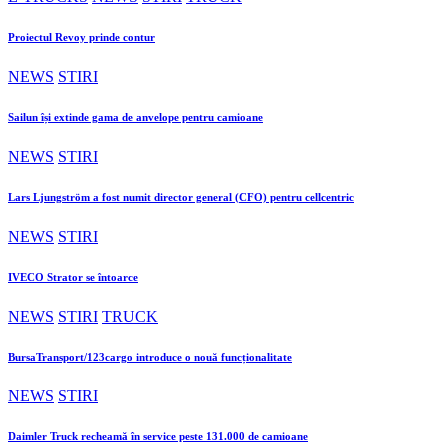
Proiectul Revoy prinde contur
NEWS
STIRI
Sailun își extinde gama de anvelope pentru camioane
NEWS
STIRI
Lars Ljungström a fost numit director general (CFO) pentru cellcentric
NEWS
STIRI
IVECO Strator se întoarce
NEWS
STIRI
TRUCK
BursaTransport/123cargo introduce o nouă funcționalitate
NEWS
STIRI
Daimler Truck recheamă în service peste 131.000 de camioane