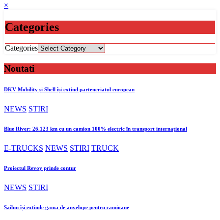
×
Categories
Categories
Noutati
DKV Mobility și Shell își extind parteneriatul european
NEWS
STIRI
Blue River: 26.123 km cu un camion 100% electric în transport internațional
E-TRUCKS
NEWS
STIRI
TRUCK
Proiectul Revoy prinde contur
NEWS
STIRI
Sailun își extinde gama de anvelope pentru camioane