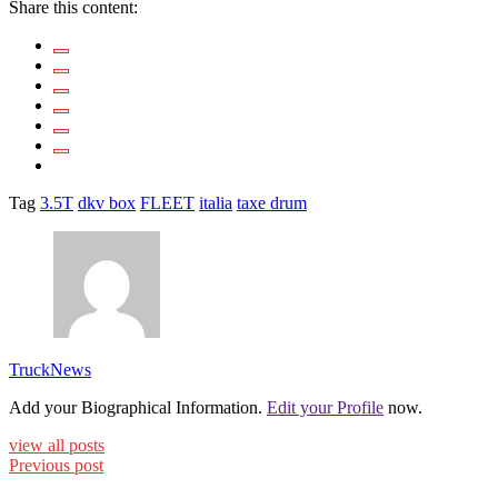
Share this content:
Tag
3.5T
dkv box
FLEET
italia
taxe drum
TruckNews
Add your Biographical Information.
Edit your Profile
now.
view all posts
Previous post