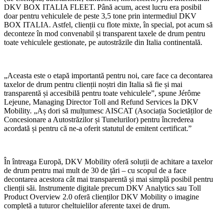
DKV BOX ITALIA FLEET. Până acum, acest lucru era posibil
doar pentru vehiculele de peste 3,5 tone prin intermediul DKV
BOX ITALIA. Astfel, clienții cu flote mixte, în special, pot acum să
deconteze în mod convenabil și transparent taxele de drum pentru
toate vehiculele gestionate, pe autostrăzile din Italia continentală.
„Aceasta este o etapă importantă pentru noi, care face ca decontarea
taxelor de drum pentru clienții noștri din Italia să fie și mai
transparentă și accesibilă pentru toate vehiculele”, spune Jérôme
Lejeune, Managing Director Toll and Refund Services la DKV
Mobility. „Aș dori să mulțumesc AISCAT (Asociația Societăților de
Concesionare a Autostrăzilor și Tunelurilor) pentru încrederea
acordată și pentru că ne-a oferit statutul de emitent certificat.”
În întreaga Europă, DKV Mobility oferă soluții de achitare a taxelor
de drum pentru mai mult de 30 de țări – cu scopul de a face
decontarea acestora cât mai transparentă și mai simplă posibil pentru
clienții săi. Instrumente digitale precum DKV Analytics sau Toll
Product Overview 2.0 oferă clienților DKV Mobility o imagine
completă a tuturor cheltuielilor aferente taxei de drum.