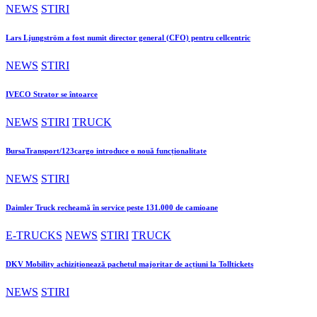
NEWS
STIRI
Lars Ljungström a fost numit director general (CFO) pentru cellcentric
NEWS
STIRI
IVECO Strator se întoarce
NEWS
STIRI
TRUCK
BursaTransport/123cargo introduce o nouă funcționalitate
NEWS
STIRI
Daimler Truck recheamă în service peste 131.000 de camioane
E-TRUCKS
NEWS
STIRI
TRUCK
DKV Mobility achiziționează pachetul majoritar de acțiuni la Tolltickets
NEWS
STIRI