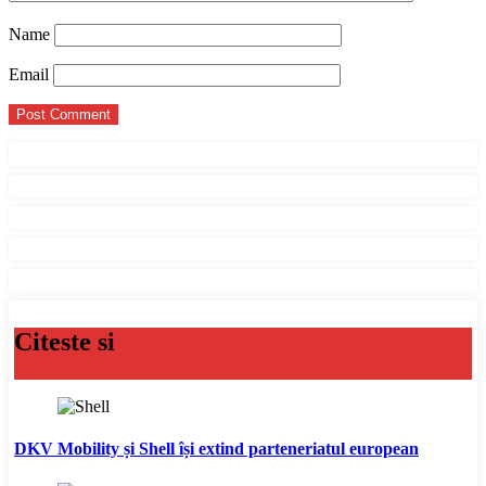
Name
Email
Citeste si
DKV Mobility și Shell își extind parteneriatul european