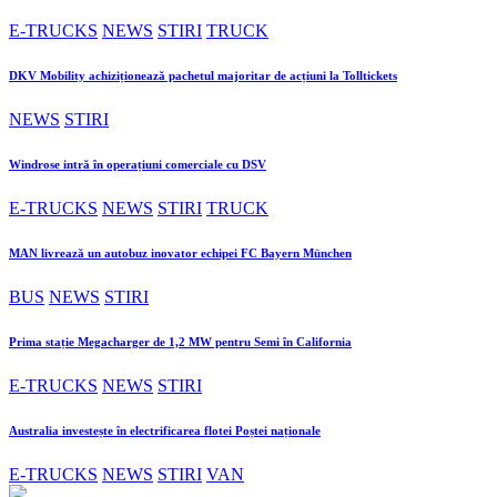
E-TRUCKS
NEWS
STIRI
TRUCK
DKV Mobility achiziționează pachetul majoritar de acțiuni la Tolltickets
NEWS
STIRI
Windrose intră în operațiuni comerciale cu DSV
E-TRUCKS
NEWS
STIRI
TRUCK
MAN livrează un autobuz inovator echipei FC Bayern München
BUS
NEWS
STIRI
Prima stație Megacharger de 1,2 MW pentru Semi în California
E-TRUCKS
NEWS
STIRI
Australia investește în electrificarea flotei Poștei naționale
E-TRUCKS
NEWS
STIRI
VAN