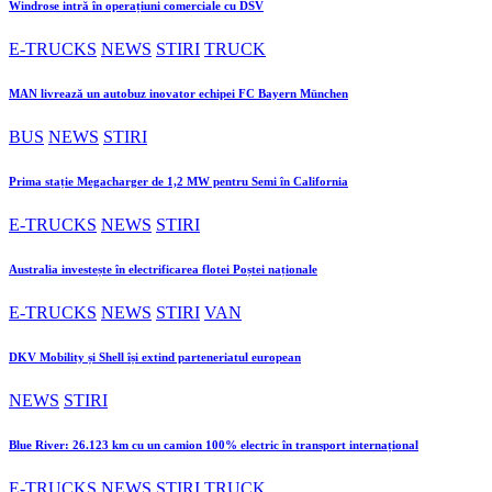
Windrose intră în operațiuni comerciale cu DSV
E-TRUCKS
NEWS
STIRI
TRUCK
MAN livrează un autobuz inovator echipei FC Bayern München
BUS
NEWS
STIRI
Prima stație Megacharger de 1,2 MW pentru Semi în California
E-TRUCKS
NEWS
STIRI
Australia investește în electrificarea flotei Poștei naționale
E-TRUCKS
NEWS
STIRI
VAN
DKV Mobility și Shell își extind parteneriatul european
NEWS
STIRI
Blue River: 26.123 km cu un camion 100% electric în transport internațional
E-TRUCKS
NEWS
STIRI
TRUCK