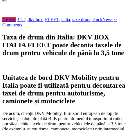
NEWS
3.5T
,
dkv box
,
FLEET
,
italia
,
taxe drum
TruckNews
0
Comments
Taxa de drum din Italia: DKV BOX
ITALIA FLEET poate deconta taxele de
drum pentru vehicule de până la 3,5 tone
Unitatea de bord DKV Mobility pentru
Italia poate fi utilizată pentru decontarea
taxei de drum pentru autoturisme,
camionete și motociclete
De acum, clienții DKV Mobility, furnizorul european de top de
servicii și soluții de plată B2B pentru domeniul transportului rutier,
pot să-și achite taxele de drum pentru vehiculele de până la 3,5 tone
(de exemplu, autoturisme, camionete, motociclete) prin intermediul