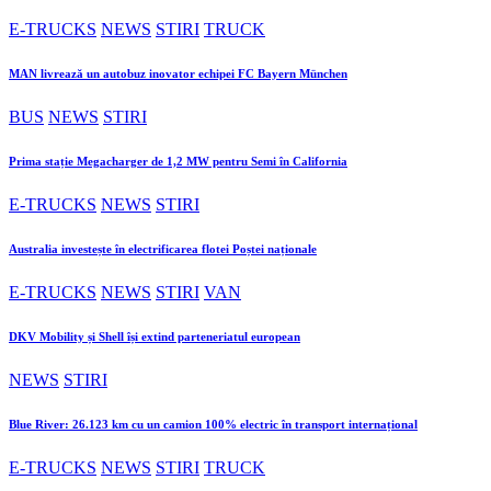
E-TRUCKS
NEWS
STIRI
TRUCK
MAN livrează un autobuz inovator echipei FC Bayern München
BUS
NEWS
STIRI
Prima stație Megacharger de 1,2 MW pentru Semi în California
E-TRUCKS
NEWS
STIRI
Australia investește în electrificarea flotei Poștei naționale
E-TRUCKS
NEWS
STIRI
VAN
DKV Mobility și Shell își extind parteneriatul european
NEWS
STIRI
Blue River: 26.123 km cu un camion 100% electric în transport internațional
E-TRUCKS
NEWS
STIRI
TRUCK