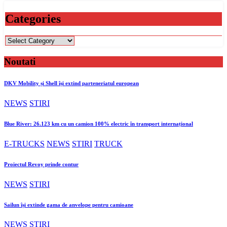
Categories
Categories
Noutati
DKV Mobility și Shell își extind parteneriatul european
NEWS
STIRI
Blue River: 26.123 km cu un camion 100% electric în transport internațional
E-TRUCKS
NEWS
STIRI
TRUCK
Proiectul Revoy prinde contur
NEWS
STIRI
Sailun își extinde gama de anvelope pentru camioane
NEWS
STIRI