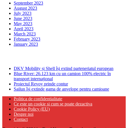
September 2023
August 2023
July 2023
June 2023
May 2023
April 2023
March 2023
February 2023
January 2023
Ultima ora
DKV Mobility și Shell își extind parteneriatul european
Blue River: 26.123 km cu un camion 100% electric în
transport internațional
Proiectul Revoy prinde contur
Sailun își extinde gama de anvelope pentru camioane
Politica de confidentialitate
Ce este un cookie si cum se poate dezactiva
Cookie Policy (EU)
Despre noi
Contact