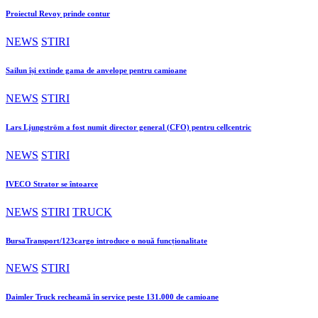
Proiectul Revoy prinde contur
NEWS
STIRI
Sailun își extinde gama de anvelope pentru camioane
NEWS
STIRI
Lars Ljungström a fost numit director general (CFO) pentru cellcentric
NEWS
STIRI
IVECO Strator se întoarce
NEWS
STIRI
TRUCK
BursaTransport/123cargo introduce o nouă funcționalitate
NEWS
STIRI
Daimler Truck recheamă în service peste 131.000 de camioane