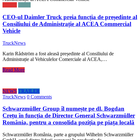
NEWS
STIRI
CEO-ul Daimler Truck preia funcția de președinte al
Consiliului de Administrație al ACEA Commercial
Vehicle
TruckNews
Karin Rådström a fost aleasă președinte al Consiliului de
Administrație al Vehiculelor Comerciale al ACEA,…
Read More
NEWS
TRAILER
TruckNews
0 Comments
Schwarzmüller Group îl numește pe dl. Bogdan
Crețu în funcția de Director General Schwarzmüller
România, pentru a consolida poziția pe piața locală
Schwarzmüller România, parte a grupului Wilhelm Schwarzmüller