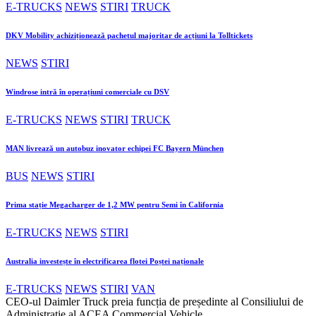
E-TRUCKS
NEWS
STIRI
TRUCK
DKV Mobility achiziționează pachetul majoritar de acțiuni la Tolltickets
NEWS
STIRI
Windrose intră în operațiuni comerciale cu DSV
E-TRUCKS
NEWS
STIRI
TRUCK
MAN livrează un autobuz inovator echipei FC Bayern München
BUS
NEWS
STIRI
Prima stație Megacharger de 1,2 MW pentru Semi în California
E-TRUCKS
NEWS
STIRI
Australia investește în electrificarea flotei Poștei naționale
E-TRUCKS
NEWS
STIRI
VAN
CEO-ul Daimler Truck preia funcția de președinte al Consiliului de
Administrație al ACEA Commercial Vehicle