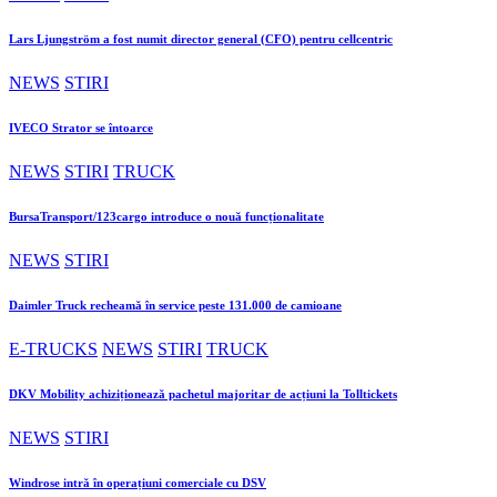
Lars Ljungström a fost numit director general (CFO) pentru cellcentric
NEWS
STIRI
IVECO Strator se întoarce
NEWS
STIRI
TRUCK
BursaTransport/123cargo introduce o nouă funcționalitate
NEWS
STIRI
Daimler Truck recheamă în service peste 131.000 de camioane
E-TRUCKS
NEWS
STIRI
TRUCK
DKV Mobility achiziționează pachetul majoritar de acțiuni la Tolltickets
NEWS
STIRI
Windrose intră în operațiuni comerciale cu DSV